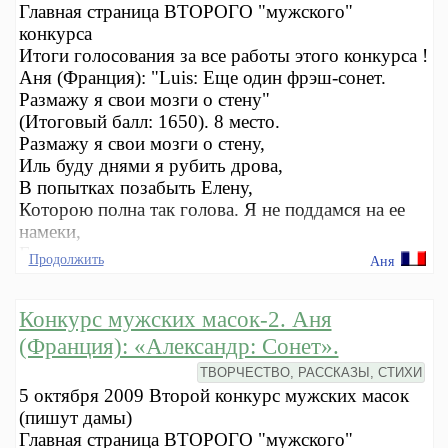
Главная страница ВТОРОГО "мужского"
конкурса
Итоги голосования за все работы этого конкурса !
Аня (Франция): "Luis: Еще один фрэш-сонет.
Размажу я свои мозги о стену"
(Итоговый балл: 1650). 8 место.
Размажу я свои мозги о стену,
Иль буду днями я рубить дрова,
В попытках позабыть Елену,
Которою полна так голова. Я не поддамся на ее
намеки,
Ее желаниям меня лишь укротить.
Продолжить
Аня
Конкурс мужских масок-2. Аня
(Франция): «Александр: Сонет».
ТВОРЧЕСТВО, РАССКАЗЫ, СТИХИ
5 октября 2009 Второй конкурс мужских масок
(пишут дамы)
Главная страница ВТОРОГО "мужского"