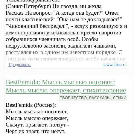
(Санкт-Петербург) Ни гвоздя, ни жезла
Рассказ На вопрос: "А когда она будет?" Ответ
почти классический: "Она нам не докладывает!"
"Чиновничий беспредел!", - вслух резюмирую я и
демонстративно усаживаюсь в кресло напротив
собравшихся чаевничать особ. Особы
недружелюбно засопели, задвигали чашками,
расставляя их в одном им известном порядке. С
твердым намерением дождаться особу начальству
Продолжить
newwoman.ru
BestFemida: Мысль мыслью погоняет,
Мысль мыслю опережает, стихотворение
ТВОРЧЕСТВО, РАССКАЗЫ, СТИХИ
BestFemida (Россия):
Мысль мыслью погоняет,
Мысль мыслю опережает,
Скачут, прыгают, ползут -
Черт их знает, что несут.