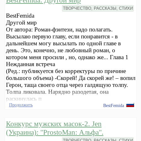
ТВОРЧЕСТВО, РАССКАЗЫ, СТИХИ
BestFemida
Другой мир
От автора: Роман-фэнтези, надо полагать.
Высылаю первую главу, если понравится - в
дальнейшем могу высылать по одной главе в
день. Это, конечно, не любовный роман, о
котором меня просили , но, однако же... Глава 1
Нежданная встреча
(Ред.: публикуется без корректуры по причине
большого объема) -Скорей! Да скорей же! – вопил
Герон, таща своего отца через галдящую толпу.
Толпа ликовала. Нарядно разодетая, она
раскинулась п
Продолжить
BestFemida
Конкурс мужских масок-2. Jen
(Украина): "ProstoMan: Альфа".
ТВОРЧЕСТВО, РАССКАЗЫ, СТИХИ