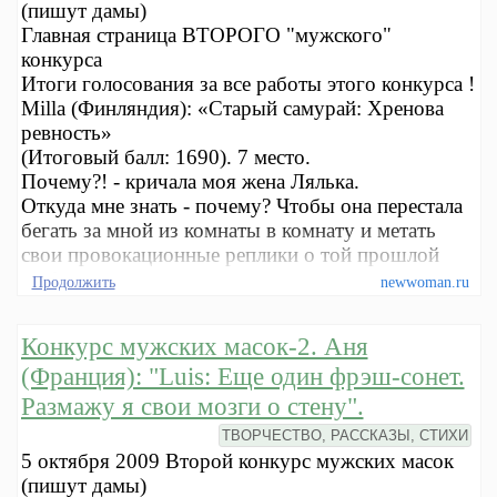
(пишут дамы)
Главная страница ВТОРОГО "мужского"
конкурса
Итоги голосования за все работы этого конкурса !
Milla (Финляндия): «Старый самурай: Хренова
ревность»
(Итоговый балл: 1690). 7 место.
Почему?! - кричала моя жена Лялька.
Откуда мне знать - почему? Чтобы она перестала
бегать за мной из комнаты в комнату и метать
свои провокационные реплики о той прошлой
любви.
Продолжить
newwoman.ru
Конкурс мужских масок-2. Аня
(Франция): "Luis: Еще один фрэш-сонет.
Размажу я свои мозги о стену".
ТВОРЧЕСТВО, РАССКАЗЫ, СТИХИ
5 октября 2009 Второй конкурс мужских масок
(пишут дамы)