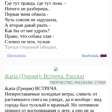
Где тут правда, где тут ложь –
Ничего не разберешь.
Первая меня обвила -
Чуть совсем не задушила,
А вторая давай рвать -
Как бы от нее удрать?
Право, что собака злая -
Словно не моя, чужая.
Третья стороной обходит,
Где-то в черепушке бродит.
Продолжить
BestFemida
И так все, кого не взять.
Как со
ikaria (Греция): Встреча. Рассказ
ТВОРЧЕСТВО, РАССКАЗЫ, СТИХИ
ikaria (Греция) ВСТРЕЧА
Непереставаемые холодные ветры, слякоть от
растаявшего снега на улицах, да и вообще - вид
города был тусклый и мрачный. Но оптимизм
пришел от воспоминания о лете, а оно не за