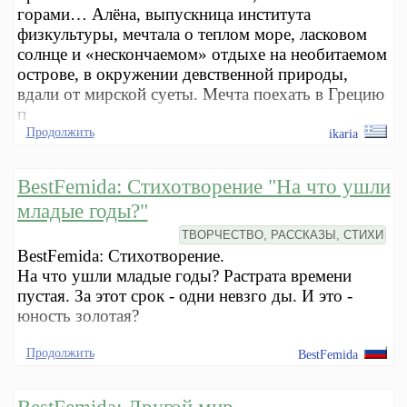
горами… Алёна, выпускница института
физкультуры, мечтала о теплом море, ласковом
солнце и «нескончаемом» отдыхе на необитаемом
острове, в окружении девственной природы,
вдали от мирской суеты. Мечта поехать в Грецию
п
Продолжить
ikaria
BestFemida: Стихотворение "На что ушли
младые годы?"
ТВОРЧЕСТВО, РАССКАЗЫ, СТИХИ
BestFemida: Стихотворение.
На что ушли младые годы? Растрата времени
пустая. За этот срок - одни невзго ды. И это -
юность золотая?
Продолжить
BestFemida
BestFemida: Другой мир