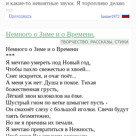
и какие-то невнятные звуки. Я торопливо делаю
ша
Продолжить
lusine1972
Немного о Зиме и о Времени.
ТВОРЧЕСТВО, РАССКАЗЫ, СТИХИ
Немного о Зиме и о Времени
***
Я мечтаю умереть под Новый год,
Чтобы пахло свежестью и хвоей...
Снег искрится, и очаг поёт...
А меня уж нет: Душа в покое. Тихая
божественная грусть,
Лёгкий звон колоколов на ёлке.
Шустрый гном по ветке шмыгнет пусть -
Он смахнёт слезу с большой иголки. Свечи будут
таять безмятежно,
Но не я причина их печали.
Я мечтаю превратиться в Нежность,
Чтоб меня Вы сердцем ощущали...