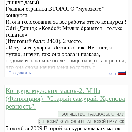
(пишут дамы)
Главная страница ВТОРОГО "мужского"
конкурса
Итоги голосования за все работы этого конкурса !
Odri (Дания): «Ковбой: Милые бранятся - только
тешатся»
(Итоговый балл: 2460). 2 место.
- И тут я ее ударил. Легонько так. Нет, нет, я
путаю, значит, так: она орала и плакала,
поднимаясь ко мне по лестнице наверх, а я решил,
что она снова начнет меня колотить и
Продолжить
odri
Конкурс мужских масок-2. Milla
(Финляндия): "Старый самурай: Хренова
ревность".
ТВОРЧЕСТВО, РАССКАЗЫ, СТИХИ
ЖЕНСКИЙ КЛУБ ОЛЬГИ ТАЕВСКОЙ ИРКУТСК
5 октября 2009 Второй конкурс мужских масок