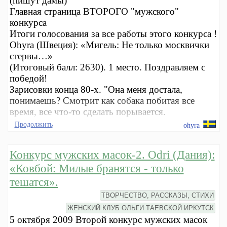
(пишут дамы)
Главная страница ВТОРОГО "мужского"
конкурса
Итоги голосования за все работы этого конкурса !
Ohyra (Швеция): «Мигель: Не только москвички
стервы…»
(Итоговый балл: 2630). 1 место. Поздравляем с
победой!
Зарисовки конца 80-х. "Она меня достала,
понимаешь? Смотрит как собака побитая все
время, все что-то сделать порывается.
Хозяйственная, блин...
Продолжить
ohyra
Конкурс мужских масок-2. Odri (Дания):
«Ковбой: Милые бранятся - только
тешатся».
ТВОРЧЕСТВО, РАССКАЗЫ, СТИХИ
ЖЕНСКИЙ КЛУБ ОЛЬГИ ТАЕВСКОЙ ИРКУТСК
5 октября 2009 Второй конкурс мужских масок