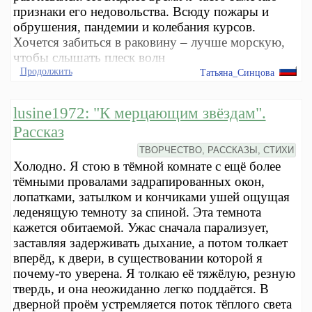
признаки его недовольства. Всюду пожары и
обрушения, пандемии и колебания курсов.
Хочется забиться в раковину – лучше морскую,
чтобы слышать плеск волн
Продолжить
Татьяна_Синцова
lusine1972: "К мерцающим звёздам".
Рассказ
ТВОРЧЕСТВО, РАССКАЗЫ, СТИХИ
Холодно. Я стою в тёмной комнате с ещё более
тёмными провалами задрапированных окон,
лопатками, затылком и кончиками ушей ощущая
леденящую темноту за спиной. Эта темнота
кажется обитаемой. Ужас сначала парализует,
заставляя задерживать дыхание, а потом толкает
вперёд, к двери, в существовании которой я
почему-то уверена. Я толкаю её тяжёлую, резную
твердь, и она неожиданно легко поддаётся. В
дверной проём устремляется поток тёплого света