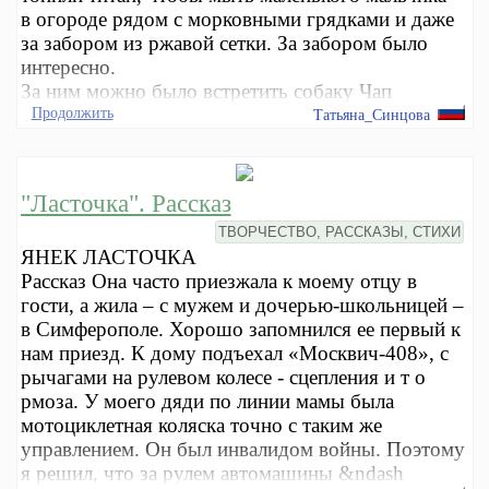
в огороде рядом с морковными грядками и даже
за забором из ржавой сетки. За забором было
интересно.
За ним можно было встретить собаку Чап
Продолжить
Татьяна_Синцова
"Ласточка". Рассказ
ТВОРЧЕСТВО, РАССКАЗЫ, СТИХИ
ЯНЕК ЛАСТОЧКА
Рассказ Она часто приезжала к моему отцу в
гости, а жила – с мужем и дочерью-школьницей –
в Симферополе. Хорошо запомнился ее первый к
нам приезд. К дому подъехал «Москвич-408», с
рычагами на рулевом колесе - сцепления и т о
рмоза. У моего дяди по линии мамы была
мотоциклетная коляска точно с таким же
управлением. Он был инвалидом войны. Поэтому
я решил, что за рулем автомашины &ndash