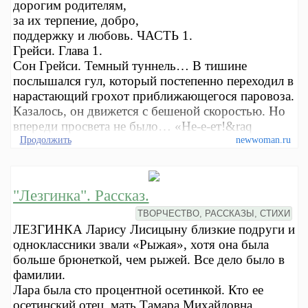
дорогим родителям,
за их терпение, добро,
поддержку и любовь. ЧАСТЬ 1.
Грейси. Глава 1.
Сон Грейси. Темный туннель… В тишине
послышался гул, который постепенно переходил в
нарастающий грохот приближающегося паровоза.
Казалось, он движется с бешеной скоростью. Но
впереди просвета не было… «Не-е-ет!&raq
Продолжить
newwoman.ru
"Лезгинка". Рассказ.
ТВОРЧЕСТВО, РАССКАЗЫ, СТИХИ
ЛЕЗГИНКА Ларису Лисицыну близкие подруги и
одноклассники звали «Рыжая», хотя она была
больше брюнеткой, чем рыжей. Все дело было в
фамилии.
Лара была сто процентной осетинкой. Кто ее
осетинский отец, мать Тамара Михайловна,