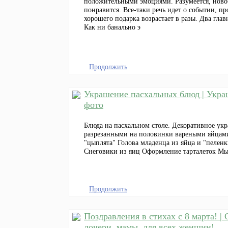
положительными эмоциями. Разумеется, новоб
понравится. Все-таки речь идет о событии, п
хорошего подарка возрастает в разы. Два гла
Как ни банально э
Продолжить
Украшение пасхальных блюд | Украш
фото
Блюда на пасхальном столе. Декоративное ук
разрезанными на половинки вареными яйцам
"цыплята" Голова младенца из яйца и "пелен
Снеговики из яиц Оформление тарталеток Мы
Продолжить
Поздравления в стихах с 8 марта! |
дочери, мамы, для всех женщин!