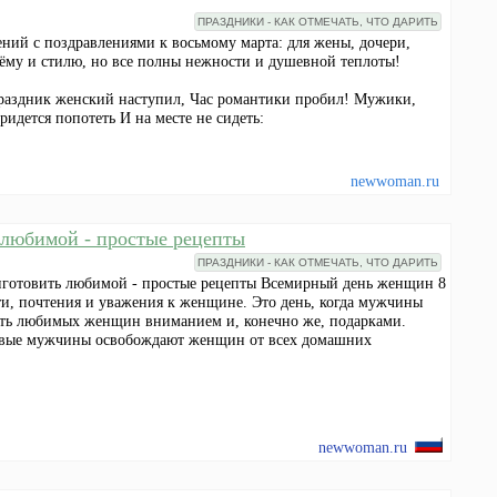
ПРАЗДНИКИ - КАК ОТМЕЧАТЬ, ЧТО ДАРИТЬ
рений с поздравлениями к восьмому марта: для жены, дочери,
ёму и стилю, но все полны нежности и душевной теплоты!
Праздник женский наступил, Час романтики пробил! Мужики,
ридется попотеть И на месте не сидеть:
newwoman.ru
 любимой - простые рецепты
ПРАЗДНИКИ - КАК ОТМЕЧАТЬ, ЧТО ДАРИТЬ
риготовить любимой - простые рецепты Всемирный день женщин 8
ти, почтения и уважения к женщине. Это день, когда мужчины
ать любимых женщин вниманием и, конечно же, подарками.
ливые мужчины освобождают женщин от всех домашних
newwoman.ru