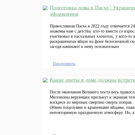
Подготовка дома к Пасхе | Украшен
оформления
Православная Пасха в 2022 году отмечается 2
знакомы нам с детства: кто-то вместе со взр
участвовал в пасхальных хлопотах, у кого-т
раскрашенных яйцах на фоне белоснежной ска
загодя начинают к нему основательно
Продолжить
Какие цветы в доме должны встретит
После окончания Великого поста весь правосл
Миллионы верующих прильнут к экранам телев
воскресе из мертвых смертию смерть поправ
Обмен поцелуями и крашеными яйцами, пышное
неповторимую праздничную атмосферу. Но, к