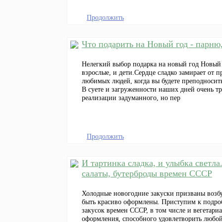
Продолжить
Что подарить на Новый год - парню,
Нелегкий выбор подарка на новый год Новый 
взрослые, и дети.Сердце сладко замирает от п
любимых людей, когда вы будете преподноси
В суете и загруженности наших дней очень тр
реализации задуманного, но пер
Продолжить
И тартинка сладка, и улыбка светла
салаты, бутерброды времен СССР
Холодные новогодние закуски призваны возбу
быть красиво оформлены. Приступим к подроб
закусок времен СССР, в том числе и вегетари
оформления, способного удовлетворить любой