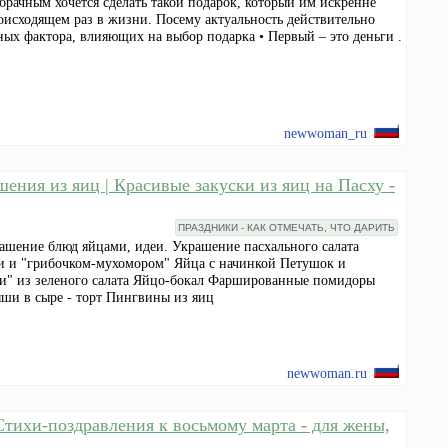
рачным хочется сделать такой подарок, который им искренне
роисходящем раз в жизни. Посему актуальность действительно
вных фактора, влияющих на выбор подарка • Первый – это деньги .
newwoman_ru
ения из яиц | Красивые закуски из яиц на Пасху -
ПРАЗДНИКИ - КАК ОТМЕЧАТЬ, ЧТО ДАРИТЬ
рашение блюд яйцами, идеи. Украшение пасхального салата
и и "грибочком-мухомором" Яйца с начинкой Петушок и
ки" из зеленого салата Яйцо-бокал Фаршированные помидоры
ши в сыре - торт Пингвины из яиц
newwoman.ru
 Стихи-поздравления к восьмому марта - для жены,