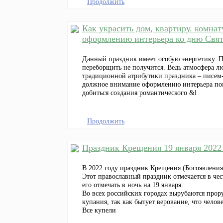
Продолжить
Как украсить дом, квартиру. комна
оформлению интерьера ко дню Свят
Данный праздник имеет особую энергетику. По
переборщить не получится. Ведь атмосфера л
традиционной атрибутики праздника – писем-в
должное внимание оформлению интерьера пом
добиться создания романтического &l
Продолжить
Праздник Крещения 19 января 2022 
В 2022 году праздник Крещения (Богоявления)
Этот православный праздник отмечается в че
его отмечать в ночь на 19 января.
Во всех российских городах вырубаются проруб
купания, так как бытует верование, что чело
Все купели