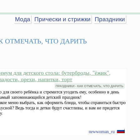
Мода
Прически и стрижки
Праздники
К ОТМЕЧАТЬ, ЧТО ДАРИТЬ
мум для детского стола: бутерброды, "ёжик",
ладости, орехи, напитки, торт
ПРАЗДНИКИ - КАК ОТМЕЧАТЬ, ЧТО ДАРИТЬ
 для своего ребёнка и стремится угодить ему, особенно в день
 самый запоминающийся детский праздник!
акое меню выбрать, как оформить блюда, чтобы справиться быстро
кусной? Ведь тогда и детки будут счастливы, и вам не придется
у.
newwoman_ru