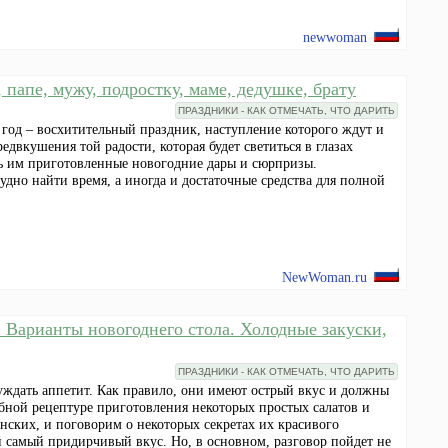
newwoman
 папе, мужу, подростку, маме, дедушке, брату
ПРАЗДНИКИ - КАК ОТМЕЧАТЬ, ЧТО ДАРИТЬ
год – восхитительный праздник, наступление которого ждут и
редвкушения той радости, которая будет светиться в глазах
ть им приготовленные новогодние дары и сюрпризы.
удно найти время, а иногда и достаточные средства для полной
NewWoman.ru
. Варианты новогоднего стола. Холодные закуски,
ПРАЗДНИКИ - КАК ОТМЕЧАТЬ, ЧТО ДАРИТЬ
ждать аппетит. Как правило, они имеют острый вкус и должны
ной рецептуре приготовления некоторых простых салатов и
анских, и поговорим о некоторых секретах их красивого
 самый придирчивый вкус. Но, в основном, разговор пойдет не