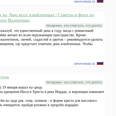
newwoman.ru
ту ко Дню всех влюбленных | Советы и фото по
ого Валентина
ПРАЗДНИКИ - КАК ОТМЕЧАТЬ, ЧТО ДАРИТЬ
жалуй, это единственный день в году, когда с романтикой
юбви витает во всем окружающем пространстве. Кроме
алентинок, свечей, сладостей и цветов – рекомендуется уделить
ещения, где предстоит отмечать день влюбленных. Чтобы
newwoman.ru
года
ПРАЗДНИКИ - КАК ОТМЕЧАТЬ, ЧТО ДАРИТЬ
 19 января выпал на среду.
сть крещения Иисуса Христа в реке Иордан, и верующие начинают
и во льду рек, озер, заливов - в форме креста для массового
век очищается, пройдя купание в проруби-иордани.