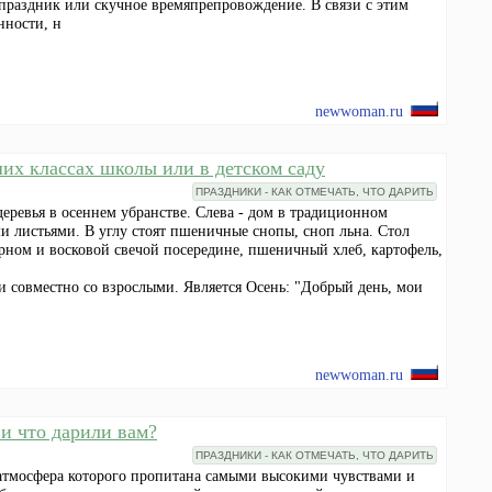
 праздник или скучное времяпрепровождение. В связи с этим
нности, н
newwoman.ru
их классах школы или в детском саду
ПРАЗДНИКИ - КАК ОТМЕЧАТЬ, ЧТО ДАРИТЬ
деревья в осеннем убранстве. Слева - дом в традиционном
и листьями. В углу стоят пшеничные снопы, сноп льна. Стол
зерном и восковой свечой посередине, пшеничный хлеб, картофель,
и совместно со взрослыми. Является Осень: "Добрый день, мои
newwoman.ru
 и что дарили вам?
ПРАЗДНИКИ - КАК ОТМЕЧАТЬ, ЧТО ДАРИТЬ
 атмосфера которого пропитана самыми высокими чувствами и