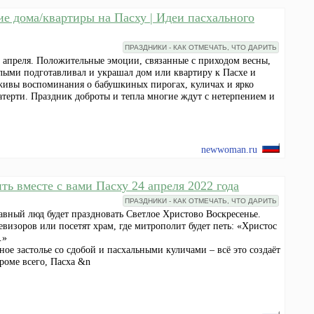
ие дома/квартиры на Пасху | Идеи пасхального
ПРАЗДНИКИ - КАК ОТМЕЧАТЬ, ЧТО ДАРИТЬ
4 апреля. Положительные эмоции, связанные с приходом весны,
ослыми подготавливал и украшал дом или квартиру к Пасхе и
о живы воспоминания о бабушкиных пирогах, куличах и ярко
терти. Праздник доброты и тепла многие ждут с нетерпением и
newwoman.ru
ь вместе с вами Пасху 24 апреля 2022 года
ПРАЗДНИКИ - КАК ОТМЕЧАТЬ, ЧТО ДАРИТЬ
авный люд будет праздновать Светлое Христово Воскресенье.
изоров или посетят храм, где митрополит будет петь: «Христос
…»
 застолье со сдобой и пасхальными куличами – всё это создаёт
роме всего, Пасха &n