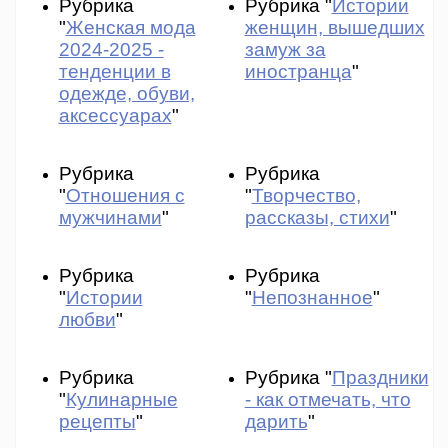
Рубрика
Рубрика "
Истории
"
Женская мода
женщин, вышедших
2024-2025 -
замуж за
тенденции в
иностранца
"
одежде, обуви,
аксессуарах
"
Рубрика
Рубрика
"
Отношения с
"
Творчество,
мужчинами
"
рассказы, стихи
"
Рубрика
Рубрика
"
Истории
"
Непознанное
"
любви
"
Рубрика
Рубрика "
Праздники
"
Кулинарные
- как отмечать, что
рецепты
"
дарить
"