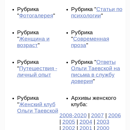
Рубрика
Рубрика "
Статьи по
"
Фотогалерея
"
психологии
"
Рубрика
Рубрика
"
Женщина и
"
Современная
возраст
"
проза
"
Рубрика
Рубрика "
Ответы
"
Путешествия -
Ольги Таевской на
личный опыт
письма в службу
доверия
"
Рубрика
Архивы женского
"
Женский клуб
клуба:
Ольги Таевской
2008-2020
|
2007
|
2006
|
2005
|
2004
|
2003
|
2002
|
2001
|
2000