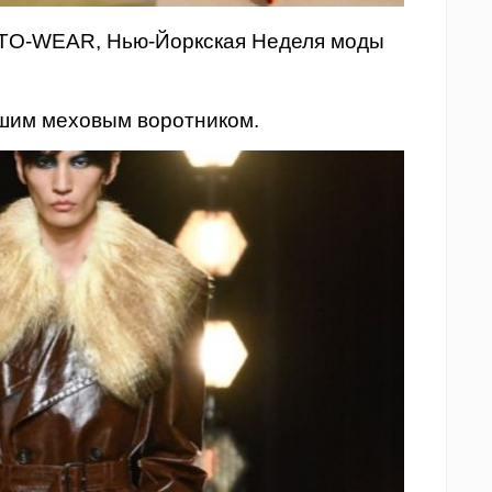
Y-TO-WEAR, Нью-Йоркская Неделя моды
шим меховым воротником.