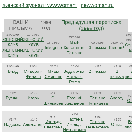
Женский журнал "WWWoman"
newwoman.ru
-
ВАШИ
Предыдущая переписка
1999
ПИСЬМА
год
(1998 год)
18/02/99
15/03/99
15/0
25/03/99
ЖЕНСКИЙ
ЖЕНСКИЙ
19/0
Mark
18/03/99
05/04/99
08/04/99
КЛУБ
КЛУБ
Сер
Inkognito
Константин
3 письма
Евгений
ЖЕНСКИЙ
ЖЕНСКИЙ
На
Татьяна
КЛУБ
КЛУБ
22/04/99
22/04
22/04
26/04
#115
#116
#
Влад
Мидори и
Миша
Ведьмочка-
2 письма
2
Филипп
Смирнов
Наталья
письма
пис
Roma
#121
#122
#123
#125
#129
#129
#1
Руслан
Игорь
С.
Евгений
Татьяна
Andrey
Ол
Шинкарев
Харланов
Путинцева
#151
#150
#152
#
Настена
#147
#149
#155
Изольда
Татьяна
В
Надежда
Александр
Изольда
Ольга
Светлана
Незнакомка
пис
Незнакомка