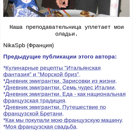
Наша преподавательница уплетает мои
оладьи.
NikaSpb (Франция)
Предыдущие публикации этого автора:
*
Кулинарные рецепты "Итальянская
фантазия" и "Морской бриз"
.
*
Дневник эмигрантки. Зарисовки из жизни
.
*
Дневник эмигрантки. Семь чудес Италии
.
*
Дневник эмигрантки. Еда - как национальная
французская традиция
.
*
Дневник эмигрантки. Путешествие по
французской Бретани
.
*
Как мы покупали мою французскую машину
.
*
Моя французская свадьба
.