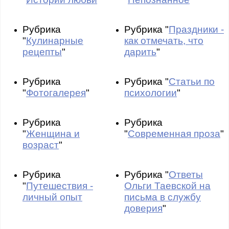
Рубрика
Рубрика "
Праздники -
"
Кулинарные
как отмечать, что
рецепты
"
дарить
"
Рубрика
Рубрика "
Статьи по
"
Фотогалерея
"
психологии
"
Рубрика
Рубрика
"
Женщина и
"
Современная проза
"
возраст
"
Рубрика
Рубрика "
Ответы
"
Путешествия -
Ольги Таевской на
личный опыт
письма в службу
доверия
"