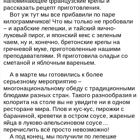
напоминающее французские крепы и
рассказать рецепт приготовления.
Вот уж тут мы все прибавили по паре
килограммчиков! Что мы только не пробовали
– и арабские лепешки, и тайский яично-
луковый пирог, и японский кекс с зеленым
чаем, ну и, конечно, бретонские крепы на
гречневой муке, приготовленные нашими
преподавателями. Я приготовила оладьи со
сметаной и яблочным вареньем.
А в марте мы готовились к более
серьезному мероприятию –
многонациональному обеду с традиционными
блюдами разных стран. Такого разнообразия и
колорита на столе вы не увидите ни в одном
ресторане мира. Плов и кус-кус, пирожки с
бараниной, креветки в остром соусе, жареные
яйца в луково-апельсиновом соусе…
перечислить всё просто невозможно!
А под конец, мы получили по лепешке