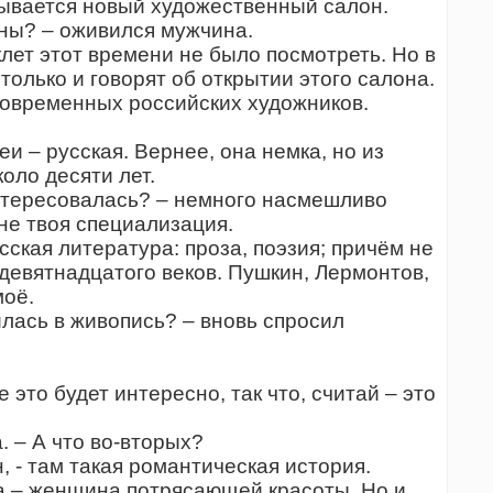
крывается новый художественный салон.
ины? – оживился мужчина.
лет этот времени не было посмотреть. Но в
только и говорят об открытии этого салона.
современных российских художников.
и – русская. Вернее, она немка, но из
оло десяти лет.
нтересовалась? – немного насмешливо
не твоя специализация.
сская литература: проза, поэзия; причём не
девятнадцатого веков. Пушкин, Лермонтов,
моё.
илась в живопись? – вновь спросил
е это будет интересно, так что, считай – это
. – А что во-вторых?
, - там такая романтическая история.
на – женщина потрясающей красоты. Но и