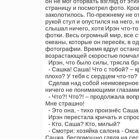
он не мог оторвать взгляд от э
страницу и посмотрел фото. Кро
заколотилось. По-прежнему не о
рукой стул и опустился на него, 
слышал ничего, хотя Ирэн что-то
фотки. Весь огромный мир, все с
океаны, которые он пересёк, в 
фотографии. Время вдруг остано
возрастающей скоростью помчало
Ирэн, что было силы, трясла бра
- Сашка! Саша! Что с тобой? – к
плохо? У тебя с сердцем что-то?
Сделав над собой неимоверное 
ничего не понимающими глазами 
- Что?! Что?! – продолжала вопр
Мне страшно!
- Это она, - тихо произнёс Саша.
Ирэн перестала кричать и спроси
- Кто, Саша? Кто, милый?
- Смотри: хозяйка салона - Окс
Сашка, беспомощно глядя на сес