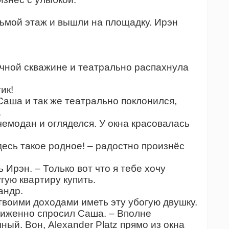
ьмой этаж и вышли на площадку. Ирэн
чной скважине и театрально распахнула
ик!
Саша и так же театрально поклонился,
.
чемодан и огляделся. У окна красовалась
десь такое родное! – радостно произнёс
 Ирэн. – Только вот что я тебе хочу
гую квартиру купить.
андр.
твоими доходами иметь эту убогую двушку.
биженно спросил Саша. – Вполне
ый. Вон, Аlexander Platz прямо из окна