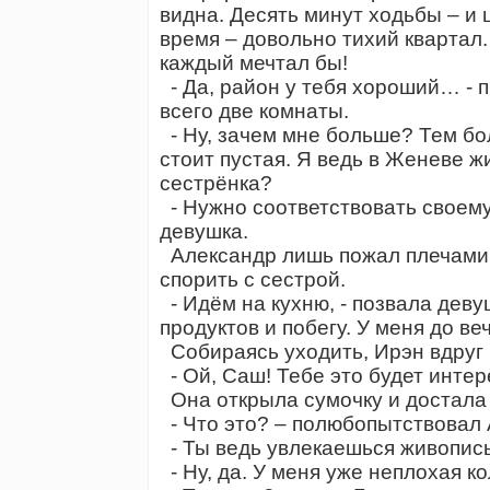
видна. Десять минут ходьбы – и ц
время – довольно тихий квартал.
каждый мечтал бы!
- Да, район у тебя хороший… - п
всего две комнаты.
- Ну, зачем мне больше? Тем бо
стоит пустая. Я ведь в Женеве жи
сестрёнка?
- Нужно соответствовать своему
девушка.
Александр лишь пожал плечами, 
спорить с сестрой.
- Идём на кухню, - позвала деву
продуктов и побегу. У меня до в
Собираясь уходить, Ирэн вдруг 
- Ой, Саш! Тебе это будет интер
Она открыла сумочку и достала 
- Что это? – полюбопытствовал 
- Ты ведь увлекаешься живопи
- Ну, да. У меня уже неплохая к