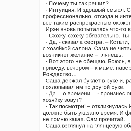
- Почему ты так решил?
- Интуиция. И здравый смысл. С
профессионально, отсюда и интер
всё таким распрекрасным окажет
Ирэн вновь попыталась что-то в
- Схожу, схожу обязательно. Ты 
- Да, - сказала сестра. – Кстат
с хозяйкой салона. Сама не читал
возникнет желание – глянешь.
- Вот этого не обещаю. Боюсь, в
приведу, вечером – к маме; навер
Рождество…
Саша держал буклет в руке и, р
похлопывал им по другой руке.
- Да… о времени… - произнёс он.
хозяйку зовут?
- Так посмотри! – откликнулась 
должно быть указано время. И ф
не помню какая. Сам прочитай.
Саша взглянул на глянцевую обл