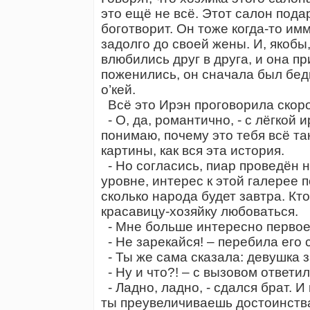
это ещё не всё. Этот салон подар
боготворит. Он тоже когда-то им
задолго до своей жены. И, якобы
влюбились друг в друга, и она п
поженились, он сначала был бедн
о’кей.
Всё это Ирэн проговорила скорог
- О, да, романтично, - с лёгкой
понимаю, почему это тебя всё та
картины, как вся эта история.
- Но согласись, пиар проведён
уровне, интерес к этой галерее 
сколько народа будет завтра. Кто
красавицу-хозяйку любоваться.
- Мне больше интересно первое
- Не зарекайся! – перебила его 
- Ты же сама сказала: девушка 
- Ну и что?! – с вызовом ответи
- Ладно, ладно, - сдался брат. И
ты преувеличиваешь достоинства 