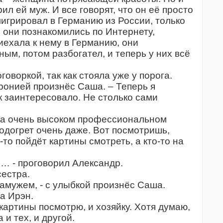
ил ей муж. И все говорят, что он её просто
мигрировал в Германию из России, только
, они познакомились по Интернету,
риехала к нему в Германию, они
ым, потом разбогател, и теперь у них всё
оворкой, так как стояла уже у порога.
 иронией произнёс Саша. – Теперь я
к заинтересовало. Не столько сами
 на очень высоком профессиональном
подогрет очень даже. Вот посмотришь,
-то пойдёт картины смотреть, а кто-то на
… - проговорил Александр.
сестра.
замужем, - с улыбкой произнёс Саша.
ла Ирэн.
 картины посмотрю, и хозяйку. Хотя думаю,
и тех, и другой.