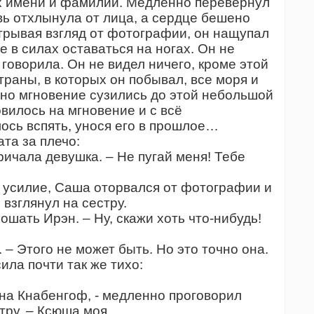
тих имени и фамилии. Медленно перевернул
вь отхлынула от лица, а сердце бешено
трывая взгляд от фотографии, он нащупал
не в силах оставаться на ногах. Он не
 говорила. Он не видел ничего, кроме этой
траны, в которых он побывал, все моря и
одно мгновение сузились до этой небольшой
вилось на мгновение и с всё
сь вспять, унося его в прошлое…
та за плечо:
ричала девушка. – Не пугай меня! Тебе
усилие, Саша оторвался от фотографии и
взглянул на сестру.
ошать Ирэн. – Ну, скажи хоть что-нибудь!
 – Этого не может быть. Но это точно она.
ла почти так же тихо:
ана Кнабенгоф, - медленно проговорил
тру. – Ксюша моя.