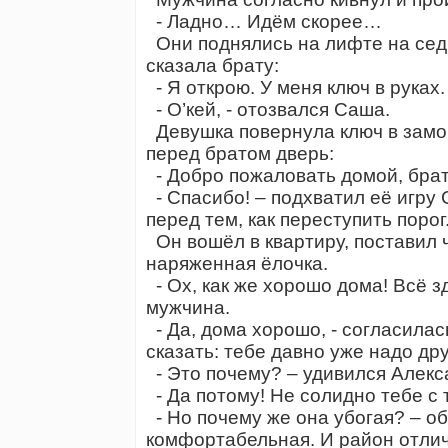
- Ладно… Идём скорее…
Они поднялись на лифте на сед
сказала брату:
- Я открою. У меня ключ в руках.
- О’кей, - отозвался Саша.
Девушка повернула ключ в замо
перед братом дверь:
- Добро пожаловать домой, брат
- Спасибо! – подхватил её игру 
перед тем, как переступить порог
Он вошёл в квартиру, поставил 
наряженная ёлочка.
- Ох, как же хорошо дома! Всё з
мужчина.
- Да, дома хорошо, - согласилась
сказать: тебе давно уже надо дру
- Это почему? – удивился Алекс
- Да потому! Не солидно тебе с 
- Но почему же она убогая? – о
комфортабельная. И район отличн