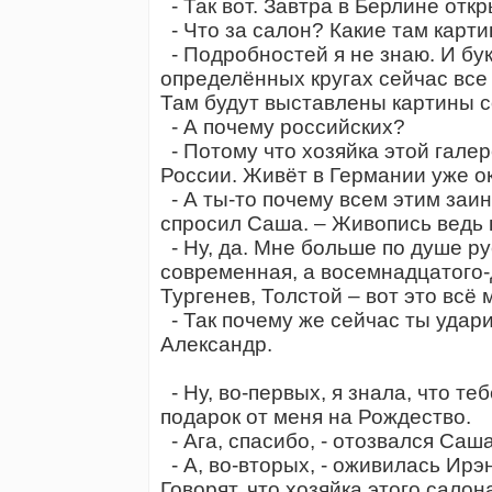
- Так вот. Завтра в Берлине от
- Что за салон? Какие там карт
- Подробностей я не знаю. И бук
определённых кругах сейчас все 
Там будут выставлены картины 
- А почему российских?
- Потому что хозяйка этой галере
России. Живёт в Германии уже ок
- А ты-то почему всем этим заи
спросил Саша. – Живопись ведь 
- Ну, да. Мне больше по душе ру
современная, а восемнадцатого-
Тургенев, Толстой – вот это всё 
- Так почему же сейчас ты удар
Александр.
- Ну, во-первых, я знала, что теб
подарок от меня на Рождество.
- Ага, спасибо, - отозвался Саша
- А, во-вторых, - оживилась Ирэн
Говорят, что хозяйка этого сало