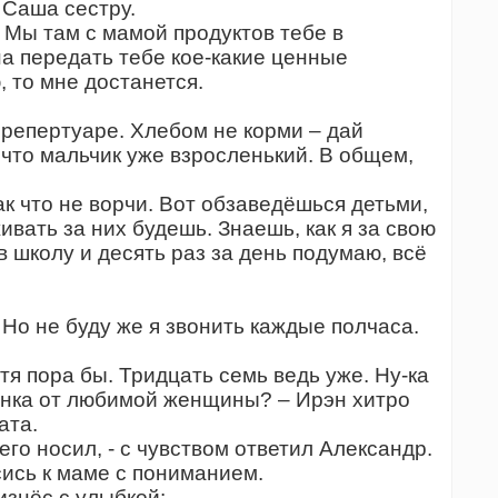
л Саша сестру.
– Мы там с мамой продуктов тебе в
на передать тебе кое-какие ценные
, то мне достанется.
 репертуаре. Хлебом не корми – дай
 что мальчик уже взросленький. В общем,
ак что не ворчи. Вот обзаведёшься детьми,
ивать за них будешь. Знаешь, как я за свою
в школу и десять раз за день подумаю, всё
 Но не буду же я звонить каждые полчаса.
тя пора бы. Тридцать семь ведь уже. Ну-ка
ёнка от любимой женщины? – Ирэн хитро
ата.
его носил, - с чувством ответил Александр.
есись к маме с пониманием.
знёс с улыбкой: