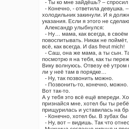
- Ты ко мне зайдёшь? – спроси
- Конечно, - ответила девушка. 
холодильник закинули. И я долж
указания. Если я этого не сделаю
Александр улыбнулся:
- Ну… мама, как всегда, в своём
повоспитывать. Никак не поймёт,
всё, как всегда. И das freut mich!
- Саш, она же мама, а ты сын. Т
посмотрю я на тебя, как ты переж
Вику волнуюсь. Отвезу её утром 
ли у неё там в порядке…
- Ну, так позвонить можно.
- Позвонить-то, конечно, можно.
Вот так-то.
А у тебя это всё ещё впереди. Хо
признайся мне, хотел бы ты реб
прищурилась и уставилась на бр
- Конечно, хотел бы. В зубах бы 
- Ну, вот – видишь. Так что отн
Мужчина согласно кивнул и прои