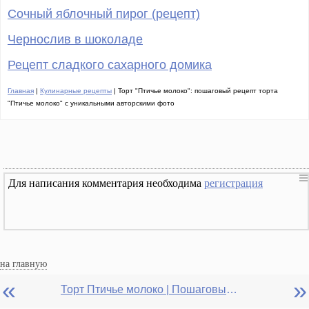
Сочный яблочный пирог (рецепт)
Чернослив в шоколаде
Рецепт сладкого сахарного домика
Главная
|
Кулинарные рецепты
| Торт "Птичье молоко": пошаговый рецепт торта
"Птичье молоко" с уникальными авторскими фото
Для написания комментария необходима
регистрация
на главную
«
»
Торт Птичье молоко | Пошаговый рецепт торта Птичье молоко с уникальными авторскими фото