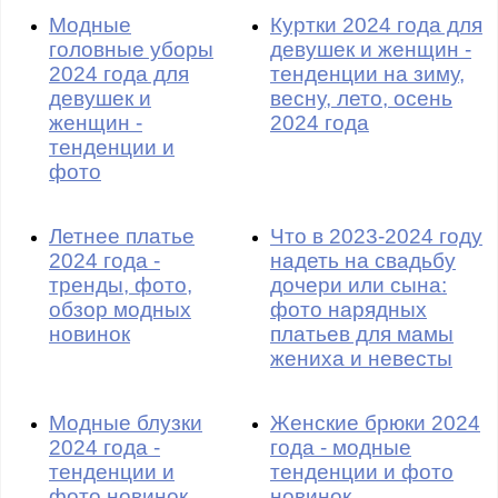
Модные
Куртки 2024 года для
головные уборы
девушек и женщин -
2024 года для
тенденции на зиму,
девушек и
весну, лето, осень
женщин -
2024 года
тенденции и
фото
Летнее платье
Что в 2023-2024 году
2024 года -
надеть на свадьбу
тренды, фото,
дочери или сына:
обзор модных
фото нарядных
новинок
платьев для мамы
жениха и невесты
Модные блузки
Женские брюки 2024
2024 года -
года - модные
тенденции и
тенденции и фото
фото новинок
новинок