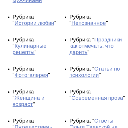
мужчинами
"
Рубрика
Рубрика
"
Истории любви
"
"
Непознанное
"
Рубрика
Рубрика "
Праздники -
"
Кулинарные
как отмечать, что
рецепты
"
дарить
"
Рубрика
Рубрика "
Статьи по
"
Фотогалерея
"
психологии
"
Рубрика
Рубрика
"
Женщина и
"
Современная проза
"
возраст
"
Рубрика
Рубрика "
Ответы
"
Путешествия -
Ольги Таевской на