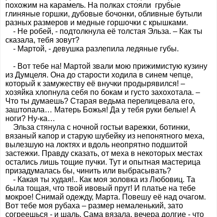
похожим на карамель. На полках стояли грубые
глиняные горшки, дубовые бочонки, обливные бутыли
разных размеров и медные горшочки с крышками.
- Не робей, - подтолкнула её толстая Эльза. – Как ты
сказала, тебя зовут?
- Мартой, - девушка разлепила ледяные губы.
- Вот тебе на! Мартой звали мою прижимистую кузину
из Думцеля. Она до старости ходила в синем чепце,
который к замужеству её внучки продырявился! –
хозяйка хлопнула себя по бокам и густо захохотала. –
Что ты думаешь? Старая ведьма перелицевала его,
заштопала… Матерь Божья! Да у тебя руки белые! А
ноги? Ну-ка…
Эльза стянула с ночной гостьи варежки, ботинки,
вязаный капор и старую шубейку из непонятного меха,
вылезшую на локтях и вдоль неопрятно подшитой
застежки. Правду сказать, от меха в некоторых местах
остались лишь тощие пучки. Тут и опытная мастерица
призадумалась бы, чинить или выбрасывать?
- Какая ты худая!.. Как моя золовка из Любовиц. Та
была тощая, что твой ивовый прут! И платье на тебе
мокрое! Снимай одежду, Марта. Повешу её над очагом.
Вот тебе моя рубаха – размер немаленький, зато
согреешься - и шаль. Сама вязала, вечера долгие - что