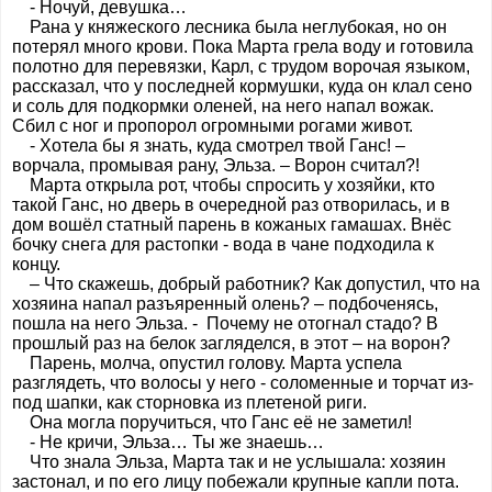
- Ночуй, девушка…
Рана у княжеского лесника была неглубокая, но он
потерял много крови. Пока Марта грела воду и готовила
полотно для перевязки, Карл, с трудом ворочая языком,
рассказал, что у последней кормушки, куда он клал сено
и соль для подкормки оленей, на него напал вожак.
Сбил с ног и пропорол огромными рогами живот.
- Хотела бы я знать, куда смотрел твой Ганс! –
ворчала, промывая рану, Эльза. – Ворон считал?!
Марта открыла рот, чтобы спросить у хозяйки, кто
такой Ганс, но дверь в очередной раз отворилась, и в
дом вошёл статный парень в кожаных гамашах. Внёс
бочку снега для растопки - вода в чане подходила к
концу.
– Что скажешь, добрый работник? Как допустил, что на
хозяина напал разъяренный олень? – подбоченясь,
пошла на него Эльза. - Почему не отогнал стадо? В
прошлый раз на белок загляделся, в этот – на ворон?
Парень, молча, опустил голову. Марта успела
разглядеть, что волосы у него - соломенные и торчат из-
под шапки, как сторновка из плетеной риги.
Она могла поручиться, что Ганс её не заметил!
- Не кричи, Эльза… Ты же знаешь…
Что знала Эльза, Марта так и не услышала: хозяин
застонал, и по его лицу побежали крупные капли пота.