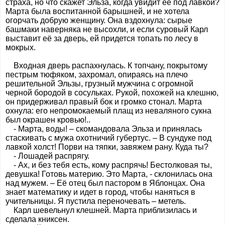
страха, но что скажет Эльза, когда увидит её под лавкой?
Марта была воспитанной барышней, и не хотела
огорчать добрую женщину. Она вздохнула: сырые
башмаки наверняка не высохли, и если суровый Карл
выставит её за дверь, ей придется топать по лесу в
мокрых.
Входная дверь распахнулась. К топчану, покрытому
пестрым тюфяком, захромал, опираясь на плечо
решительной Эльзы, грузный мужчина с огромной
черной бородой в сосульках. Рукой, похожей на клешню,
он придерживал правый бок и громко стонал. Марта
охнула: его непромокаемый плащ из неваляного сукна
был окрашен кровью!..
- Марта, воды! – скомандовала Эльза и принялась
стаскивать с мужа охотничий губертус. – В сундуке под
лавкой холст! Порви на тяпки, завяжем рану. Куда ты?
- Лошадей распрягу.
- Ах, и без тебя есть, кому распрячь! Бестолковая ты,
девушка! Готовь материю. Это Марта, - склонилась она
над мужем. – Её отец был пастором в Яблонцах. Она
знает математику и идет в город, чтобы наняться в
учительницы. Я пустила переночевать – метель.
Карл шевельнул клешней. Марта приблизилась и
сделала книксен.