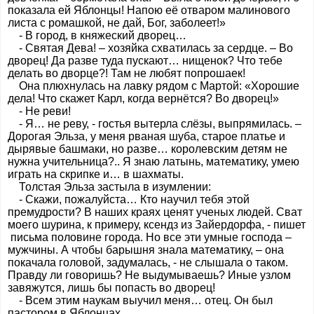
показала ей Яблонцы! Напою её отваром малинового
листа с ромашкой, не дай, Бог, заболеет!»
- В город, в княжеский дворец…
- Святая Дева! – хозяйка схватилась за сердце. – Во
дворец! Да разве туда пускают… нищенок? Что тебе
делать во дворце?! Там не любят попрошаек!
Она плюхнулась на лавку рядом с Мартой: «Хорошие
дела! Что скажет Карл, когда вернётся? Во дворец!»
- Не реви!
- Я… не реву, - гостья вытерла слёзы, выпрямилась. –
Дорогая Эльза, у меня рваная шуба, старое платье и
дырявые башмаки, но разве… королевским детям не
нужна учительница?.. Я знаю латынь, математику, умею
играть на скрипке и… в шахматы.
Толстая Эльза застыла в изумлении:
- Скажи, пожалуйста… Кто научил тебя этой
премудрости? В наших краях ценят ученых людей. Сват
моего шурина, к примеру, ксендз из Зайердорфа, - пишет
письма половине города. Но все эти умные господа –
мужчины. А чтобы барышня знала математику, – она
покачала головой, задумалась, - не слышала о таком.
Правду ли говоришь? Не выдумываешь? Иные узлом
завяжутся, лишь бы попасть во дворец!
- Всем этим наукам выучил меня… отец. Он был
пастором в Яблонцах.