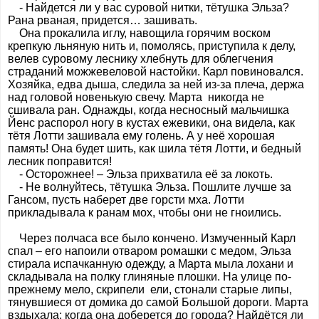
- Найдется ли у вас суровой нитки, тётушка Эльза?
Рана рваная, придется… зашивать.
Она прокалила иглу, навощила горячим воском
крепкую льняную нить и, помолясь, приступила к делу,
велев суровому леснику хлебнуть для облегчения
страданий можжевеловой настойки. Карл повиновался.
Хозяйка, едва дыша, следила за ней из-за плеча, держа
над головой новенькую свечу. Марта никогда не
сшивала ран. Однажды, когда несносный мальчишка
Йенс распорол ногу в кустах ежевики, она видела, как
тётя Лотти зашивала ему голень. А у неё хорошая
память! Она будет шить, как шила тётя Лотти, и бедный
лесник поправится!
- Осторожнее! – Эльза прихватила её за локоть.
- Не волнуйтесь, тётушка Эльза. Пошлите лучше за
Гансом, пусть наберет две горсти мха. Лотти
прикладывала к ранам мох, чтобы они не гноились.
Через полчаса все было кончено. Измученный Карл
спал – его напоили отваром ромашки с медом, Эльза
стирала испачканную одежду, а Марта мыла лохани и
складывала на полку глиняные плошки. На улице по-
прежнему мело, скрипели ели, стонали старые липы,
тянувшиеся от домика до самой Большой дороги. Марта
вздыхала: когда она доберется до города? Найдётся ли