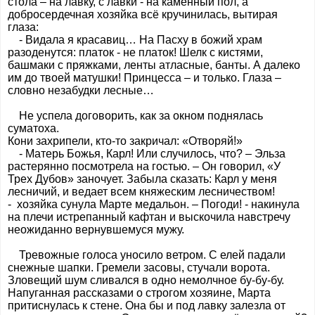
стола – на лавку, с лавки - на каменный пол, а
добросердечная хозяйка всё кручинилась, вытирая
глаза:
- Видала я красавиц… На Пасху в божий храм
разоденутся: платок - не платок! Шелк с кистями,
башмаки с пряжками, ленты атласные, банты. А далеко
им до твоей матушки! Принцесса – и только. Глаза –
словно незабудки лесные…
Не успела договорить, как за окном поднялась
суматоха.
Кони захрипели, кто-то закричал: «Отворяй!»
- Матерь Божья, Карл! Или случилось, что? – Эльза
растерянно посмотрела на гостью. – Он говорил, «У
Трех Дубов» заночует. Забыла сказать: Карл у меня
лесничий, и ведает всем княжеским лесничеством!
- хозяйка сунула Марте медальон. – Погоди! - накинула
на плечи истрепанный кафтан и выскочила навстречу
неожиданно вернувшемуся мужу.
Тревожные голоса уносило ветром. С елей падали
снежные шапки. Гремели засовы, стучали ворота.
Зловещий шум сливался в одно немолчное бу-бу-бу.
Напуганная рассказами о строгом хозяине, Марта
притиснулась к стене. Она бы и под лавку залезла от