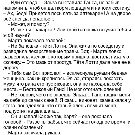
- Иди отсюда! – Эльза выставила Ганса, не забыв
напомнить, чтоб он дал корм лошадям и напоил скотину.
– Ах, беда! Придется посылать за аптекарем! А на дворе
всё снег да ненастье!..
- Может, я помогу?
- Разве ты знахарка? Или твой батюшка выучил тебя и
этой науке?
Марта покачала головой:
- Не батюшка - тётя Лотти. Она жила по соседству и
разводила лекарственные травы. Вот, - Марта ловко
развернула узелок, с которым пришла, достала пузатую
склянку. – Это мазь от простуд. Тётя Лотти дала мне её в
дорогу.
- Тебя сам Бог прислал! – всплеснула руками бедная
женщина. Как ни крепилась Эльза, стараясь показать
мужу, что рана его пустяковая, она не находила себе
места. – Бестолковый Ганс! Не мог отогнать оленей!
- Не говори, чего не знаешь, Эльза… Ганс тащил меня
на себе до самых саней. Я сам… виноват: замешкался у
стога, понадеялся, что старый олень помнит меня,
подпустил на два шага…
- Он и напал! Как же так, Карл? – она покачала
головой. - Разве ты забыл, что сейчас голодное время, и
олени обозлены?
Марта засучила рукава: