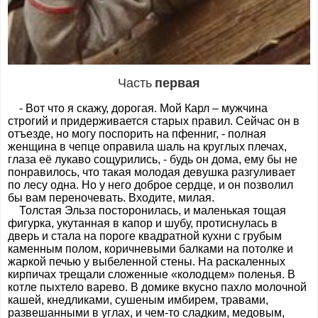
Часть
первая
- Вот что я скажу, дорогая. Мой Карл – мужчина
строгий и придерживается старых правил. Сейчас он в
отъезде, но могу поспорить на пфенниг, - полная
женщина в чепце оправила шаль на круглых плечах,
глаза её лукаво сощурились, - будь он дома, ему бы не
понравилось, что такая молодая девушка разгуливает
по лесу одна. Но у него доброе сердце, и он позволил
бы вам переночевать. Входите, милая.
Толстая Эльза посторонилась, и маленькая тощая
фигурка, укутанная в капор и шубу, протиснулась в
дверь и стала на пороге квадратной кухни с грубым
каменным полом, коричневыми балками на потолке и
жаркой печью у выбеленной стены. На раскаленных
кирпичах трещали сложенные «колодцем» поленья. В
котле пыхтело варево. В домике вкусно пахло молочной
кашей, кнедликами, сушеным имбирем, травами,
развешанными в углах, и чем-то сладким, медовым,