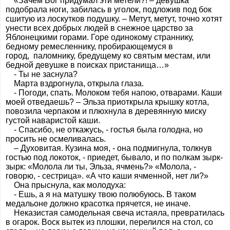
«Зачем Бог придумал эти метели?! – девушка
подобрала ноги, забилась в уголок, подложив под бок
сшитую из лоскутков подушку. – Метут, метут, точно хотят
унести всех добрых людей в снежное царство за
Яблонецкими горами. Горе одинокому страннику,
бедному ремесленнику, пробирающемуся в
город, паломнику, бредущему ко святым местам, или
бедной девушке в поисках пристанища…»
- Ты не заснула?
Марта вздрогнула, открыла глаза.
- Погоди, спать. Молоком тебя напою, отварами. Каши
моей отведаешь? – Эльза приоткрыла крышку котла,
повозила черпаком и плюхнула в деревянную миску
густой наваристой каши.
- Спасибо, не откажусь, - гостья была голодна, но
просить не осмеливалась.
– Духовитая. Кузина моя, - она подмигнула, толкнув
гостью под локоток, - приедет, бывало, и по полкам зырк-
зырк: «Молола ли ты, Эльза, ячмень?» «Молола, -
говорю, - сестрица». «А что каши ячменной, нет ли?»
Она прыснула, как молодуха:
- Ешь, а я на матушку твою полюбуюсь. В таком
медальоне должно красотка прячется, не иначе.
Неказистая самодельная свеча истаяла, превратилась
в огарок. Воск вытек из плошки, перелился на стол, со