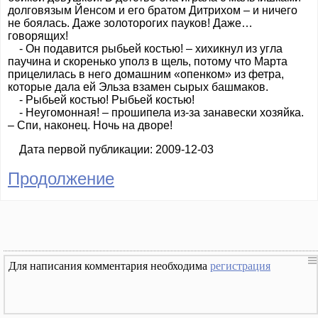
долговязым Йенсом и его братом Дитрихом – и ничего
не боялась. Даже золоторогих пауков! Даже…
говорящих!
- Он подавится рыбьей костью! – хихикнул из угла
паучина и скоренько уполз в щель, потому что Марта
прицелилась в него домашним «опенком» из фетра,
которые дала ей Эльза взамен сырых башмаков.
- Рыбьей костью! Рыбьей костью!
- Неугомонная! – прошипела из-за занавески хозяйка.
– Спи, наконец. Ночь на дворе!
Дата первой публикации: 2009-12-03
Продолжение
Для написания комментария необходима
регистрация