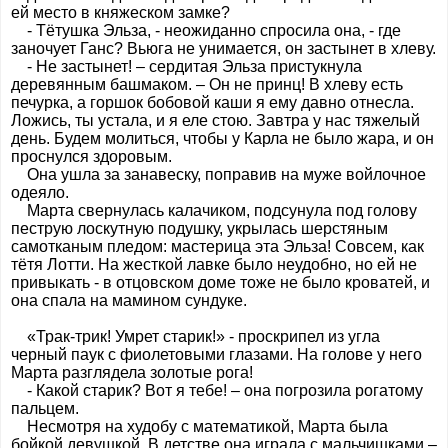
ей место в княжеском замке?
- Тётушка Эльза, - неожиданно спросила она, - где
заночует Ганс? Вьюга не унимается, он застынет в хлеву.
- Не застынет! – сердитая Эльза пристукнула
деревянным башмаком. – Он не принц! В хлеву есть
печурка, а горшок бобовой каши я ему давно отнесла.
Ложись, ты устала, и я еле стою. Завтра у нас тяжелый
день. Будем молиться, чтобы у Карла не было жара, и он
проснулся здоровым.
Она ушла за занавеску, поправив на муже войлочное
одеяло.
Марта свернулась калачиком, подсунула под голову
пеструю лоскутную подушку, укрылась шерстяным
самотканым пледом: мастерица эта Эльза! Совсем, как
тётя Лотти. На жесткой лавке было неудобно, но ей не
привыкать - в отцовском доме тоже не было кроватей, и
она спала на мамином сундуке.
«Трак-трик! Умрет старик!» - проскрипел из угла
черный паук с фиолетовыми глазами. На голове у него
Марта разглядела золотые рога!
- Какой старик? Вот я тебе! – она погрозила рогатому
пальцем.
Несмотря на худобу с математикой, Марта была
бойкой девушкой. В детстве она играла с мальчишками –