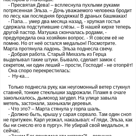
- Пресвятая Дева! – всплеснула пухлыми руками
потрясенная Эльза. – Дочь уважаемого человека бродит
по лесу, как последняя бродяжка! В драных башмаках!
- Папа… умер два месяца назад, - хрупкая гостья
сдержала подступившие слёзы. – В нашей кирхе теперь
другой пастор. Матушка скончалась родами, -
предупредила она хозяйкин вопрос. - Я совсем её не
помню. Но от неё остался медальон! Посмотрите.
Марта протянула ладонь. Эльза поднесла свечу.
- Добрая работа. Старый Михаэль из Герца
выделывал такие штуки. Бывало, сделает замок с
секретом, ни один леший – прости, Господи! - не отопрёт!
Она споро перекрестилась:
- Ну-ка…
Только поднесла руку, как неугомонный ветер стукнул
ставней, тонкие стеклышки задрожали. Пламя в очаге
заколыхалось, дымоход загудел. На улице завыла
метель, застонали, захныкали деревья.
- Что это? – Марта стянула у горла шаль.
- Должно быть, крышу у сарая сорвало. Там один сноп
не притужен. Карл уезжал, наказывал: «Гляди, Эльза, как
бы ни снесло его в пургу». Не убирай свой медальон, я
сейчас.