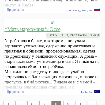
не тот, я &ndas
Продолжить
татьяна_синцова
*Мать наркомана*. Эссе
ТВОРЧЕСТВО, РАССКАЗЫ, СТИХИ
N. работала в банке, в котором я получала
зарплату: ухоженная, сдержанно приветливая и
приятная в общении, профессиональная, одетая
по дресс-коду у банковских служащих. А дома –
старенькая мама-учительница и сын. Я никогда не
спрашивала её об отце ребёнка.
Мы жили по соседству и иногда случайно
встречались в близлежащих магазинах, в парке на
прогулке, в библиотеке... Видела её и с мамой –
премилая благородная старушка, и с
Продолжить
Golubka
1
...
6
7
8
9
10
...