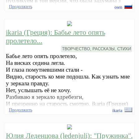
публикуем в той версии, что была задумана з
Продолжить
osen
ikaria (Греция): Бабье лето опять
пролетело...
ТВОРЧЕСТВО, РАССКАЗЫ, СТИХИ
Бабье лето опять пролетело,
На висках седина легла.
И глаза помутневшими стали -
Видно, старость ко мне подошла. Как узнать мне
у зеркала правду.
Нет, услышать её не хочу.
Разбиваю я зеркало вдребезги,
И презренно на старость смотрю. ikaria (Греция)
Продолжить
ikaria
Юлия Леденцова (ledenjuli): "Пружинка".