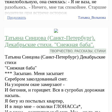
тяжелобольную, она смеялась: - Я не ваза, не
разобьюсь. - Ничего, мне так спокойнее. Старшие
родители при встрече осторож
Продолжить
Татьяна_Вольнова
Татьяна Синцова (Санкт-Петербург).
Декабрьские стихи. "Снежная баба".
ТВОРЧЕСТВО, РАССКАЗЫ, СТИХИ
Татьяна Синцова (Санкт-Петербург) Декабрьские
стихи
"Снежная баба"
*** Засыпаю. Меня засыпает
Серебром заколдованный снег.
На узорном окне замерзают -
И бегония, и горицвет. Вся в сугробах дорожная
насыпь.
Я бегу из постылых квартир,
И в лицо мне – осколки ГЛОНАССа*,
И в глаза – ослепительный мир. Мы – не те, ты –