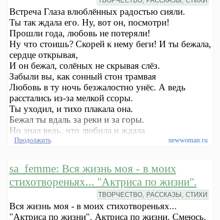
ТВОРЧЕСТВО, РАССКАЗЫ, СТИХИ
Встреча Глаза влюблённых радостью сияли.
Ты так ждала его. Ну, вот он, посмотри!
Прошли года, любовь не потеряли!
Ну что стоишь? Скорей к нему беги! И ты бежала,
сердце открывая,
И он бежал, солёных не скрывая слёз.
Забыли вы, как сонный стон трамвая
Любовь в ту ночь безжалостно унёс. А ведь
расстались из-за мелкой ссоры.
Ты уходил, и тихо плакала она.
Бежал ты вдаль за реки и за горы.
Но знал ведь, что любила и ждала
Продолжить
newwoman.ru
sa_femme: Вся жизнь моя - в моих
стихотвореньях... "Актриса по жизни".
ТВОРЧЕСТВО, РАССКАЗЫ, СТИХИ
Вся жизнь моя - в моих стихотвореньях...
"Актриса по жизни". Актриса по жизни. Смеюсь,