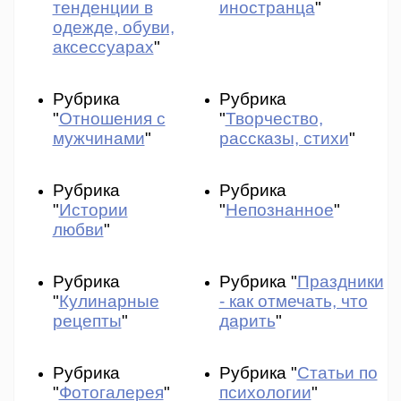
тенденции в
иностранца
"
одежде, обуви,
аксессуарах
"
Рубрика
Рубрика
"
Отношения с
"
Творчество,
мужчинами
"
рассказы, стихи
"
Рубрика
Рубрика
"
Истории
"
Непознанное
"
любви
"
Рубрика
Рубрика "
Праздники
"
Кулинарные
- как отмечать, что
рецепты
"
дарить
"
Рубрика
Рубрика "
Статьи по
"
Фотогалерея
"
психологии
"