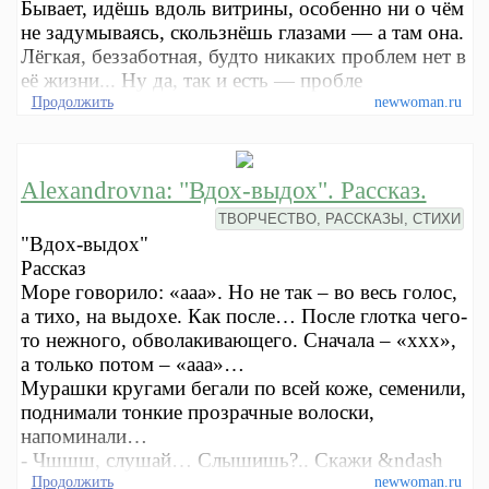
Бывает, идёшь вдоль витрины, особенно ни о чём
не задумываясь, скользнёшь глазами — а там она.
Лёгкая, беззаботная, будто никаких проблем нет в
её жизни... Ну да, так и есть — пробле
Продолжить
newwoman.ru
Alexandrovna: "Вдох-выдох". Рассказ.
ТВОРЧЕСТВО, РАССКАЗЫ, СТИХИ
"Вдох-выдох"
Рассказ
Море говорило: «ааа». Но не так – во весь голос,
а тихо, на выдохе. Как после… После глотка чего-
то нежного, обволакивающего. Сначала – «ххх»,
а только потом – «ааа»…
Мурашки кругами бегали по всей коже, семенили,
поднимали тонкие прозрачные волоски,
напоминали…
- Чшшш, слушай… Слышишь?.. Скажи &ndash
Продолжить
newwoman.ru