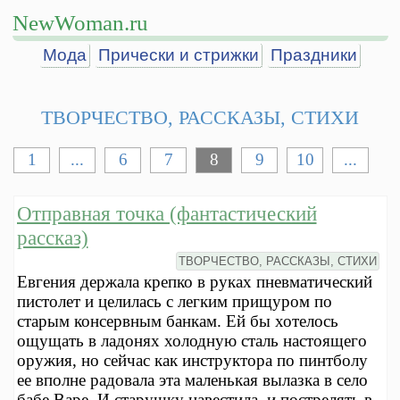
NewWoman.ru
Мода
Прически и стрижки
Праздники
ТВОРЧЕСТВО, РАССКАЗЫ, СТИХИ
1
...
6
7
8
9
10
...
Отправная точка (фантастический
рассказ)
ТВОРЧЕСТВО, РАССКАЗЫ, СТИХИ
Евгения держала крепко в руках пневматический
пистолет и целилась с легким прищуром по
старым консервным банкам. Ей бы хотелось
ощущать в ладонях холодную сталь настоящего
оружия, но сейчас как инструктора по пинтболу
ее вполне радовала эта маленькая вылазка в село
бабе Варе. И старушку навестила, и пострелять в