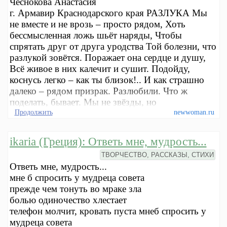
Чеснокова Анастасия
г. Армавир Краснодарского края РАЗЛУКА Мы
не вместе и не врозь – просто рядом, Хоть
бессмысленная ложь шьёт наряды, Чтобы
спрятать друг от друга уродства Той болезни, что
разлукой зовётся. Поражает она сердце и душу,
Всё живое в них калечит и сушит. Подойду,
коснусь легко – как ты близок!.. И как страшно
далеко – рядом призрак. Разлюбили. Что ж
поделать, бывает. Мы не звёзды, но
Продолжить
newwoman.ru
ikaria (Греция): Ответь мне, мудрость...
ТВОРЧЕСТВО, РАССКАЗЫ, СТИХИ
Ответь мне, мудрость...
мне б спросить у мудреца совета
прежде чем тонуть во мраке зла
болью одиночество хлестает
телефон молчит, кровать пуста мнеб спросить у
мудреца совета