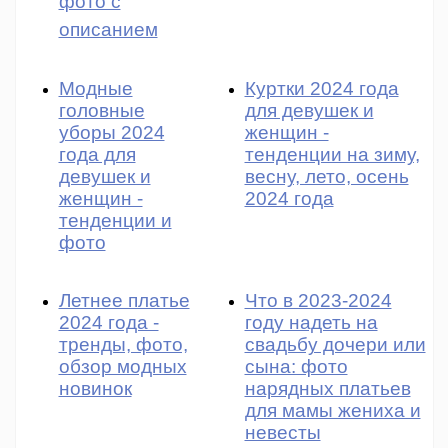
фото с
описанием
Модные
Куртки 2024 года
головные
для девушек и
уборы 2024
женщин -
года для
тенденции на зиму,
девушек и
весну, лето, осень
женщин -
2024 года
тенденции и
фото
Летнее платье
Что в 2023-2024
2024 года -
году надеть на
тренды, фото,
свадьбу дочери или
обзор модных
сына: фото
новинок
нарядных платьев
для мамы жениха и
невесты