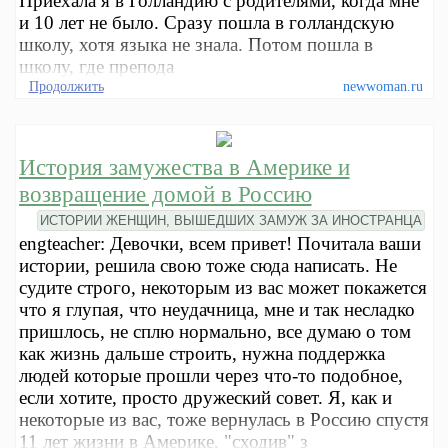
Приехала я в Голландию с родителями, когда мне
и 10 лет не было. Сразу пошла в голландскую
школу, хотя языка не знала. Потом пошла в
школу, где препода
Продолжить
newwoman.ru
История замужества в Америке и
возвращение домой в Россию
ИСТОРИИ ЖЕНЩИН, ВЫШЕДШИХ ЗАМУЖ ЗА ИНОСТРАНЦА
engteacher: Девочки, всем привет! Почитала ваши
истории, решила свою тоже сюда написать. Не
судите строго, некоторым из вас может покажется
что я глупая, что неудачница, мне и так несладко
пришлось, не сплю нормально, все думаю о том
как жизнь дальше строить, нужна поддержка
людей которые прошли через что-то подобное,
если хотите, просто дружеский совет. Я, как и
некоторые из вас, тоже вернулась в Россию спустя
11 лет жизни в Америке, "сходив" з