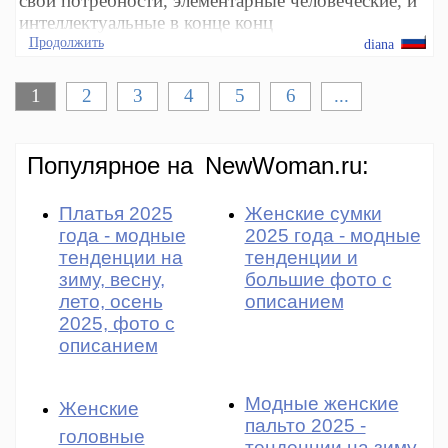
свои потребности, элементарные человеческие, и
интеллектуальные в конце конц
Продолжить
diana
1
2
3
4
5
6
...
Популярное на
NewWoman.ru:
Платья 2025
Женские сумки
года - модные
2025 года - модные
тенденции на
тенденции и
зиму, весну,
большие фото с
лето, осень
описанием
2025, фото с
описанием
Модные женские
Женские
пальто 2025 -
головные
тенденции на зиму,