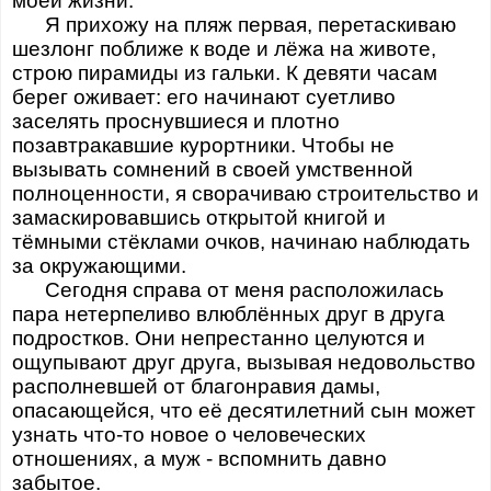
моей жизни.
Я прихожу на пляж первая, перетаскиваю
шезлонг поближе к воде и лёжа на животе,
строю пирамиды из гальки. К девяти часам
берег оживает: его начинают суетливо
заселять проснувшиеся и плотно
позавтракавшие курортники. Чтобы не
вызывать сомнений в своей умственной
полноценности, я сворачиваю строительство и
замаскировавшись открытой книгой и
тёмными стёклами очков, начинаю наблюдать
за окружающими.
Сегодня справа от меня расположилась
пара нетерпеливо влюблённых друг в друга
подростков. Они непрестанно целуются и
ощупывают друг друга, вызывая недовольство
располневшей от благонравия дамы,
опасающейся, что её десятилетний сын может
узнать что-то новое о человеческих
отношениях, а муж - вспомнить давно
забытое.