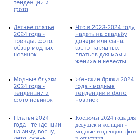
тенденции и
фото
Летнее платье
Что в 2023-2024 году
2024 года -
надеть на свадьбу
тренды, фото,
дочери или сына:
обзор модных
фото нарядных
новинок
платьев для мамы
жениха и невесты
Модные блузки
Женские брюки 2024
2024 года -
года - модные
тенденции и
тенденции и фото
фото новинок
новинок
Платья 2024
Костюмы 2024 года для
года - тенденции
девушек и женщин -
на зиму, весну,
модные тенденции, фото
лето, осень
и описания