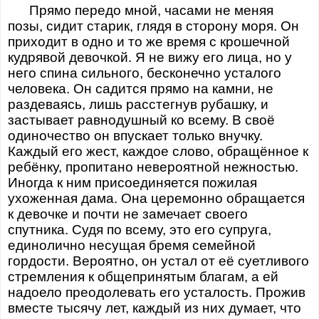
Прямо передо мной, часами не меняя
позы, сидит старик, глядя в сторону моря. Он
приходит в одно и то же время с крошечной
кудрявой девочкой. Я не вижу его лица, но у
него спина сильного, бесконечно усталого
человека. Он садится прямо на камни, не
раздеваясь, лишь расстегнув рубашку, и
застывает равнодушный ко всему. В своё
одиночество он впускает только внучку.
Каждый его жест, каждое слово, обращённое к
ребёнку, пропитано невероятной нежностью.
Иногда к ним присоединяется пожилая
ухоженная дама. Она церемонно обращается
к девочке и почти не замечает своего
спутника. Судя по всему, это его супруга,
единолично несущая бремя семейной
гордости. Вероятно, он устал от её суетливого
стремления к общепринятым благам, а ей
надоело преодолевать его усталость. Прожив
вместе тысячу лет, каждый из них думает, что