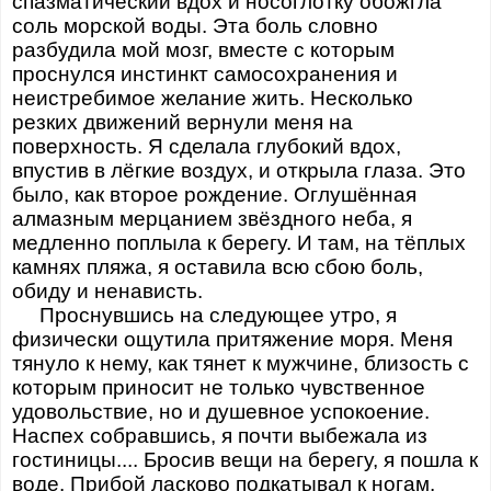
спазматический вдох и носоглотку обожгла
соль морской воды. Эта боль словно
разбудила мой мозг, вместе с которым
проснулся инстинкт самосохранения и
неистребимое желание жить. Несколько
резких движений вернули меня на
поверхность. Я сделала глубокий вдох,
впустив в лёгкие воздух, и открыла глаза. Это
было, как второе рождение. Оглушённая
алмазным мерцанием звёздного неба, я
медленно поплыла к берегу. И там, на тёплых
камнях пляжа, я оставила всю сбою боль,
обиду и ненависть.
Проснувшись на следующее утро, я
физически ощутила притяжение моря. Меня
тянуло к нему, как тянет к мужчине, близость с
которым приносит не только чувственное
удовольствие, но и душевное успокоение.
Наспех собравшись, я почти выбежала из
гостиницы.... Бросив вещи на берегу, я пошла к
воде. Прибой ласково подкатывал к ногам.