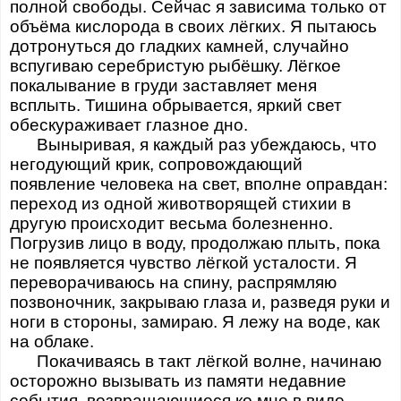
полной свободы. Сейчас я зависима только от
объёма кислорода в своих лёгких. Я пытаюсь
дотронуться до гладких камней, случайно
вспугиваю серебристую рыбёшку. Лёгкое
покалывание в груди заставляет меня
всплыть. Тишина обрывается, яркий свет
обескураживает глазное дно.
Выныривая, я каждый раз убеждаюсь, что
негодующий крик, сопровождающий
появление человека на свет, вполне оправдан:
переход из одной животворящей стихии в
другую происходит весьма болезненно.
Погрузив лицо в воду, продолжаю плыть, пока
не появляется чувство лёгкой усталости. Я
переворачиваюсь на спину, распрямляю
позвоночник, закрываю глаза и, разведя руки и
ноги в стороны, замираю. Я лежу на воде, как
на облаке.
Покачиваясь в такт лёгкой волне, начинаю
осторожно вызывать из памяти недавние
события, возвращающиеся ко мне в виде