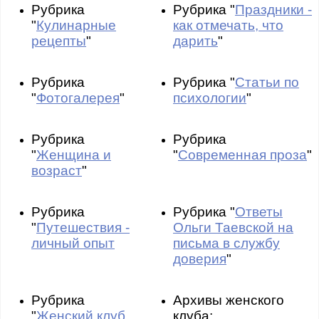
Рубрика
Рубрика "
Праздники -
"
Кулинарные
как отмечать, что
рецепты
"
дарить
"
Рубрика
Рубрика "
Статьи по
"
Фотогалерея
"
психологии
"
Рубрика
Рубрика
"
Женщина и
"
Современная проза
"
возраст
"
Рубрика
Рубрика "
Ответы
"
Путешествия -
Ольги Таевской на
личный опыт
письма в службу
доверия
"
Рубрика
Архивы женского
"
Женский клуб
клуба: