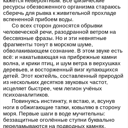
кажется невероятным. Все физические
ресурсы обезвоженного организма стараюсь
сберечь для рывка к живительной прохладе
вспененной прибоем воды.
Со всех сторон доносятся обрывки
человеческой речи, разодранной ветром на
бессвязные фразы. Но и эти невнятные
фрагменты тонут в морском шуме,
обволакивающем сознание. В этом звуке есть
всё: и накатывающая на прибрежные камни
волна, и крики птиц, и шум ветра в верхушках
деревьев, и восторженный визг купающихся
детей. Этот коктейль, составленный природой
из нескольких десятков звуковых частот,
исцеляет быстрее, чем легион учёных
психоаналитиков.
Повинуясь инстинкту, я встаю, и, всунув
ноги в обжигающие тапки, ковыляю в сторону
моря. Первые шаги в воде мучительны:
беззащитные оголённые ступни буквально
переламываются на подводных камнях.