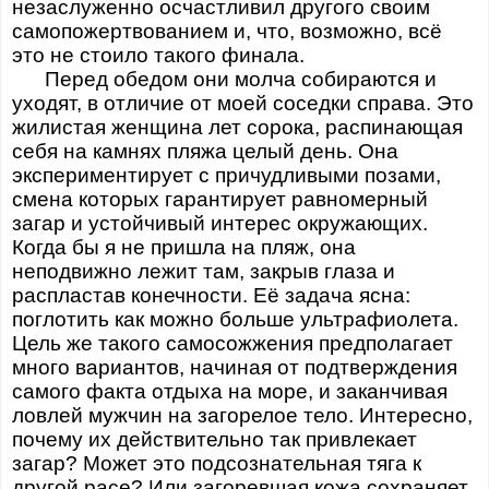
незаслуженно осчастливил другого своим
самопожертвованием и, что, возможно, всё
это не стоило такого финала.
Перед обедом они молча собираются и
уходят, в отличие от моей соседки справа. Это
жилистая женщина лет сорока, распинающая
себя на камнях пляжа целый день. Она
экспериментирует с причудливыми позами,
смена которых гарантирует равномерный
загар и устойчивый интерес окружающих.
Когда бы я не пришла на пляж, она
неподвижно лежит там, закрыв глаза и
распластав конечности. Её задача ясна:
поглотить как можно больше ультрафиолета.
Цель же такого самосожжения предполагает
много вариантов, начиная от подтверждения
самого факта отдыха на море, и заканчивая
ловлей мужчин на загорелое тело. Интересно,
почему их действительно так привлекает
загар? Может это подсознательная тяга к
другой расе? Или загоревшая кожа сохраняет