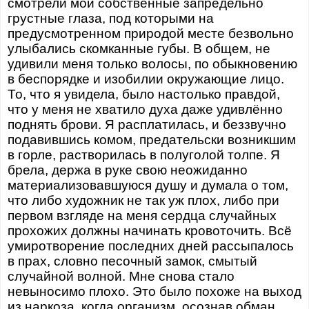
смотрели мои собственные запредельно
грустные глаза, под которыми на
предусмотренном природой месте безвольно
улыбались скомканные губы. В общем, не
удивили меня только волосы, по обыкновению
в беспорядке и изобилии окружающие лицо.
То, что я увидела, было настолько правдой,
что у меня не хватило духа даже удивлённо
поднять брови. Я расплатилась, и беззвучно
подавившись комом, предательски возникшим
в горле, растворилась в полуголой толпе. Я
брела, держа в руке свою неожиданно
материализовавшуюся душу и думала о том,
что либо художник не так уж плох, либо при
первом взгляде на меня сердца случайных
прохожих должны начинать кровоточить. Всё
умиротворение последних дней рассыпалось
в прах, словно песочный замок, смытый
случайной волной. Мне снова стало
невыносимо плохо. Это было похоже на выход
из наркоза, когда организм, осознав обман,