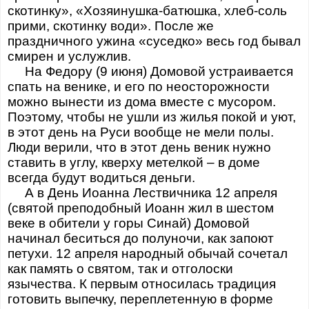
скотинку», «Хозяинушка-батюшка, хлеб-соль
прими, скотинку води». После же
праздничного ужина «суседко» весь год бывал
смирен и услужлив.
На Федору (9 июня) Домовой устраивается
спать на венике, и его по неосторожности
можно вынести из дома вместе с мусором.
Поэтому, чтобы не ушли из жилья покой и уют,
в этот день на Руси вообще не мели полы.
Люди верили, что в этот день веник нужно
ставить в углу, кверху метелкой – в доме
всегда будут водиться деньги.
А в День Иоанна Лествичника 12 апреля
(святой преподобный Иоанн жил в шестом
веке в обители у горы Синай) Домовой
начинал беситься до полуночи, как запоют
петухи. 12 апреля народный обычай сочетал
как память о святом, так и отголоски
язычества. К первым относилась традиция
готовить выпечку, переплетенную в форме