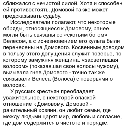
сближался с нечистой силой. Хотя и способен
ей противостоять. Домовой также может
предсказывать судьбу.
Исследователи полагают, что некоторые
обряды, относящиеся к Домовому, ранее
могли быть связаны со «скотьим богом»
Велесом, а с исчезновением его культа были
перенесены на Домового. Косвенным доводом
в пользу этого допущения служит поверье, по
которому замужняя женщина, «засветившая
волосом» (показавшая свои волосы чужому),
вызывала гнев Домового - точно так же
связывали Велеса (Волоса) с поверьями о
волосах.
У русских крестьян преобладает
уважительное, с некоторой опаской
отношение к Домовому. Домовой -
рачительный хозяин, он любит семьи, где
между людьми царят мир, любовь и согласие,
где дом содержится в чистоте и порядке.