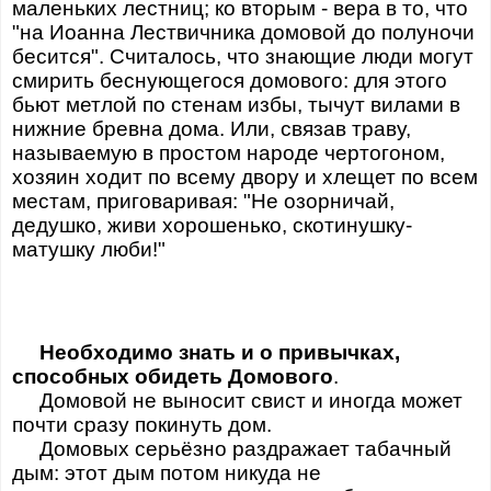
маленьких лестниц; ко вторым - вера в то, что
"на Иоанна Лествичника домовой до полуночи
бесится". Считалось, что знающие люди могут
смирить беснующегося домового: для этого
бьют метлой по стенам избы, тычут вилами в
нижние бревна дома. Или, связав траву,
называемую в простом народе чертогоном,
хозяин ходит по всему двору и хлещет по всем
местам, приговаривая: "Не озорничай,
дедушко, живи хорошенько, скотинушку-
матушку люби!"
Необходимо знать и о привычках,
способных обидеть Домового
.
Домовой не выносит свист и иногда может
почти сразу покинуть дом.
Домовых серьёзно раздражает табачный
дым: этот дым потом никуда не