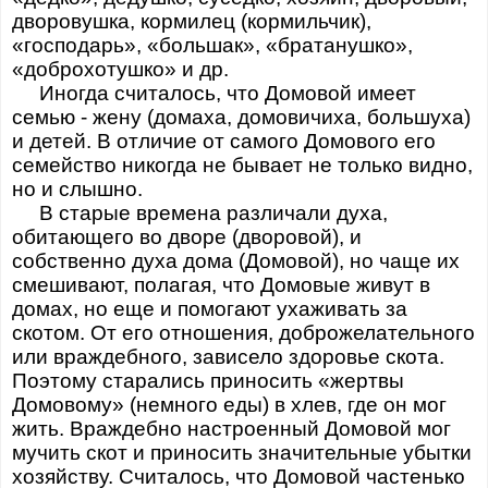
дворовушка, кормилец (кормильчик),
«господарь», «большак», «братанушко»,
«доброхотушко» и др.
Иногда считалось, что Домовой имеет
семью - жену (домаха, домовичиха, большуха)
и детей. В отличие от самого Домового его
семейство никогда не бывает не только видно,
но и слышно.
В старые времена различали духа,
обитающего во дворе (дворовой), и
собственно духа дома (Домовой), но чаще их
смешивают, полагая, что Домовые живут в
домах, но еще и помогают ухаживать за
скотом. От его отношения, доброжелательного
или враждебного, зависело здоровье скота.
Поэтому старались приносить «жертвы
Домовому» (немного еды) в хлев, где он мог
жить. Враждебно настроенный Домовой мог
мучить скот и приносить значительные убытки
хозяйству. Считалось, что Домовой частенько