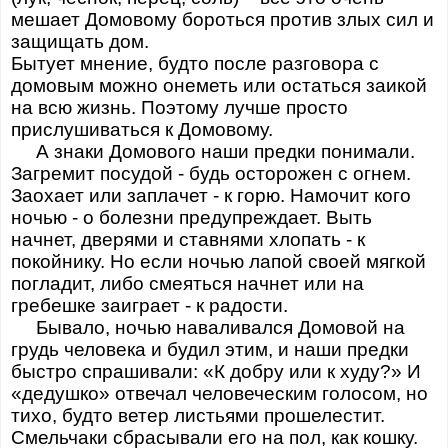
мешает Домовому бороться против злых сил и
защищать дом.
Бытует мнение, будто после разговора с
домовым можно онеметь или остаться заикой
на всю жизнь. Поэтому лучше просто
прислушиваться к Домовому.
А знаки Домового наши предки понимали.
Загремит посудой - будь осторожен с огнем.
Заохает или заплачет - к горю. Намочит кого
ночью - о болезни предупреждает. Выть
начнет, дверями и ставнями хлопать - к
покойнику. Но если ночью лапой своей мягкой
погладит, либо смеяться начнет или на
гребешке заиграет - к радости.
Бывало, ночью наваливался Домовой на
грудь человека и будил этим, и наши предки
быстро спрашивали: «К добру или к худу?» И
«дедушко» отвечал человеческим голосом, но
тихо, будто ветер листьями прошелестит.
Смельчаки сбрасывали его на пол, как кошку.