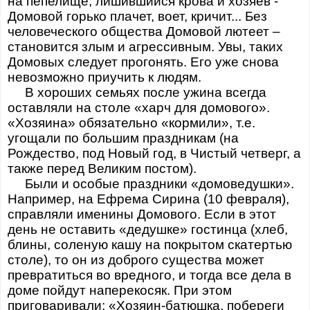
на пепелище, лишившийся крова и хозяев -
Домовой горько плачет, воет, кричит... Без
человеческого общества Домовой лютеет –
становится злым и агрессивным. Увы, таких
Домовых следует прогонять. Его уже снова
невозможно приучить к людям.
В хороших семьях после ужина всегда
оставляли на столе «харч для домового».
«Хозяина» обязательно «кормили», т.е.
угощали по большим праздникам (на
Рождество, под Новый год, в Чистый четверг, а
также перед Великим постом).
Были и особые праздники «домоведушки».
Например, на Ефрема Сирина (10 февраля),
справляли именины Домового. Если в этот
день не оставить «дедушке» гостинца (хлеб,
блины, соленую кашу на покрытом скатертью
столе), то он из доброго существа может
превратиться во вредного, и тогда все дела в
доме пойдут наперекосяк. При этом
приговаривали: «Хозяин-батюшка, побереги