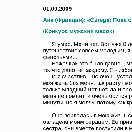
01.09.2009
Аня (Франция):
«Cerega: Пока 
(Конкурс мужских масок)
Я умер. Меня нет. Вот уже 8 ле
путешествие совсем молодым, я 
сыновьями...
Боже! Как это было давно.., мла
то, что дано не каждому. Я - из
И я счастлив.., но очень устал.
моя жена без меня, как растут м
только младший нет-нет, да и пр
меня не помнит, и очень боится р
минуты, но я молчу, потому как к
Она ворвалась в мою жизнь со
овладела моим сердцем. Ее прив
сестра: они вместе поступили в 