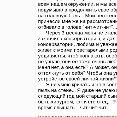
всем нашем окружении, и мы все 
подумывала продолжить свое обр
на головную боль... Мои рентген
принесли мне же на рассмотрение
отбивало в голове "чит-чит-чит"...
Через 3 месяца меня не стало,
закончила консерваторию, и дале
консерватории, любима и уважае
живет с моими престарелыми род
уединяется, чтоб поплакать, особ
не узнаю, они ее тоже очень люб
меня нет, а она есть? А может, 
оттолкнуть от себя? Чтобы она у
устройстве своей личной жизни
Я не умею кричать и не в состо
пыль на стене... Я даже не умею 
следующий год мой старший сын 
быть хирургом, как и его отец...
время слышать... чит-чит-чит...