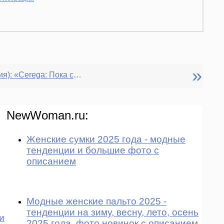
»
Аня (Франция): «Cerega: Пока смерть не разлучит» (Конкурс мужских масок).
NewWoman.ru:
Женские сумки 2025 года - модные
тенденции и большие фото с
описанием
Модные женские пальто 2025 -
тенденции на зиму, весну, лето, осень
и
2025 года, фото новинок с описанием