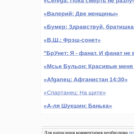
«Cerega: Пока смерть не разлу
«Валерий: Две женщины»
«Бумер: Здравствуй, братишка
«В.Ш.: Фрэш-сонет»
"БрУнет: Я - фанат. И фанат н
«Мсье Бульон: Красивые меня н
«Afganeц: Афганистан 14:30»
«Спартанец: На щите»
«А-ля Шукшин: Банька»
Для написания комментария необходима
ре