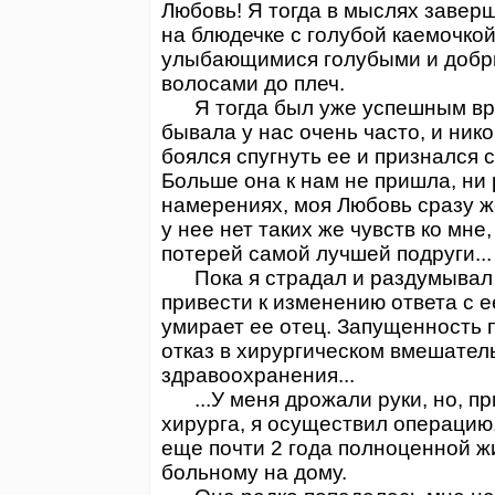
Любовь! Я тогда в мыслях заверш
на блюдечке с голубой каемочкой
улыбающимися голубыми и добр
волосами до плеч.
Я тогда был уже успешным вра
бывала у нас очень часто, и ник
боялся спугнуть ее и признался 
Больше она к нам не пришла, ни 
намерениях, моя Любовь сразу ж
у нее нет таких же чувств ко мне
потерей самой лучшей подруги...
Пока я страдал и раздумывал с
привести к изменению ответа с е
умирает ее отец. Запущенность п
отказ в хирургическом вмешател
здравоохранения...
...У меня дрожали руки, но, пр
хирурга, я осуществил операцию,
еще почти 2 года полноценной жи
больному на дому.