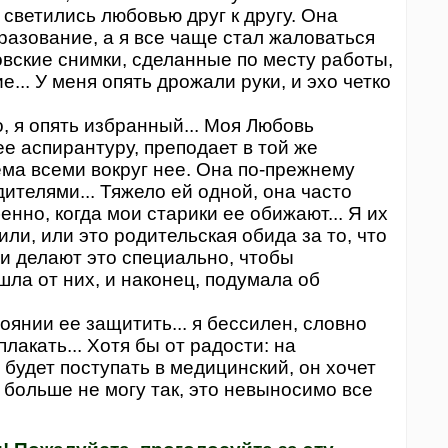
светились любовью друг к другу. Она
азование, а я все чаще стал жаловаться
овские снимки, сделанные по месту работы,
... У меня опять дрожали руки, и эхо четко
 я опять избранный... Моя Любовь
е аспирантуру, преподает в той же
ма всеми вокруг нее. Она по-прежнему
ителями... Тяжело ей одной, она часто
енно, когда мои старики ее обижают... Я их
или, или это родительская обида за то, что
они делают это специально, чтобы
шла от них, и наконец, подумала об
?
янии ее защитить... я бессилен, словно
плакать... Хотя бы от радости: на
будет поступать в медицинский, он хочет
 Я больше не могу так, это невыносимо все