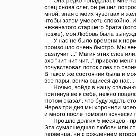
Она редко попадалась мне на гл
отец снова слег, он решил попро
мной, зная о моих чувствах и же
чтобы затем умереть спокойно.
неженатого старшего брата (кото
позже), моя Любовь была вынуж
У нас не было времени к норм
произошло очень быстро. Мы венч
разлучит ..." Магия этих слов ил
эхо "чит-чит-чит..." привело мен
почувствовал поток слез по свои
В таком же состоянии была и мо
все пары, венчающиеся до нас...
Ночью, войдя в нашу спальню, я
притянув ее к себе, нежно поцело
Потом сказал, что буду ждать сто
Через три дня мы хоронили моего
и много после помогал всячески 
Прошло долгих 5 месяцев - пре
Эта сумасшедшая любовь или стр
первенца, ни с рождением второ