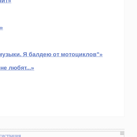
чит»
»
е музыки. Я балдею от мотоциклов"»
е любят...»
гистрация