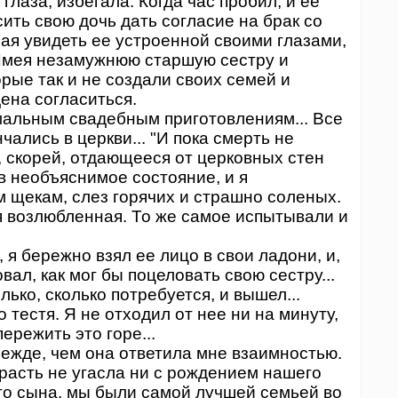
аза, избегала. Когда час пробил, и ее
сить свою дочь дать согласие на брак со
лая увидеть ее устроенной своими глазами,
 Имея незамужнюю старшую сестру и
рые так и не создали своих семей и
дена согласиться.
альным свадебным приготовлениям... Все
ались в церкви... "И пока смерть не
и, скорей, отдающееся от церковных стен
я в необъяснимое состояние, и я
м щекам, слез горячих и страшно соленых.
я возлюбленная. То же самое испытывали и
 бережно взял ее лицо в свои ладони, и,
вал, как мог бы поцеловать свою сестру...
лько, сколько потребуется, и вышел...
 тестя. Я не отходил от нее ни на минуту,
пережить это горе...
жде, чем она ответила мне взаимностью.
асть не угасла ни с рождением нашего
го сына, мы были самой лучшей семьей во