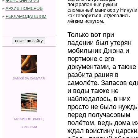
ЖЕНСКИЙ КЛУБ
поцарапанные руки и
АРХИВ НОМЕРОВ
сломанный маникюр у Нинули,
как говориться, отделались
РЕКЛАМОДАТЕЛЯМ
лёгким испугом.
.........................................................
Только вот при
падении был утерян
мобильник Джона и
портмоне с его
документами, а также
разбита рация в
ЗАМУЖ ЗА САМУРАЯ
самолёте. Запасов ед
и воды также не
наблюдалось, в них
просто не было нужд
перед получасовым
МУЖ-ИНОСТРАНЕЦ
полётом, ведь дома и
В РОССИИ
ждал воистину царски