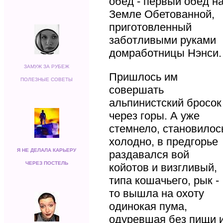
обед - первый обед н
Земле Обетованной,
приготовленный
заботливыми руками
домработницы Нэнси.
ЗАМУЖ ЗА РУБЕЖ
Пришлось им
ПОЛЕЗНЫЕ СОВЕТЫ
совершать
альпинистский бросок
через горы. А уже
стемнело, становилос
холодно, в предгорье
Я НЕ ДЕЛАЛА КАРЬЕРУ
раздавался вой
ЧЕРЕЗ ПОСТЕЛЬ
койотов и визгливый,
типа кошачьего, рык -
то вышла на охоту
одинокая пума,
одуревшая без пищи 