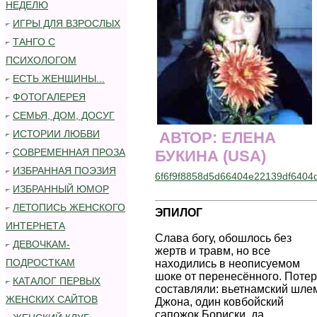
НЕДЕЛЮ
ИГРЫ ДЛЯ ВЗРОСЛЫХ
ТАНГО С
ПСИХОЛОГОМ
ЕСТЬ ЖЕНЩИНЫ...
ФОТОГАЛЕРЕЯ
СЕМЬЯ, ДОМ, ДОСУГ
.
ИСТОРИИ ЛЮБВИ
АВТОР: ЕЛЕНА
..
СОВРЕМЕННАЯ ПРОЗА
БУКИНА (USA)
ИЗБРАННАЯ ПОЭЗИЯ
6f6f9f8858d5d66404e22139df6404
ИЗБРАННЫЙ ЮМОР
ЛЕТОПИСЬ ЖЕНСКОГО
ЭПИЛОГ
ИНТЕРНЕТА
.
Слава богу, обошлось без
ДЕВОЧКАМ-
жертв и травм, но все
ПОДРОСТКАМ
находились в неописуемом
шоке от перенесённого. Поте
КАТАЛОГ ПЕРВЫХ
составляли: вьетнамский шле
ЖЕНСКИХ САЙТОВ
Джона, один ковбойский
сапожок Бориски, да