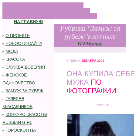
.
.
. .
НА ГЛАВНУЮ
.
Рубрика "Замуж за
рубеж"
О ПРОЕКТЕ
В ЖУРНАЛЕ
WWWoman
НОВОСТИ САЙТА
МОДА
КРАСОТА
СРЕДА,
4 ДЕКАБРЯ 2002
СЛУЖБА ДОВЕРИЯ
ОНА КУПИЛА СЕБЕ
ЖЕНСКОЕ
МУЖА
ПО
ОДИНОЧЕСТВО
ФОТОГРАФИИ
ЗАМУЖ ЗА РУБЕЖ
ГАЛЕРЕЯ
ПОВЕСТЬ
КРАСАВЧИКОВ
КОНКУРС КРАСОТЫ
RUSSIAN GIRL
ГОРОСКОП НА