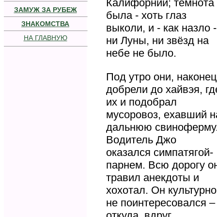
Калифорнии; темнота
ЗАМУЖ ЗА РУБЕЖ
была - хоть глаз
ЗНАКОМСТВА
выколи, и - как назло -
НА ГЛАВНУЮ
ни Луны, ни звёзд на
небе не было.
Под утро они, наконец
добрели до хайвэя, гд
их и подобрал
мусоровоз, ехавший н
дальнюю свиноферму
Водитель Джо
оказался симпатягой-
парнем. Всю дорогу о
травил анекдоты и
хохотал. Он культурно
не поинтересовался –
откуда, вдруг,