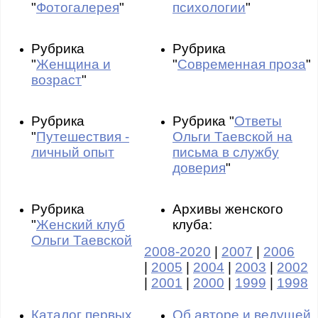
"
Фотогалерея
"
психологии
"
Рубрика
Рубрика
"
Женщина и
"
Современная проза
"
возраст
"
Рубрика
Рубрика "
Ответы
"
Путешествия -
Ольги Таевской на
личный опыт
письма в службу
доверия
"
Рубрика
Архивы женского
"
Женский клуб
клуба:
Ольги Таевской
2008-2020
|
2007
|
2006
|
2005
|
2004
|
2003
|
2002
|
2001
|
2000
|
1999
|
1998
Каталог первых
Об авторе и ведущей