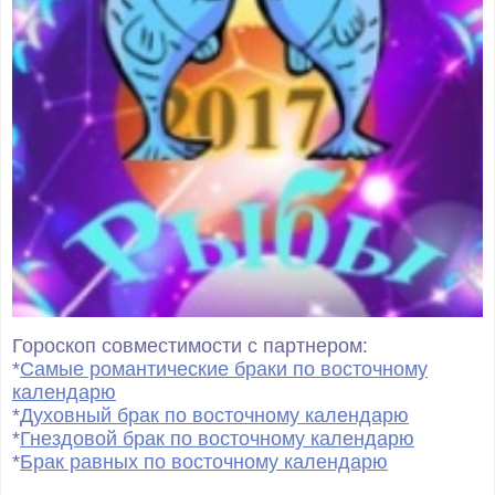
Гороскоп совместимости с партнером:
*
Самые романтические браки по восточному
календарю
*
Духовный брак по восточному календарю
*
Гнездовой брак по восточному календарю
*
Брак равных по восточному календарю