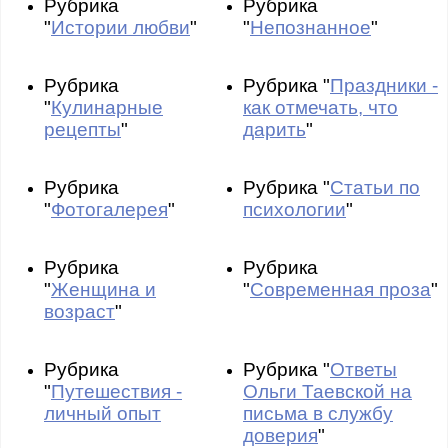
Рубрика
Рубрика
"
Истории любви
"
"
Непознанное
"
Рубрика
Рубрика "
Праздники -
"
Кулинарные
как отмечать, что
рецепты
"
дарить
"
Рубрика
Рубрика "
Статьи по
"
Фотогалерея
"
психологии
"
Рубрика
Рубрика
"
Женщина и
"
Современная проза
"
возраст
"
Рубрика
Рубрика "
Ответы
"
Путешествия -
Ольги Таевской на
личный опыт
письма в службу
доверия
"