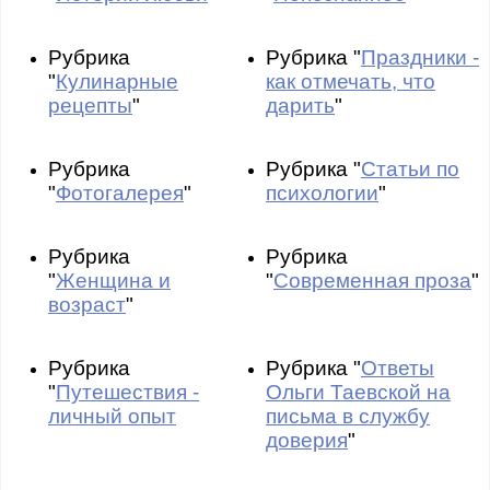
Рубрика
Рубрика "
Праздники -
"
Кулинарные
как отмечать, что
рецепты
"
дарить
"
Рубрика
Рубрика "
Статьи по
"
Фотогалерея
"
психологии
"
Рубрика
Рубрика
"
Женщина и
"
Современная проза
"
возраст
"
Рубрика
Рубрика "
Ответы
"
Путешествия -
Ольги Таевской на
личный опыт
письма в службу
доверия
"