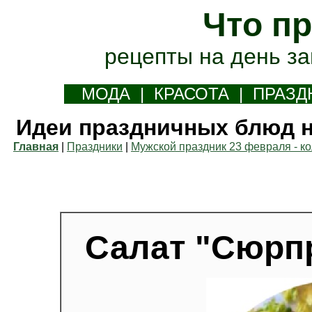
Что п
рецепты на день з
М
ОДА
|
К
РАСОТА
|
П
РАЗД
Идеи праздничных блюд н
Главная
|
Праздники
|
Мужской праздник 23 февраля - к
Салат "Сюрпр