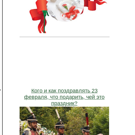
у
Кого и как поздравлять 23
февраля, что подарить, чей это
праздник?