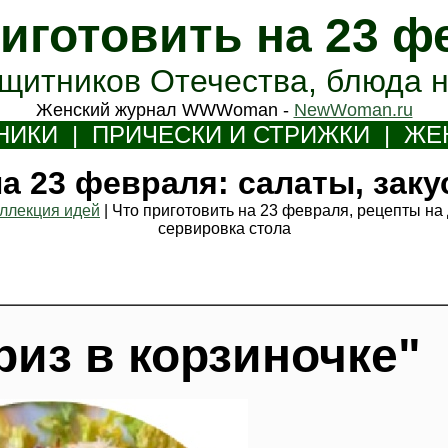
риготовить на 23 ф
ащитников Отечества, блюда н
Женский журнал WWWoman -
NewWoman.ru
НИКИ
|
П
РИЧЕСКИ И СТРИЖКИ
|
Ж
Е
а 23 февраля: салаты, заку
оллекция идей
|
Что приготовить на 23 февраля, рецепты на
сервировка стола
из в корзиночке"