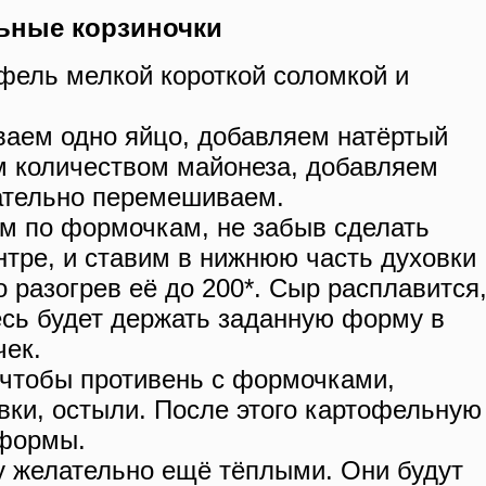
ьные корзиночки
ель мелкой короткой соломкой и
ваем одно яйцо, добавляем натёртый
 количеством майонеза, добавляем
ательно перемешиваем.
м по формочкам, не забыв сделать
нтре, и ставим в нижнюю часть духовки
о разогрев её до 200*. Сыр расплавится
есь будет держать заданную форму в
чек.
 чтобы противень с формочками,
вки, остыли. После этого картофельную
 формы.
лу желательно ещё тёплыми. Они будут