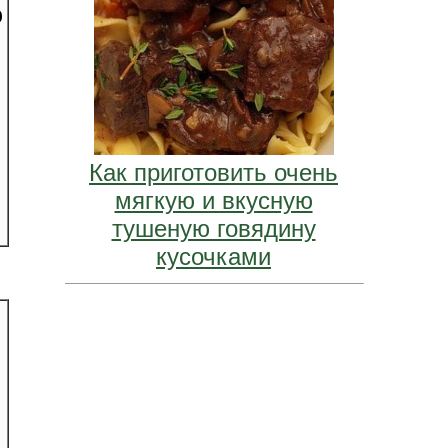
ю
Как приготовить очень
мягкую и вкусную
тушеную говядину
кусочками