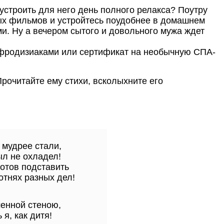
устроить для него день полного релакса? Поутру
мых фильмов и устройтесь поудобнее в домашнем
. Ну а вечером сытого и довольного мужа ждет
афродизиаками или сертификат на необычную СПА-
рочитайте ему стихи, всколыхните его
 мудрее стали,
л не охладел!
готов подставить
отнях разных дел!
менной стеною,
 я, как дитя!