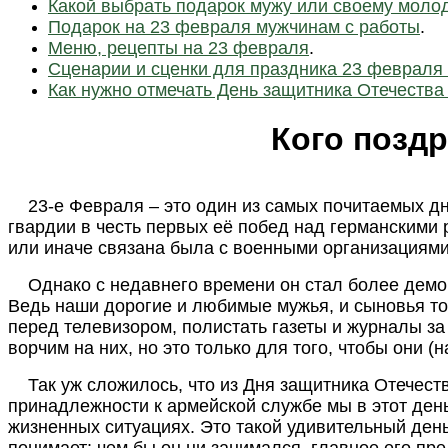
Какой выбрать подарок мужу или своему моло
Подарок на 23 февраля мужчинам с работы
.
Меню, рецепты на 23 февраля
.
Сценарии и сценки для праздника 23 февраля -
Как нужно отмечать День защитника Отечества
Кого поздр
23-е Февраля – это один из самых почитаемых дне
гвардии в честь первых её побед над германскими 
или иначе связана была с военными организациями
Однако с недавнего времени он стал более демокр
Ведь наши дорогие и любимые мужья, и сыновья тож
перед телевизором, полистать газеты и журналы за
ворчим на них, но это только для того, чтобы они 
Так уж сложилось, что из Дня защитника Отечест
принадлежности к армейской службе мы в этот ден
жизненных ситуациях. Это такой удивительный ден
понимает: чем бы он ни занимался, главное его пре