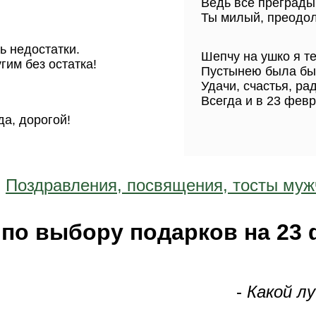
Ведь все преграды
Ты милый, преодол
ь недостатки.
Шепчу на ушко я т
гим без остатка!
Пустынею была бы 
Удачи, счастья, ра
Всегда и в 23 февр
да, дорогой!
:
Поздравления, посвящения, тосты муж
по выбору подарков на 23
-
Какой лу