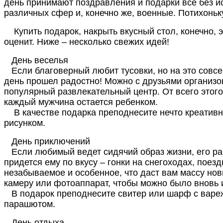
день принимают поздравления и подарки все без 
различных сфер и, конечно же, военные. Потихоньк
Купить подарок, накрыть вкусный стол, конечно, это
оценит. Ниже – несколько свежих идей!
День веселья
Если благоверный любит тусовки, но на это совсем
день прошел радостно! Можно с друзьями организо
популярный развлекательный центр. От всего этого
каждый мужчина остается ребенком.
В качестве подарка преподнесите нечто креативно
рисунком.
День приключений
Если любимый ведет сидячий образ жизни, его раб
придется ему по вкусу – гонки на снегоходах, поез
незабываемое и особенное, что даст вам массу но
камеру или фотоаппарат, чтобы можно было вновь 
В подарок преподнесите свитер или шарф с варежк
парашютом.
День отдыха