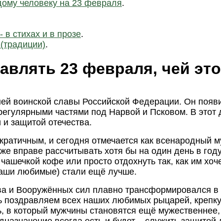
дому человеку на 23 февраля
.
 в стихах и в прозе
.
 (традиции)
.
авлять 23 февраля, чей эт
й воинской славы Российской Федерации. Он появил
регулярными частями под Нарвой и Псковом. В этот д
 и защитой отечества.
атичным, и сегодня отмечается как всенародный му
е вправе рассчитывать хотя бы на один день в году,
 чашечкой кофе или просто отдохнуть так, как им хо
(наши любимые) стали ещё лучше.
ва и Вооружённых сил плавно трансформировался в 
ь поздравляем всех наших любимых рыцарей, крепк
ь, в который мужчины становятся ещё мужественнее
дназначение всегда есть и будет – служить защитой 