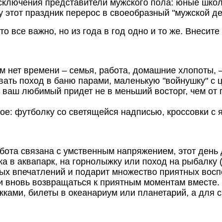
исключения представители мужского пола: юные шко
у этот праздник перерос в своеобразный "мужской д
 все важно, но из года в год одно и то же. Внесите
 нет времени – семья, работа, домашние хлопоты, –
вать поход в баню парами, маленькую "войнушку" с 
 ваш любимый придет не в меньший восторг, чем от
е: футболку со светящейся надписью, кроссовки с 
ота связана с умственным напряжением, этот день д
дка в аквапарк, на горнолыжку или поход на рыбалку 
вых впечатлений и подарит множество приятных восп
и вновь возвращаться к приятным моментам вместе.
ами, билеты в океанариум или планетарий, а для с