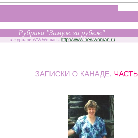
.
. .
Рубрика "Замуж за рубеж"
в журнале WWWoman -
http://www.newwoman.ru
ЗАПИСКИ О КАНАДЕ.
ЧАСТЬ 