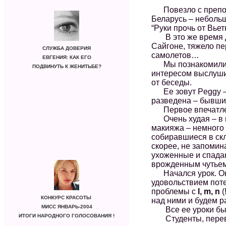
Повезло с преподав
Беларусь – небольш
“Руки прочь от Вье
В это же время де
Сайгоне, тяжело пе
СЛУЖБА ДОВЕРИЯ
самолетов…
ЕВГЕНИЯ: КАК ЕГО
Мы познакомились 
ПОДВИНУТЬ К ЖЕНИТЬБЕ?
интересом выслуши
от беседы.
Ее зовут Peggy – а
разведена – бывший
Первое впечатлени
Очень худая – в п
макияжа – немного 
собиравшиеся в скл
скорее, не запоми
ухоженные и спадаю
врожденным чутье
Начался урок. Она
удовольствием поте
проблемы с
l, m, n
(
КОНКУРС КРАСОТЫ
над ними и будем 
МИСС ЯНВАРЬ-2004
Все ее уроки был
ИТОГИ НАРОДНОГО ГОЛОСОВАНИЯ !
Студенты, перевед