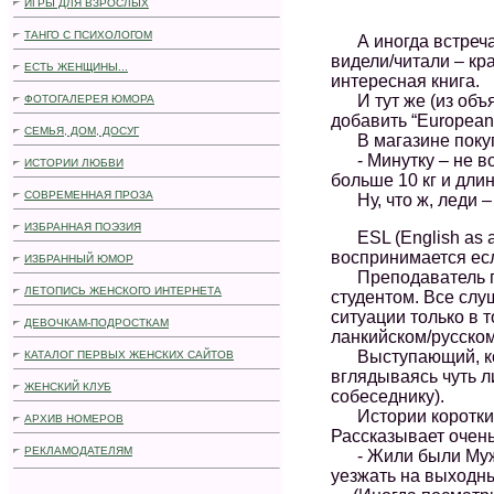
ИГРЫ ДЛЯ ВЗРОСЛЫХ
.
ТАНГО С ПСИХОЛОГОМ
А иногда встречаеш
видели/читали – кр
ЕСТЬ ЖЕНЩИНЫ...
интересная книга.
И тут же (из объяв
ФОТОГАЛЕРЕЯ ЮМОРА
добавить “European 
СЕМЬЯ, ДОМ, ДОСУГ
В магазине поку
- Минутку – не во
ИСТОРИИ ЛЮБВИ
больше 10 кг и длин
СОВРЕМЕННАЯ ПРОЗА
Ну, что ж, леди – т
ИЗБРАННАЯ ПОЭЗИЯ
ESL (English as a
воспринимается ес
ИЗБРАННЫЙ ЮМОР
Преподаватель пре
ЛЕТОПИСЬ ЖЕНСКОГО ИНТЕРНЕТА
студентом. Все слу
ситуации только в 
ДЕВОЧКАМ-ПОДРОСТКАМ
ланкийском/русском
Выступающий, коне
КАТАЛОГ ПЕРВЫХ ЖЕНСКИХ САЙТОВ
вглядываясь чуть л
ЖЕНСКИЙ КЛУБ
собеседнику).
Истории коротки –
АРХИВ НОМЕРОВ
Рассказывает очень
РЕКЛАМОДАТЕЛЯМ
- Жили были Муж и
уезжать на выходны