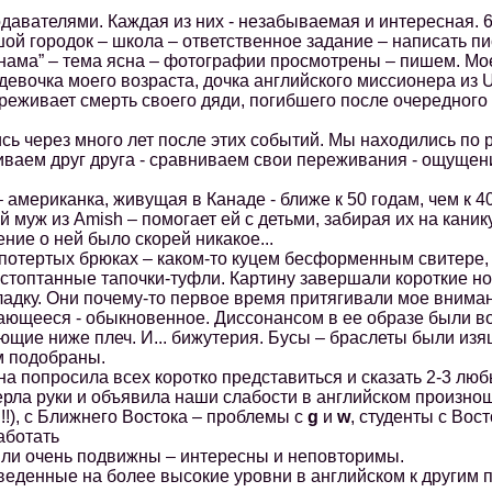
ателями. Каждая из них - незабываемая и интересная. 67 и
ой городок – школа – ответственное задание – написать п
тнама” – тема ясна – фотографии просмотрены – пишем. Мое
вочка моего возраста, дочка английского миссионера из U
реживает смерть своего дяди, погибшего после очередного
через много лет после этих событий. Мы находились по ра
ваем друг друга - сравниваем свои переживания - ощущен
мериканка, живущая в Канаде - ближе к 50 годам, чем к 40
 муж из Amish – помогает ей с детьми, забирая их на кани
е о ней было скорей никакое...
отертых брюках – каком-то куцем бесформенным свитере, 
стоптанные тапочки-туфли. Картину завершали короткие но
адку. Они почему-то первое время притягивали мое вниман
нающееся - обыкновенное. Диссонансом в ее образе были в
щие ниже плеч. И... бижутерия. Бусы – браслеты были изящ
м подобраны.
 попросила всех коротко представиться и сказать 2-3 люб
рла руки и объявила наши слабости в английском произно
!!!), c Ближнего Востока – проблемы c
g
и
w
, cтуденты с Вос
работать
и очень подвижны – интересны и неповторимы.
енные на более высокие уровни в английском к другим п