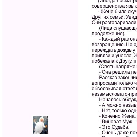
(Иногда посматрив
совершенства язык 
- Жене было скучн
Друг их семьи. Увид
Они разговаривали 
(Лица слушающих н
продолжение).
- Каждый раз она 
возвращению. Но о
переждать дождь у 
привязи и унесло. 
побежала к Другу, п
(Опять напряженна
- Она решила пере
Рассказ закончился
вопросами только ч
обволакивая ответ 
незамысловато-прим
Началось обсужден
- А можно называ
- Нет, только одно
- Конечно Жена. Ж
- Виноват Муж – эт
- Это Судьба.
- Очень даже пох