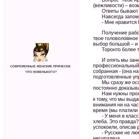
(вежливости) – воз
Ответы бывают раз
Навсегда запомнил
- Мне нравится Ка
Получение работы 
твое головоломное 
выбор большой – и 
Торонто более тер
И опять мы занима
профессиональный 
СОВРЕМЕННЫЕ ЖЕНСКИЕ ПРИЧЕСКИ.
собранная - (она н
ЧТО НОВЕНЬКОГО?
подготовленные упр
Мы сразу же осозн
постоянно доказыва
Нам нужны простые
к тому, что мы выд
внимания ни на час
время (мы платили 
- У меня в классе 
хлеба. Это правда?
успокоили, описав 
- Русские не любят
несуразица.