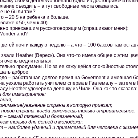
кажу своим детям Wonderland (одна из достопримечательно
ание съездить – а тут свободные места оказались.
е не были там?
 – 20 $ на ребенка и больше.
иже к 50, чем к 40).
но приехавшим русскоговорящим (спрашивают меня):
Wonderland?
етей почти каждую неделю – а что – 100 баксов там остави
али Heather (Вереск). Она что-то имела общее с этим цве
ся очень медлительная.
ьно продуманы. Но за ее кажущейся спокойностью стояла
шать доброе.
 – работавшая долгое время на Goverment и имевшая бо
на уехала работать учителем сперва в Гватемалу – затем в 
ду Heather удочерила девочку из Чили. Она как-то сказала
и для иммигрантов:
ация;
имание/уважение страны в которую приехал;
овой страны, когда замечаешь только отрицательное.
– самый тяжелый и болезненный;
м только для детей и молодежи;
 наиболее удачный и приемлемый для человека с жизнен
ится Канада?” задается часто с разными оттенками – люб