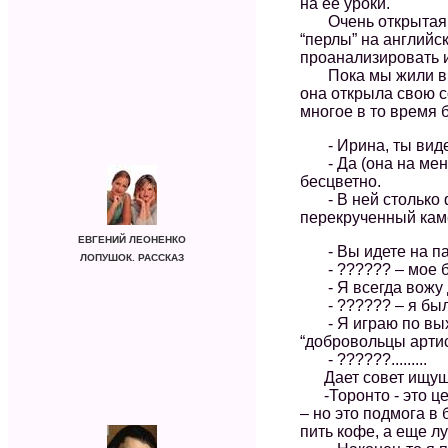
на ее уроки.
Очень открытая – 
“перлы” на английс
проанализировать 
Пока мы жили в То
она открыла свою с
многое в то время 
- Ирина, ты видел
- Да (она на меня 
бесцветно.
- В ней столько фа
перекрученный каме
ЕВГЕНИЙ ЛЕОНЕНКО
- Вы идете на пар
ЛОПУШОК. РАССКАЗ
- ?????? – мое б
- Я всегда вожу де
- ?????? – я была
- Я играю по выхо
“добровольцы артис
- ??????.........
Дает совет ищущ
-Торонто - это це
– но это подмога в 
пить кофе, а еще лу