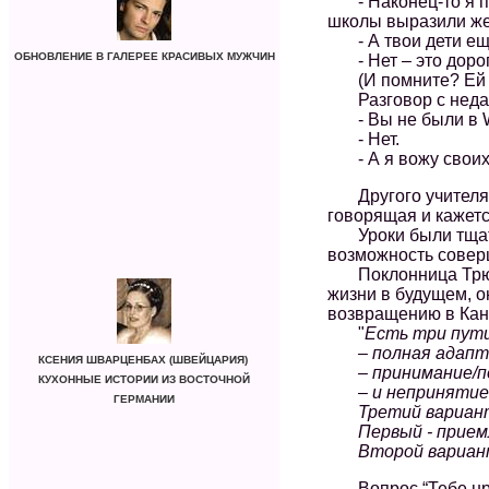
- Наконец-то я по
школы выразили жел
- А твои дети ещ
ОБНОВЛЕНИЕ В ГАЛЕРЕЕ КРАСИВЫХ МУЖЧИН
- Нет – это дорого
(И помните? Ей бл
Разговор с недав
- Вы не были в 
- Нет.
- А я вожу своих д
Другого учителя зв
говорящая и кажет
Уроки были тщател
возможность совер
Поклонница Трюдо
жизни в будущем, о
возвращению в Кана
"
Есть три пут
– полная адапт
КСЕНИЯ ШВАРЦЕНБАХ (ШВЕЙЦАРИЯ)
– принимание/пон
КУХОННЫЕ ИСТОРИИ ИЗ ВОСТОЧНОЙ
– и непринятие н
ГЕРМАНИИ
Третий вариант 
Первый - приемле
Второй вариант –
Вопрос “Тебе нрав