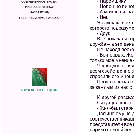
- Паромщик?
СОВРЕМЕННАЯ ПРОЗА.
- Нет он не винова
ИРИНА ШЕСТОПАЛ
- А можно назвать
(НОРВЕГИЯ)
- Нет.
НЕВЕРНЫЙ МУЖ. РАССКАЗ
Я слушаю всех с в
которого подразуме
- Друг.
Все покачали отриц
дружба – а это день
Не находя веского
- Во-первых: Жена 
только мое мнение 
Я победно оглядел
всем свойственно з
спросили его мнения
Прошло немало вре
за каждым из нас ст
ГОРОСКОП НА НЕДЕЛЮ
И другой рассказ.
Ситуация повторяе
- Жил-был старик. И
Дальше ему не дал
соотечественниками
представители все 
царило полнейшее 