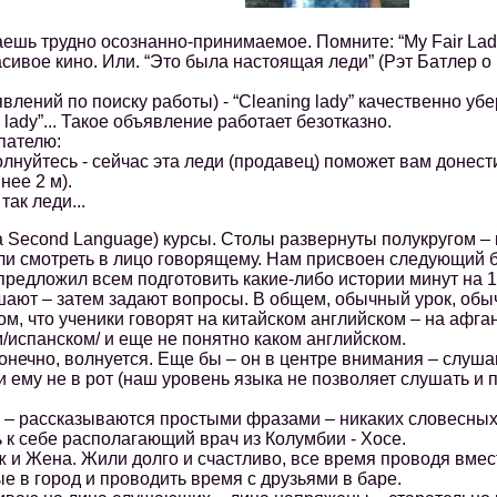
ь трудно осознанно-принимаемое. Помните: “My Fair Lady”
асивое кино. Или. “Это была настоящая леди” (Рэт Батлер о
лений по поиску работы) - “Cleaning lady” качественно убе
lady”... Такое объявление работает безотказно.
пателю:
лнуйтесь - сейчас эта леди (продавец) поможет вам донес
нее 2 м).
ак леди...
 Second Language) курсы. Столы развернуты полукругом – 
ли смотреть в лицо говорящему. Нам присвоен следующий 
дложил всем подготовить какие-либо истории минут на 10
шают – затем задают вопросы. В общем, обычный урок, об
том, что ученики говорят на китайском английском – на афга
/испанском/ и еще не понятно каком английском.
чно, волнуется. Еще бы – он в центре внимания – слушаю
и ему не в рот (наш уровень языка не позволяет слушать и 
 рассказываются простыми фразами – никаких словесных 
 к себе располагающий врач из Колумбии - Хосе.
 Жена. Жили долго и счастливо, все время проводя вмес
е в город и проводить время с друзьями в баре.