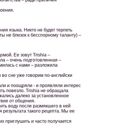
оения.
я языка. Никто не будет терпеть
ы не близок к бесспорному таланту) –
ой. Ее зовут Trishia –
ла – очень подготовленная –
омилась с нами – разложила
во сне уже говорим по-английски
и и поощряли - и проявляли интерес
ть повезло. Trishia не обращала
жались далеко за установленное
твие от общения.
пить воду после размякшего в ней
я результата такого рецепта. Мы ее
х приглушить и часто получается