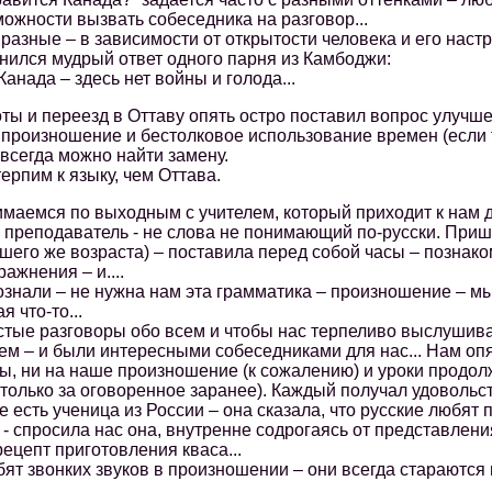
можности вызвать собеседника на разговор...
ные – в зависимости от открытости человека и его настр
ся мудрый ответ одного парня из Камбоджи:
нада – здесь нет войны и голода...
и переезд в Оттаву опять остро поставил вопрос улучшени
произношение и бестолковое использование времен (если т
всегда можно найти замену.
пим к языку, чем Оттава.
емся по выходным с учителем, который приходит к нам дом
преподаватель - не слова не понимающий по-русски. Приш
ашего же возраста) – поставила перед собой часы – познак
ажнения – и....
али – не нужна нам эта грамматика – произношение – мы 
я что-то...
 разговоры обо всем и чтобы нас терпеливо выслушивал
аем – и были интересными собеседниками для нас... Нам опя
ы, ни на наше произношение (к сожалению) и уроки продол
только за оговоренное заранее). Каждый получал удовольс
есть ученица из России – она сказала, что русские любят 
 - спросила нас она, внутренне содрогаясь от представлени
рецепт приготовления кваса...
 звонких звуков в произношении – они всегда стараются и