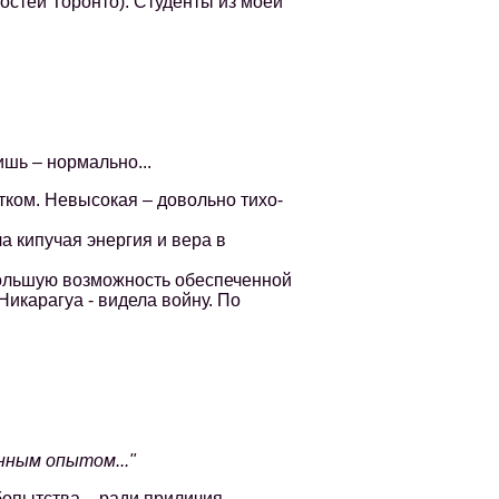
стей Торонто). Студенты из моей
шь – нормально...
тком. Невысокая – довольно тихо-
 кипучая энергия и вера в
льшую возможность обеспеченной
Никарагуа - видела войну. По
:
ным опытом..."
опытства – ради приличия