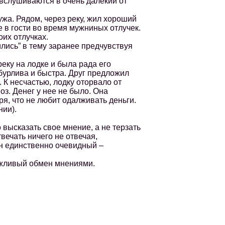
слушиваются в очень далекий от
а. Рядом, через реку, жил хороший
бе в гости во время мужниных отлучек.
оих отлучках.
ись” в тему заранее предчувствуя
ку на лодке и была рада его
бурлива и быстра. Друг предложил
 К несчастью, лодку оторвало от
оз. Денег у нее не было. Она
оря, что не любит одалживать деньги.
ии).
высказать свое мнение, а не терзать
вечать ничего не отвечая,
он единственно очевидный –
.
ежливый обмен мнениями.