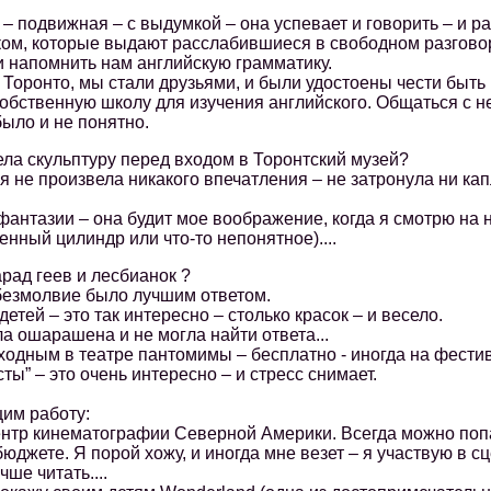
подвижная – с выдумкой – она успевает и говорить – и ра
ком, которые выдают расслабившиеся в свободном разговоре
и напомнить нам английскую грамматику.
ронто, мы стали друзьями, и были удостоены чести быть
обственную школу для изучения английского. Общаться с н
было и не понятно.
а скульптуру перед входом в Торонтский музей?
не произвела никакого впечатления – не затронула ни кап
нтазии – она будит мое воображение, когда я смотрю на не
нный цилиндр или что-то непонятное)....
ад геев и лесбианок ?
езмолвие было лучшим ответом.
тей – это так интересно – столько красок – и весело.
 ошарашена и не могла найти ответа...
дным в театре пантомимы – бесплатно - иногда на фестив
ты” – это очень интересно – и стресс снимает.
им работу:
нтр кинематографии Северной Америки. Всегда можно попас
бюджете. Я порой хожу, и иногда мне везет – я участвую в сц
чше читать....