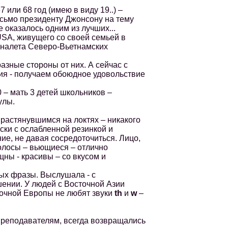
ли 68 год (имею в виду 19..) –
исьмо президенту Джонсону на тему
 оказалось одним из лучших...
SA, живущего со своей семьей в
 налета Северо-Вьетнамских
зные стороны от них. А сейчас с
ия - получаем обоюдное удовольствие
 – мать 3 детей школьников –
кулы.
растянувшимся на локтях – никакого
ски с ослабленной резинкой и
ие, не давая сосредоточиться. Лицо,
олосы – вьющиеся – отлично
ны - красивы – cо вкусом и
ых фразы. Выслушала - с
шении. У людей с Восточной Азии
точной Европы не любят звуки
th
и
w
–
реподавателям, всегда возвращались