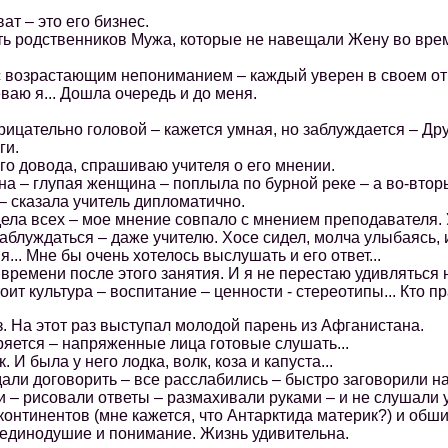
т – это его бизнес.
 родственников Мужа, которые не навещали Жену во вре
озрастающим непониманием – каждый уверен в своем ответ
ваю я... Дошла очередь и до меня.
ательно головой – кажется умная, но заблуждается – Друг 
ги.
 довода, спрашиваю учителя о его мнении.
– глупая женщина – поплыла по бурной реке – а во-вторых:
– сказала учитель дипломатично.
а всех – мое мнение совпало с мнением преподавателя.
аблуждаться – даже учителю. Хосе сидел, молча улыбаясь, 
... Мне бы очень хотелось выслушать и его ответ...
мени после этого занятия. И я не перестаю удивляться н
оит культура – воспитание – ценности - стереотипы... Кто п
 На этот раз выступал молодой парень из Афганистана.
тся – напряженные лица готовые слушать...
 была у него лодка, волк, коза и капуста...
и договорить – все расслабились – быстро заговорили на
 – рисовали ответы – размахивали руками – и не слушали у
континентов (мне кажется, что Антарктида материк?) и обш
единодушие и понимание. Жизнь удивительна.