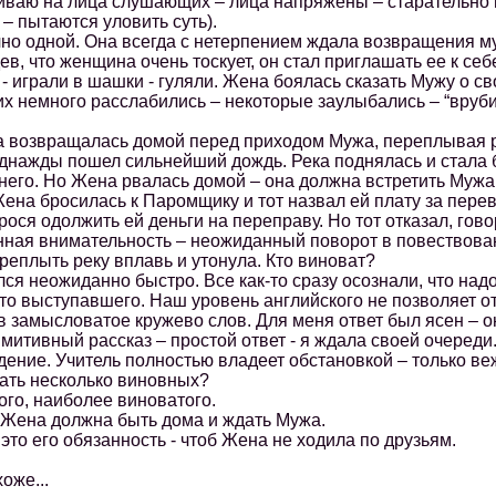
аю на лица слушающих – лица напряжены – старательно в
– пытаются уловить суть).
о одной. Она всегда с нетерпением ждала возвращения муж
ев, что женщина очень тоскует, он стал приглашать ее к се
- играли в шашки - гуляли. Жена боялась сказать Мужу о св
емного расслабились – некоторые заулыбались – “врубил
возвращалась домой перед приходом Мужа, переплывая ре
днажды пошел сильнейший дождь. Река поднялась и стала 
него. Но Жена рвалась домой – она должна встретить Мужа.
Жена бросилась к Паромщику и тот назвал ей плату за перев
рося одолжить ей деньги на переправу. Но тот отказал, гов
я внимательность – неожиданный поворот в повествован
плыть реку вплавь и утонула. Кто виноват?
 неожиданно быстро. Все как-то сразу осознали, что надо 
то выступавшего. Наш уровень английского не позволяет от
в замысловатое кружево слов. Для меня ответ был ясен – 
итивный рассказ – простой ответ - я ждала своей очереди
ие. Учитель полностью владеет обстановкой – только в
ть несколько виновных?
го, наиболее виноватого.
ена должна быть дома и ждать Мужа.
о его обязанность - чтоб Жена не ходила по друзьям.
оже...