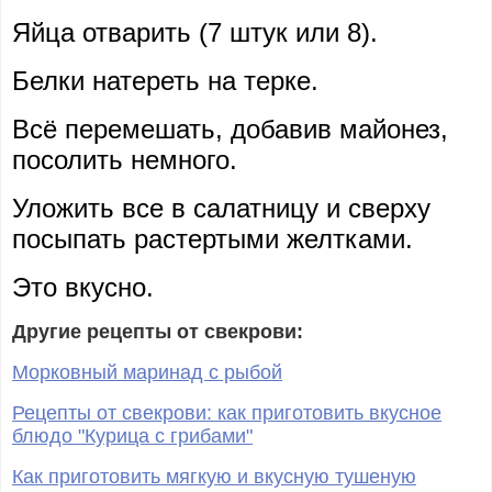
Яйца отварить (7 штук или 8).
Белки натереть на терке.
Всё перемешать, добавив майонез,
посолить немного.
Уложить все в салатницу и сверху
посыпать растертыми желтками.
Это вкусно.
Другие рецепты от свекрови:
Морковный маринад с рыбой
Рецепты от свекрови: как приготовить вкусное
блюдо "Курица с грибами"
Как приготовить мягкую и вкусную тушеную