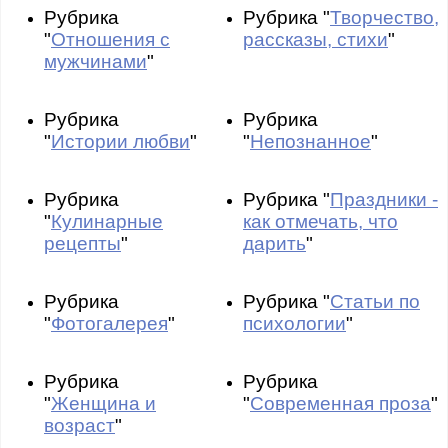
Рубрика
Рубрика "
Творчество,
"
Отношения с
рассказы, стихи
"
мужчинами
"
Рубрика
Рубрика
"
Истории любви
"
"
Непознанное
"
Рубрика
Рубрика "
Праздники -
"
Кулинарные
как отмечать, что
рецепты
"
дарить
"
Рубрика
Рубрика "
Статьи по
"
Фотогалерея
"
психологии
"
Рубрика
Рубрика
"
Женщина и
"
Современная проза
"
возраст
"