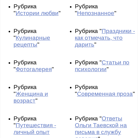
Рубрика
Рубрика
"
Истории любви
"
"
Непознанное
"
Рубрика
Рубрика "
Праздники -
"
Кулинарные
как отмечать, что
рецепты
"
дарить
"
Рубрика
Рубрика "
Статьи по
"
Фотогалерея
"
психологии
"
Рубрика
Рубрика
"
Женщина и
"
Современная проза
"
возраст
"
Рубрика
Рубрика "
Ответы
"
Путешествия -
Ольги Таевской на
личный опыт
письма в службу