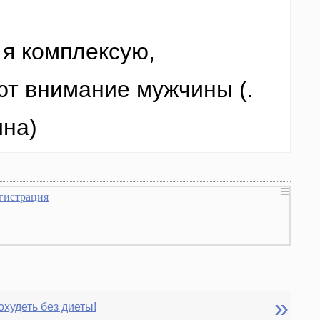
 я комплексую,
ют внимание мужчины (.
ина)
гистрация
»
охудеть без диеты!