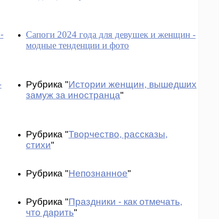
-
Сапоги 2024 года для девушек и женщин -
модные тенденции и фото
-
Рубрика "
Истории женщин, вышедших
замуж за иностранца
"
Рубрика "
Творчество, рассказы,
стихи
"
Рубрика "
Непознанное
"
Рубрика "
Праздники - как отмечать,
что дарить
"