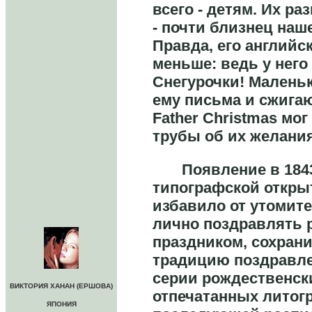
всего - детям. Их ра
- почти близнец наш
Правда, его английс
меньше: ведь у нег
Снегурочки! Малень
ему письма и сжигаю
Father Christmas мо
трубы об их желани
Появление в 1843 
типографской откры
избавило от утомит
лично поздравлять 
праздником, сохрани
традицию поздравле
серии рождественск
ВИКТОРИЯ ХАНАН (ЕРШОВА)
отпечатанных литог
ЯПОНИЯ