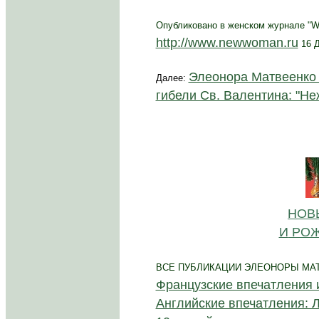
Опубликовано в женском журнале "
http://www.newwoman.ru
16 
Элеонора Матвеенко (
Далее:
гибели Св. Валентина: "Неж
Н
ОВ
И
РОЖ
ВСЕ ПУБЛИКАЦИИ ЭЛЕОНОРЫ МА
Французские впечатления 
Английские впечатления: Л