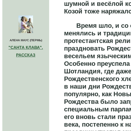
шумной и весёлой к
Козой тоже наряжал
Время шло, и со с
менялись и традици
протестантская рели
АЛЕНА МАУС (ПЕРМЬ)
праздновать Рождес
"САНТА КЛАВА".
весельем языческим
РАССКАЗ
Особенно преуспела 
Шотландия, где даже
Рождественского хл
в наши дни Рождест
популярно, как Новы
Рождества было зап
специальным парлам
его вновь стали пра
века, постепенно к н