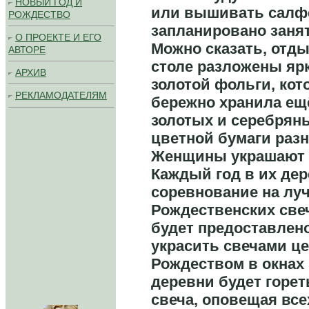
НОВЫЙ ГОД И
или вышивать салфе
РОЖДЕСТВО
запланировано занят
О ПРОЕКТЕ И ЕГО
Можно сказать, отдых
АВТОРЕ
столе разложены яр
АРХИВ
золотой фольги, ко
РЕКЛАМОДАТЕЛЯМ
бережно хранила ещё
золотых и серебряны
цветной бумаги разн
Женщины украшают с
Каждый год в их де
соревнование на лу
Рождественских све
будет предоставлено
украсить свечами це
Рождеством в окнах 
деревни будет горет
свеча, оповещая все