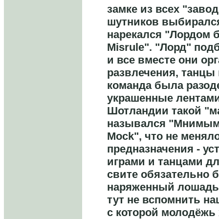
замке из всех "заво
шутников выбиралс
нарекался "Лордом б
Misrule". "Лорд" под
и все вместе они о
развлечения, танцы 
команда была разод
украшенные лентами
Шотландии такой "м
назывался "Мнимым 
Mock", что не меняло
предназначения - ус
играми и танцами дл
свите обязательно 
наряженный лошадью 
тут не вспомнить на
с которой молодёжь 