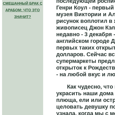
последующей роспи
СМЕШАННЫЙ БРАК С
Генри Коул - первый
АРАБОМ: ЧТО ЭТО
музея Виктории и Ал
ЗНАЧИТ?
рисунок воплотил в
живописец Джон Кэл
недавно - 3 декабря 
английском городе Д
первых таких открыт
долларов. Сейчас вс
супермаркеты предл
открыток к Рождеств
- на любой вкус и л
Как чудесно, что 
украсить наши дома
плюща, ели или ост
целовать девушку п
узнала, когда мы с