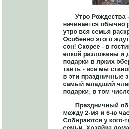
Утро Рождества - 2
начинается обычно р
утро вся семья раск
Особенно этого ждут
сон! Скорее - в гост
елкой разложены и 
подарки в ярких обер
таить - все мы стан
в эти праздничные з
самый младший член
подарки, в том числ
Праздничный обед
между 2-мя и 6-ю ча
Собираются у кого-т
семьи. Хозяйка дом