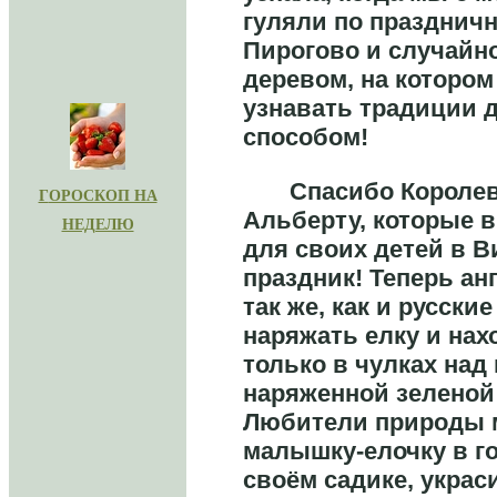
гуляли по празднич
Пирогово и случайн
деревом, на котором
узнавать традиции 
способом!
Спасибо Королеве
Г
ОРОСКОП НА
Альберту, которые 
НЕДЕЛЮ
для своих детей в В
праздник! Теперь анг
так же, как и русские
наряжать елку и нах
только в чулках над
наряженной зеленой
Любители природы м
малышку-елочку в го
своём садике, украси