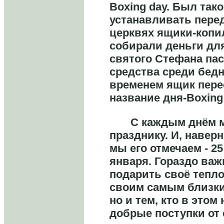
Boxing day. Был так
устанавливать пере
церквях ящики-копил
собирали деньги для
святого Стефана па
средства среди бед
временем ящик пере
название дня-Boxing
С каждым днём мы
празднику. И, наверн
мы его отмечаем - 25
января. Гораздо важн
подарить своё тепло
своим самым близк
но и тем, кто в этом
добрые поступки от 