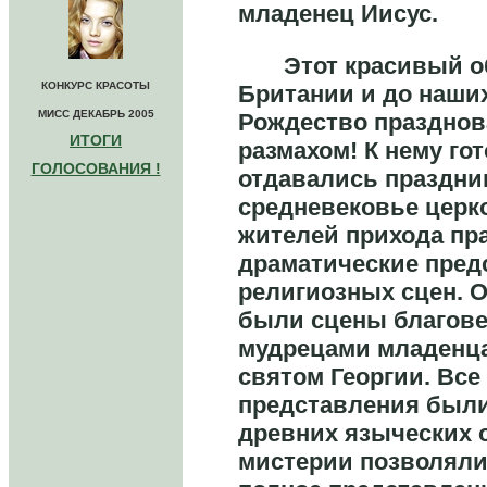
младенец Иисус.
Этот красивый об
КОНКУРС КРАСОТЫ
Британии и до наших
МИСС ДЕКАБРЬ 2005
Рождество празднов
ИТОГИ
размахом! К нему го
ГОЛОСОВАНИЯ !
отдавались праздник
средневековье церк
жителей прихода пр
драматические пред
религиозных сцен. 
были сцены благов
мудрецами младенца
святом Георгии. Все
представления были 
древних языческих о
мистерии позволяли