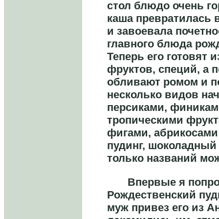
стол блюдо очень г
каша превратилась в
и завоевала почетно
главного блюда рожд
Теперь его готовят 
фруктов, специй, а 
обливают ромом и п
несколько видов нач
персиками, финиками
тропическими фрукт
фигами, абрикосами
пудинг, шоколадный 
только названий мо
Впервые я попро
Рождественский пуди
муж привез его из А