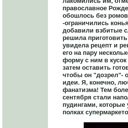
лакомились им, отм
православное Рожде
обошлось без ромов
-ограничились конь
добавили взбитые сл
решила приготовить 
увидела рецепт и р
его на пару нескольк
форму с ним в кусок
затем оставить гото
чтобы он "дозрел"- о
идеи. Я, конечно, лю
фанатизма! Тем боле
сентября стали нап
пудингами, которые 
полках супермаркет