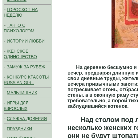
ГОРОСКОП НА
НЕДЕЛЮ
ТАНГО С
ПСИХОЛОГОМ
ИСТОРИИ ЛЮБВИ
ЖЕНСКОЕ
ОДИНОЧЕСТВО
ЗАМУЖ ЗА РУБЕЖ
На деревню бесшумно и б
вечер, предваряя длинную 
КОНКУРС КРАСОТЫ
свои дневные труды, жител
RUSSIAN GIRL
вечера привычными занятия
потрескивает огонь, отбра
МАЛЬЧИШНИК
стены, а в оконную раму сту
требовательно, а порой тих
ИГРЫ ДЛЯ
заблудившийся котенок.
ВЗРОСЛЫХ
Над столом под л
СЛУЖБА ДОВЕРИЯ
несколько женских г
ПРАЗДНИКИ
они не будут штопат