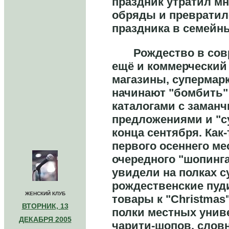
праздник утратил мн
обряды и превратил
праздника в семейн
Рождество в совре
ещё и коммерческий
магазины, супермар
начинают "бомбить"
каталогами с заман
предложениями и "су
конца сентября. Как
первого осеннего ме
очередного "шопинг
увидели на полках с
рождественские пуд
ЖЕНСКИЙ КЛУБ
товары к "Christmas
ВТОРНИК, 13
полки местных униве
ДЕКАБРЯ 2005
чарити-шопов, словн