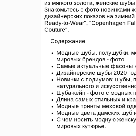
из мягкого золота, женские шубы
Знакомьтесь с фото новинками ж
дизайнерских показов на зимний се
Ready-to-Wear", "Copenhagen Fall 
Couture".
Содержание
Модные шубы, полушубки, ме
мировых брендов - фото.
Самые актуальные фасоны н
Дизайнерские шубы 2020 года
Новинки с подиумов: шубы, 
натурального и искусственн
Шуба-кейп - фото с модных п
Длина самых стильных и кра
Модные принты меховой оде
Модные цвета дамских шуб 
С чем носить модную женску
мировых кутюрье.