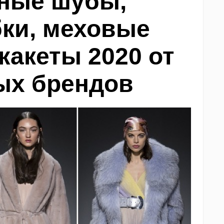
дные шубы,
ки, меховые
жакеты 2020 от
ых брендов