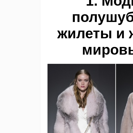
1. Мо
полушуб
жилеты и 
миров