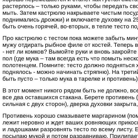
растерлось – только руками, чтобы передать св
мыть. Затем кастрюлю накрываете чистым посуд
поднимались дрожжи) и включаете духовку на 250
быть очень горячей, во-вторых, в тепле тесто п
Про кастрюлю с тестом пока можете забыть мину
мужу отдирать рыбное филе от костей. Теперь 
- нет ли комков? Вымойте руки и вновь закройте
пол (где мука – там всегда есть что помыть нес
полотенцем. Помните: тесто должно подняться 
поднялось - можно начинать стряпню). На третий
быть пусто – только мука в тарелке и противень)
В этот момент никого рядом быть не должно, все
все два оставшихся стакана. Берете противень 
сильная с двух сторон), дверка духовки закрыта,
Противень хорошо смазываете маргарином (помн
лежит неровно и ждет ваших ровняющих прикосн
и ладошками разровнять тесто по всему листу. Е
посыпаю мукой и потом разравниваю. Прилипает 