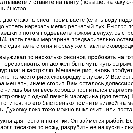
лтываете и ставите на плиту (повыше, на какую-
нь быстро.
ва стакана риса, промываете (слить воду надо 7
до успеть нарезать мелко репчатый лук. Быстро п
раешки и потом поддеваете ножом шелуху, быстр
(1/4 часть пачки маргарина предварительно оставь
 его сдвигаете с огня и сразу же ставите сковород
выуживая по несколько рисинок, пробовать на го
 переваривать, он должен быть чуть-чуть сырым, 
ршлаг и кастрюлю. Мешаете рис, вновь пробуете, 
ите на место риса сковородку с луком. У Вас ес
ра мешать, иначе сгорит. Вам осталось допассир
го - лишь бы он весь хорошо пропитался маргари
кастрюльку с одной пачкой маргарина (для теста)
астопится, но его быстренько помните вилкой на м
ть. Духовку пока тоже можно выключить или пост
ты для теста и начинки. Он займется рыбой. Ес
даряя тесаком по ножу, разрубить ее на куски - 