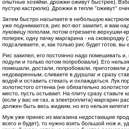
опытные хозяйки, дрожжи оживут быстрее). Взба
пустую кастрюлю). Дрожжи в тепле "оживут" оче
Затем быстро насыпаете в небольшую кастрюлю д
уже поднимаются, рис вот-вот закипит, и вам на
луковицу пополам, потом отрезаете верхушки-к
поперек, одну пачку маргарина - на сковородку 
подсаливаете, и, как только рис будет готов, вы
Рис закипел, его постоянно надо помешивать и, 
подули и только потом попробовали). Его нельзя
помешали, достали, попробовали, приготовили ду
недоваренным, сливаете в дуршлаг и сразу став
водой и оставить стекать и охлаждаться. Лук по
золотистого оттенка (не обязательно золотисто
место, пусть остывает. На плиту сразу ставьте 
(если у вас не газ, а электроплита) маргарин р
должен быть весь жидким, но его нельзя кипяти
Муж уже принес из магазина недостающие продук
всего и будет), то нужно взять большой нож и, у