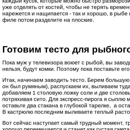
каждый кусок, которые можно быстро разморозит
уже отделять от костей, чтобы не терять времен
нарежется и нащипается - так и хорошо, в рыбе 
филе потом разделите на плоские.
Готовим тесто для рыбног
Пока муж у телевизора воюет с рыбой, вы завод
нельзя, будут комки. Поэтому пока поставьте ег
Итак, начинаем заводить тесто. Берем большую к
он был румяным), распускаем их, выливаем туд
добавляем 1 столовую ложку соли и две столов
потряхивая сито. Для экспресс-пирога я сыплю 
оставьте два стакана в глубокой тарелке, а ост
В кастрюлю последним выливаете теплый раст
Вот сейчас наступает самый трудный момент, тр
хорошо перемешается и станет как густая смета