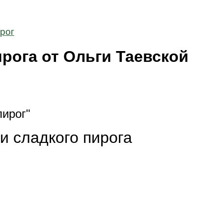
рог
ирога от Ольги Таевской
пирог"
и сладкого пирога