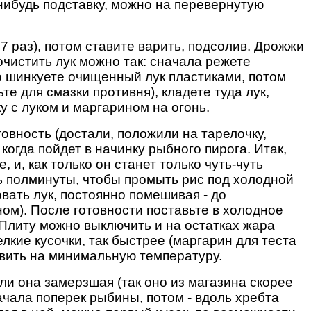
нибудь подставку, можно на перевернутую
 раз), потом ставите варить, подсолив. Дрожжи
очистить лук можно так: сначала режете
о шинкуете очищенный лук пластиками, потом
те для смазки противня), кладете туда лук,
ку с луком и маргарином на огонь.
товность (достали, положили на тарелочку,
когда пойдет в начинку рыбного пирога. Итак,
и, как только он станет только чуть-чуть
ть полминуты, чтобы промыть рис под холодной
овать лук, постоянно помешивая - до
ном). После готовности поставьте в холодное
. Плиту можно выключить и на остатках жара
елкие кусочки, так быстрее (маргарин для теста
авить на минимальную температуру.
ли она замерзшая (так оно из магазина скорее
сначала поперек рыбины, потом - вдоль хребта