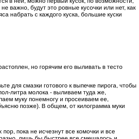
ся в ней, можно первый кусок, по возможности,
не важно, будут это ровные кусочки или нет, как
яса набрать с каждого куска, большие куски
растоплен, но горячим его выливать в тесто
ьте для смазки готового к выпечке пирога, чтобы
ол-литра молока - выливаем туда же,
паем муку понемногу и просеиваем ее,
бъясню позже). В общем, от килограмма муки
пор, пока не исчезнут все комочки и все
о разно, лишь бы быстрее все смешалось и