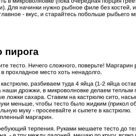
ь в микроволновке (пока очередная порция греет
и). Для начинки нужно рыбное филе без костей, и 
главное - вкус, и старайтесь побольше рыбьего м
о пирога
ите тесто. Ничего сложного, поверьте! Маргарин 
о в прохладное место хоть ненадолго.
астрюлю, разбиваем туда 4 яйца (1-2 яйца остав
а наши дрожжи, в микроволновке делаем теплым п
ые ложки сахара. Ставим на кастрюлю сито, насы
муки меньше, чтобы тесто было жидким (прикол о
альную муку - просеевайте и сыпете в кастрюлю.
опленный маргарин.
ебующий терпения. Руками мешаете тесто до тех 
на, - я тру между ладоней, мешаю по кругу, всяк