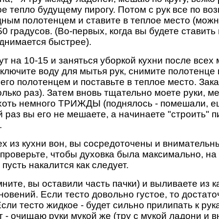
ое тепло будущему пирогу. Потом с рук все по во
ным полотенцем и ставите в теплое место (можно
 градусов. (Во-первых, когда вы будете ставить 
однимается быстрее).
т на 10-15 и заняться уборкой кухни после всех 
включите воду для мытья рук, снимите полотенце
 его полотенцем и поставьте в теплое место. Зак
колько раз). Затем вновь тщательно моете руки, 
хоть немного ТРИЖДЫ (поднялось - помешали, ещ
 раз вы его не мешаете, а начинаете "строить" п
.
х из кухни вон, вы сосредоточены и внимательны.
(проверьте, чтобы духовка была максимально, на
 пусть накалится как следует.
ите, вы оставили часть пачки) и выливаете из к
овений. Если тесто довольно густое, то достат
сли тесто жидкое - будет сильно прилипать к ру
- очищаю руки мукой же (тру с мукой ладони и в