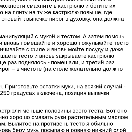
зможности смахните в кастрюлю и бегите их
 на плиту на ту же кастрюлю повыше, где
готовый к выпечке пирог в духовку, она должна
манипуляций с мукой и тестом. А затем помочь
 и вновь помешайте и хорошо пожулькайте тесто
анчивайте с филе и вновь мойте посуду и даже
мешаете тесто и вновь закрываете кастрюлю
е раз поднялось - помешали, и третий раз
ирог – в чистоте (на столе желательно должно
 Приготовьте остатки муки, на всякий случай -
 250 градусах включена, позиция выпечки
астрюли меньше половины всего теста. Вот оно
очно хорошо смазать руки растительным маслом
кам. Вылитое на противень тесто я обильно
новь беру муку, посыпаю и ровняю нижний слой