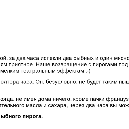
й, за два часа испекли два рыбных и один мясной
зьям приятное. Наше возвращение с пирогами по
мелким театральным эффектам :-)
олтора часа. Он, безусловно, не будет таким пы
огда, не имея дома ничего, кроме пачки француз
тительного масла и сахара, через два часа вы мо
рыбного пирога
.