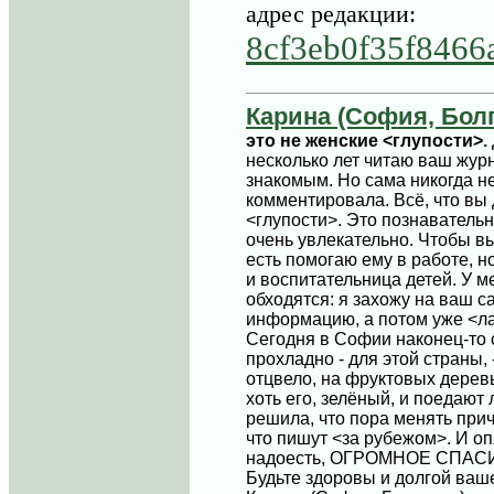
адрес редакции:
8cf3eb0f35f8466
Карина (София, Бол
это не женские <глупости>
.
несколько лет читаю ваш жур
знакомым. Но сама никогда не
комментировала. Всё, что вы 
<глупости>. Это познавательн
очень увлекательно. Чтобы вы
есть помогаю ему в работе, 
и воспитательница детей. У м
обходятся: я захожу на ваш с
информацию, а потом уже <ла
Сегодня в Софии наконец-то 
прохладно - для этой страны, 
отцвело, на фруктовых деревь
хоть его, зелёный, и поедают 
решила, что пора менять прич
что пишут <за рубежом>. И опя
надоесть, ОГРОМНОЕ СПАСИБО
Будьте здоровы и долгой ваш