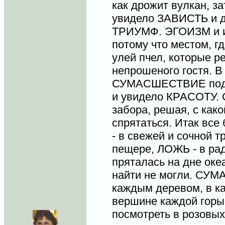
как дрожит вулкан,
увидело ЗАВИСТЬ и д
ТРИУМФ. ЭГОИЗМ и ис
потому что местом, г
улей пчел, которые р
непрошеного гостя. В
СУМАСШЕСТВИЕ подо
и увидело КРАСОТУ.
забора, решая, с как
спрятаться. Итак вс
- в свежей и сочной 
пещере, ЛОЖЬ - в раду
пряталась на дне оке
найти не могли. СУ
каждым деревом, в ка
вершине каждой горы 
посмотреть в розовых 