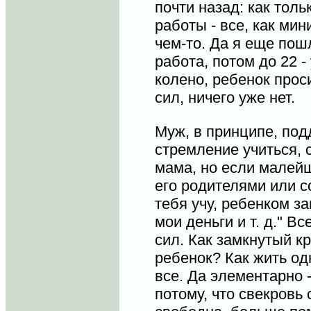
почти назад: как тол
работы - все, как ми
чем-то. Да я еще пошл
работа, потом до 22 -
колено, ребенок проси
сил, ничего уже нет.
Муж, в принципе, по
стремление учиться, 
мама, но если малейш
его родителями или со
тебя учу, ребенком з
мои деньги и т. д." В
сил. Как замкнутый к
ребенок? Как жить од
все. Да элементарно 
потому, что свекровь 