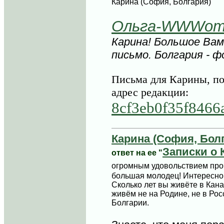
Карина (София, Болгария)
Ольга-WWWom
Карина! Большое Вам
письмо. Болгария - ф
Письма для Карины, по
адрес редакции:
8cf3eb0f35f8466
Карина (София, Бол
Записки о 
ответ на ее "
огромным удовольствием пр
большая молодец! Интересно,
Сколько лет вы живёте в Кан
живём не на Родине, не в Росс
Болгарии.