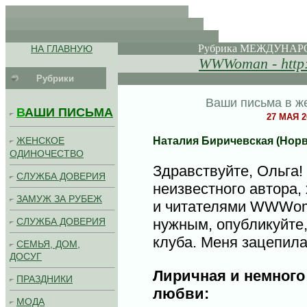
.
.
. .
Рубрика МЕЖДУНА
НА ГЛАВНУЮ
..................
WWWoman - http
Рубрики
.........................................
Ваши письма в ж
В
АШИ ПИСЬМА
27 МАЯ 2
Наталия Биричевская (Норв
ЖЕНСКОЕ
ОДИНОЧЕСТВО
Здравствуйте, Ольга!
СЛУЖБА ДОВЕРИЯ
неизвестного автора,
ЗАМУЖ ЗА РУБЕЖ
и читателями WWWom
СЛУЖБА ДОВЕРИЯ
нужным, опубликуйте,
клуба. Меня зацепила.
СЕМЬЯ, ДОМ,
ДОСУГ
Лиричная и немного 
ПРАЗДНИКИ
любви:
МОДА