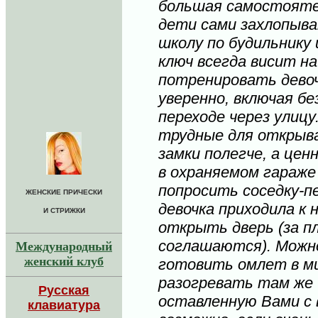
большая самостояте
дети сами захлопыва
школу по будильнику 
ключ всегда висит н
потренировать девоч
уверенно, включая б
переходе через улицу
трудные для открыва
замки полегче, а це
в охраняемом гараже 
попросить соседку-п
ЖЕНСКИЕ ПРИЧЕСКИ
девочка приходила к 
И СТРИЖКИ
открыть дверь (за п
соглашаются). Можн
Международный
женский клуб
готовить омлет в ми
разогревать там же
Р
усская
оставленную Вами с в
клавиатура