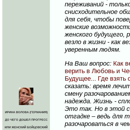
переживаний - только
снисходительное общ
для себя, чтобы пове
женские возможност
женского будущего, 
везло в жизни - как 
уверенным людям.
На Ваш вопрос:
Как 
верить в Любовь и Чес
Будущее... Где взять
сказать: время лечит
смену разочарование
надежда. Жизнь - сп
Это так. Но в этой 
ИРИНА ВОЛОВА (ГЕРМАНИЯ)
отгадке – ведь для 
ДО ЧЕГО ДОШЕЛ ПРОГРЕСС
разочароваться в чем
ИЛИ ЖЕНСКИЙ БОЙЦОВСКИЙ