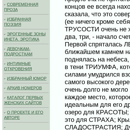
СОВРЕМЕННАЯ
концов ее всегда на
ПРОЗА
сказала, что это сов
ИЗБРАННАЯ
(ее ничего кроме себ
ПОЭЗИЯ
ТРУСОСТИ очень не хо
ЭРОГЕННЫЕ ЗОНЫ
два, три, - начало 
ИНЕТА. ЭРОТИКА
Первой спряталась Л
ДЕВОЧКАМ-
ближайшем камнем н
ПОДРОСТКАМ
поднялась на небеса
ИНТИМНЫЕ
в тени ТРИУМФА, ко
ОТКРОВЕНИЯ
силами умудрился вз
ИЗБРАННЫЙ ЮМОР
самого высокого де
АРХИВ НОМЕРОВ
очень долго не могло 
каждое место, которо
КАТАЛОГ ПЕРВЫХ
ЖЕНСКИХ САЙТОВ
идеальным для его др
озеро для КРАСОТЫ; 
О ПРОЕКТЕ И ЕГО
АВТОРЕ
это для СТРАХА; Крыл
СЛАДОСТРАСТИЯ; Дун