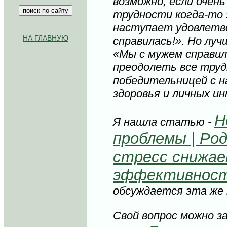
возможно, если очен
трудности когда-то 
наступает удовлетв
НА ГЛАВНУЮ
справилась!». Но луч
«Мы с мужем справил
преодолеть все тру
победительницей с 
здоровья и личных ин
Н
Я нашла статью -
проблемы | Ро
стресс снижа
эффективност
обсуждается эта же 
Свой вопрос можно 