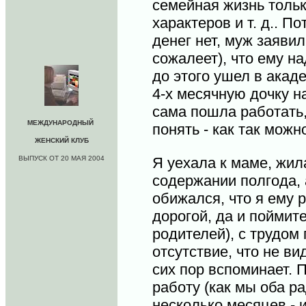
семейная жизнь тольк
характеров и т. д.. П
денег нет, муж заявил
сожалеет), что ему на
до этого ушел в акад
4-х месячную дочку н
сама пошла работать,
МЕЖДУНАРОДНЫЙ
понять - как так мож
ЖЕНСКИЙ КЛУБ
ВЫПУСК ОТ 20 МАЯ 2004
Я уехала к маме, жил
содержании полгода, 
обижался, что я ему 
дорогой, да и поймите
родителей), с трудом
отсутствие, что не ви
сих пор вспоминает. 
работу (как мы оба р
несколько месяцев - 