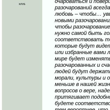
очароваться и повер
КЛУБ
разочарований всегда
любовь – чтобы… ув
новыми разочаровани
чтобы разочаровани
нужно самой быть г
соответствовать те
которые будут виде
или избранные вами л
мире будет изменять
разочарованных и сч
людей будут держат
морали, культуры и
меньше в нашей жизн
вопросов о вере, над
притягивает подобн
будете соответство
тем вероятнее, что