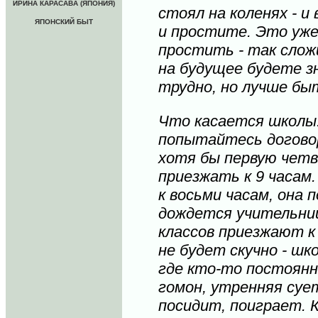
ИРИНА КАРАСАВА (ЯПОНИЯ)
стоял на коленях - и
ЯПОНСКИЙ БЫТ
и простите. Это уже
простить - так сло
на будущее будете зн
трудно, но лучше бы
Что касается школы
попытайтесь договор
хотя бы первую чет
приезжать к 9 часам
к восьми часам, она 
дождется учительниц
классов приезжают к
не будет скучно - шк
где кто-то постоянн
гомон, утренняя суе
посидит, поиграет. К