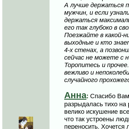
А лучше держаться 
мужчин, и если узнали
держаться максималь
его так глубоко в св
Поезжайте в какой-н
выходные и кто знает
4-х стенах, а позвон
сейчас не можете с 
Торопитесь и прочее.
вежливо и непоколеб
случайного прохожего
Анна
:
Спасибо Вам
разрыдалась тихо на 
велико искушение все
что так устроены лю
переносить. Хочется л