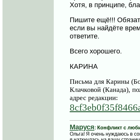
Хотя, в принципе, бла
Пишите ещё!!! Обязат
если вы найдёте врем
ответите.
Всего хорошего.
КАРИНА
Письма для Карины (Б
Клачковой (Канада), п
адрес редакции:
8cf3eb0f35f8466
Маруся
: Конфликт с лю
Ольга! Я очень нуждаюсь в с
я наткнулась на вашу страниц