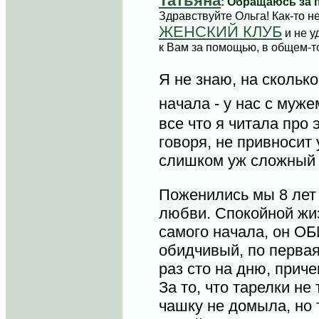
Татьяна
: Обращаюсь за 
Здравствуйте Ольга! Как-то н
ЖЕНСКИЙ КЛУБ
и не у
к Вам за помощью, в общем-т
Я не знаю, на сколько
начала - у нас с муж
все что я читала про 
говоря, не привносит
слишком уж сложный
Поженились мы 8 лет 
любви. Спокойной жиз
самого начала, он 
обидчивый, по перва
раз сто на дню, приче
За то, что тарелки не
чашку не домыла, но 