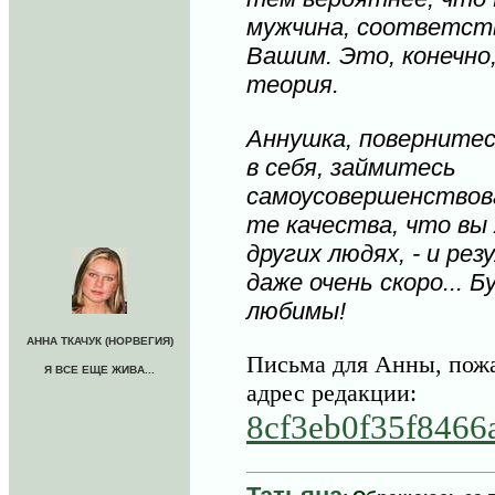
мужчина, соответст
Вашим. Это, конечно,
теория.
Аннушка, повернитес
в себя, займитесь
самоусовершенствов
те качества, что вы
других людях, - и р
даже очень скоро... 
любимы!
АННА ТКАЧУК (НОРВЕГИЯ)
Письма для Анны, пожа
Я ВСЕ ЕЩЕ ЖИВА...
адрес редакции:
8cf3eb0f35f8466