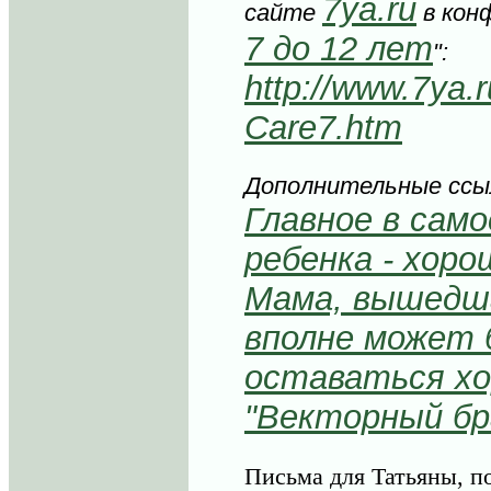
7ya.ru
сайте
в кон
7 до 12 лет
":
http://www.7ya.r
Care7.htm
Дополнительные ссы
Главное в сам
ребенка - хор
Мама, вышедша
вполне может 
оставаться х
"Векторный бр
Письма для Татьяны, п