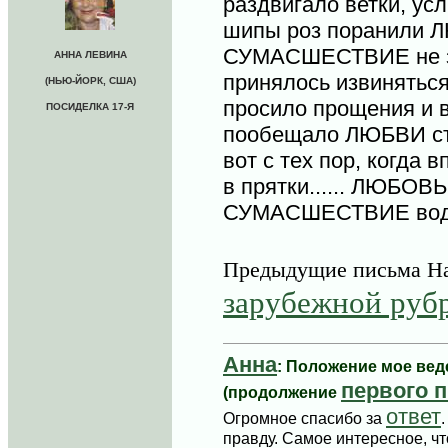
раздвигало ветки, ус
шипы роз поранили Л
СУМАСШЕСТВИЕ не зн
АННА ЛЕВИНА
принялось извиняться
(НЬЮ-ЙОРК, США)
просило прощения и 
ПОСИДЕЛКА 17-Я
пообещало ЛЮБВИ ст
вот с тех пор, когда 
в прятки...... ЛЮБОВЬ
СУМАСШЕСТВИЕ водит
Предыдущие письма На
зарубежной руб
Анна
: Положение мое вед
первого 
(продолжение
ответ
Огромное спасибо за
правду. Самое интересное, чт