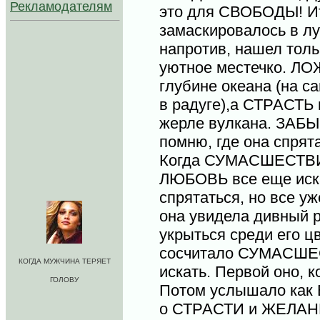
Рекламодателям
это для СВОБОДЫ! Ит
замаскировалось в л
напротив, нашел толь
уютное местечко. ЛО
глубине океана (на с
в радуге),а СТРАСТЬ
жерле вулкана. ЗАБ
помню, где она спрята
Когда СУМАСШЕСТВИЕ
ЛЮБОВЬ все еще иска
спрятаться, но все уж
она увидела дивный 
укрыться среди его цв
сосчитало СУМАСШЕ
КОГДА МУЖЧИНА ТЕРЯЕТ
искать. Первой оно, к
ГОЛОВУ
Потом услышало как 
о СТРАСТИ и ЖЕЛАНИ