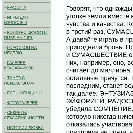
Говорят, что однажды
КРАСОТА
уголке земли вместе 
ИГРЫ ДЛЯ
чувства и качества. 
ВЗРОСЛЫХ
в третий раз, СУМА
КОНКУРС КРАСОТЫ
RUSSIAN GIRL
А давайте играть в п
приподняла бровь: Пр
ГОРОСКОП НА
НЕДЕЛЮ
и СУМАСШЕСТВИЕ объ
них, например, оно, в
ГАЛЕРЕЯ
КРАСАВЧИКОВ
считает до миллиона, 
остальные прячутся. Т
ТАНГО С
ПСИХОЛОГОМ
последним, станет во
так далее. ЭНТУЗИАЗ
ЕСТЬ ЖЕНЩИНЫ...
ЭЙФОРИЕЙ, РАДОСТЬ 
ФОТОГАЛЕРЕЯ
убедила СОМНЕНИЕ, 
СЕКРЕТЫ
которую никогда ниче
СЕКСАПИЛЬНОСТИ
отказалась участвова
ИСТОРИИ ЛЮБВИ
предпочла не прятать