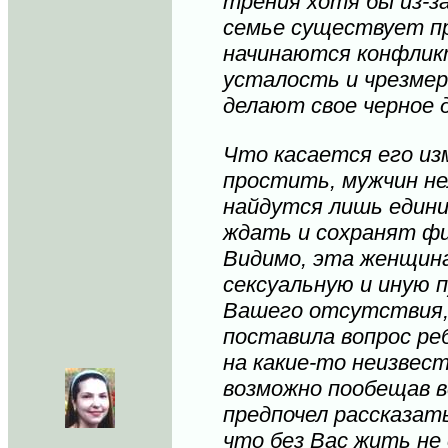
трения хотя бы из-з
семье существует пр
начинаются конфлик
усталость и чрезмер
делают свое черное 
Что касается его из
простить, мужчин не
найдутся лишь един
ждать и сохранят фи
Видимо, эта женщина
сексуальную и иную 
Вашего отсутствия, 
поставила вопрос ре
на какие-то неизвест
возможно пообещав в
предпочел рассказать
что без Вас жить не