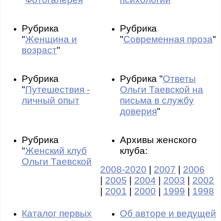
Рубрика
Рубрика
"
Женщина и
"
Современная проза
"
возраст
"
Рубрика
Рубрика "
Ответы
"
Путешествия -
Ольги Таевской на
личный опыт
письма в службу
доверия
"
Рубрика
Архивы женского
"
Женский клуб
клуба:
Ольги Таевской
2008-2020
|
2007
|
2006
|
2005
|
2004
|
2003
|
2002
|
2001
|
2000
|
1999
|
1998
Каталог первых
Об авторе и ведущей