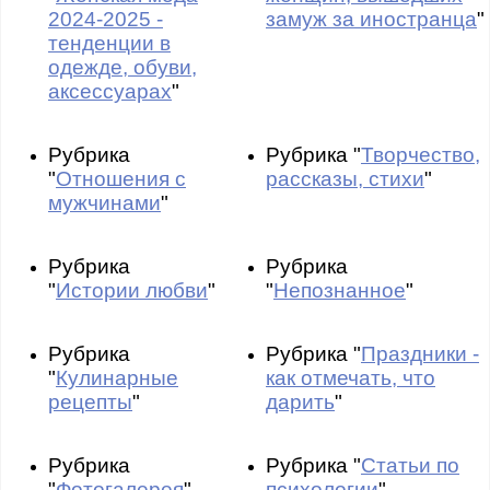
2024-2025 -
замуж за иностранца
"
тенденции в
одежде, обуви,
аксессуарах
"
Рубрика
Рубрика "
Творчество,
"
Отношения с
рассказы, стихи
"
мужчинами
"
Рубрика
Рубрика
"
Истории любви
"
"
Непознанное
"
Рубрика
Рубрика "
Праздники -
"
Кулинарные
как отмечать, что
рецепты
"
дарить
"
Рубрика
Рубрика "
Статьи по
"
Фотогалерея
"
психологии
"