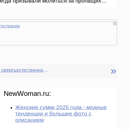
егда призывали молиться за пропащих…
гистрация
»
Проклятие - сверхъестественное явление или физиологический процесс?
NewWoman.ru:
Женские сумки 2025 года - модные
тенденции и большие фото с
описанием