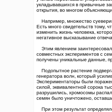
укладывавшихся в привычные за
открытия, во многом объясняющи
Например, множество суеверий 
Есть много свидетельств тому, ч
изменить жизнь человека, котор
негативное высказывание отвеча
Этим явлением заинтересовались
совместных экспериментов с се
получены уникальные данные, п
Подопытное растение подверга
генератора волн, который усили
Экспериментаторы были поражен
силой, эквивалентной сорока ты
разрушились, хромосомы распал
семян было уничтожено, оставш
При этом результат определялся