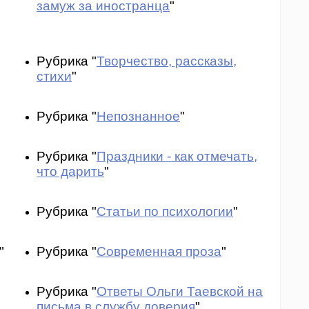
замуж за иностранца
"
Рубрика "
Творчество, рассказы,
стихи
"
Рубрика "
Непознанное
"
Рубрика "
Праздники - как отмечать,
что дарить
"
Рубрика "
Статьи по психологии
"
"
Рубрика "
Современная проза
"
Рубрика "
Ответы Ольги Таевской на
письма в службу доверия
"