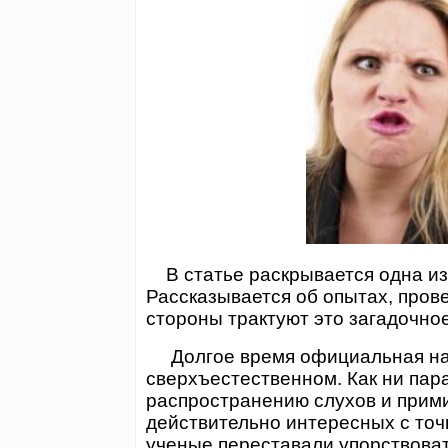
В статье раскрывается одна из 
Рассказывается об опытах, про
стороны трактуют это загадочно
Долгое время официальная нау
сверхъестественном. Как ни пар
распространению слухов и прим
действительно интересных с точк
ученые переставали упорствоват