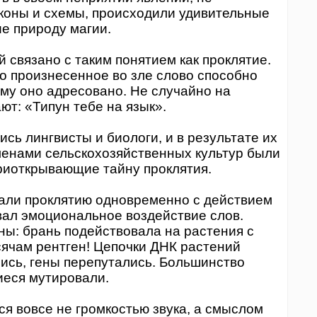
коны и схемы, происходили удивительные
е природу магии.
связано с таким понятием как проклятие.
то произнесенное во зле слово способно
ому оно адресовано. Не случайно на
ют: «Типун тебе на язык».
 лингвисты и биологи, и в результате их
менами сельскохозяйственных культур были
риоткрывающие тайну проклятия.
ли проклятию одновременно с действием
вал эмоциональное воздействие слов.
ы: брань подействовала на растения с
сячам рентген! Цепочки ДНК растений
ись, гены перепутались. Большинство
иеся мутировали.
 вовсе не громкостью звука, а смыслом