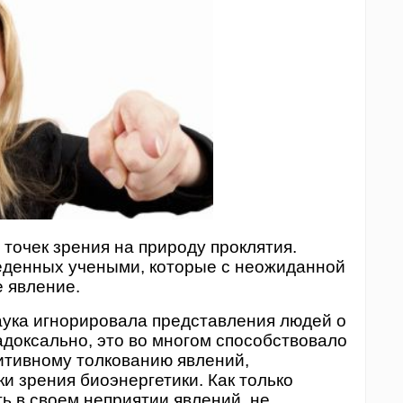
точек зрения на природу проклятия.
веденных учеными, которые с неожиданной
е явление.
ка игнорировала представления людей о
адоксально, это во многом способствовало
итивному толкованию явлений,
и зрения биоэнергетики. Как только
ь в своем неприятии явлений, не