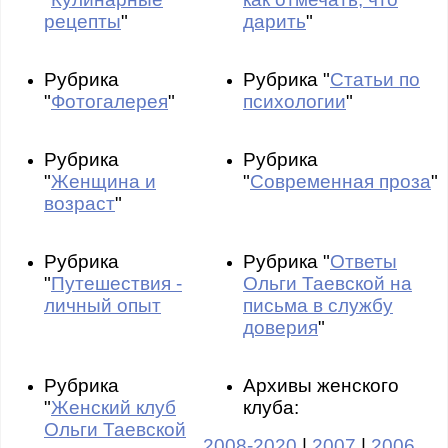
рецепты
"
дарить
"
Рубрика
Рубрика "
Статьи по
"
Фотогалерея
"
психологии
"
Рубрика
Рубрика
"
Женщина и
"
Современная проза
"
возраст
"
Рубрика
Рубрика "
Ответы
"
Путешествия -
Ольги Таевской на
личный опыт
письма в службу
доверия
"
Рубрика
Архивы женского
"
Женский клуб
клуба:
Ольги Таевской
2008-2020
|
2007
|
2006