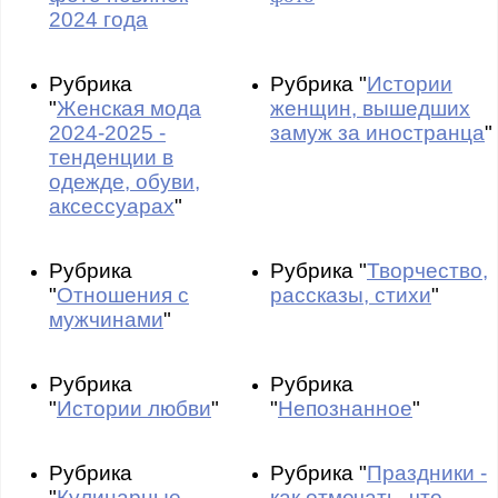
2024 года
Рубрика
Рубрика "
Истории
"
Женская мода
женщин, вышедших
2024-2025 -
замуж за иностранца
"
тенденции в
одежде, обуви,
аксессуарах
"
Рубрика
Рубрика "
Творчество,
"
Отношения с
рассказы, стихи
"
мужчинами
"
Рубрика
Рубрика
"
Истории любви
"
"
Непознанное
"
Рубрика
Рубрика "
Праздники -
"
Кулинарные
как отмечать, что