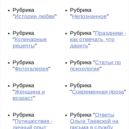
Рубрика
Рубрика
"
Истории любви
"
"
Непознанное
"
Рубрика
Рубрика "
Праздники -
"
Кулинарные
как отмечать, что
рецепты
"
дарить
"
Рубрика
Рубрика "
Статьи по
"
Фотогалерея
"
психологии
"
Рубрика
Рубрика
"
Женщина и
"
Современная проза
"
возраст
"
Рубрика
Рубрика "
Ответы
"
Путешествия -
Ольги Таевской на
личный опыт
письма в службу