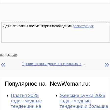
Для написания комментария необходима
регистрация
на главную
«
»
Правила поведения в женском коллективе - как расположить к себе женщин-коллег и не нажить врагов
Популярное на
NewWoman.ru:
Платья 2025
Женские сумки 2025
года - модные
года - модные
тенденции на
тенденции и большие