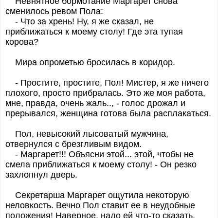
Невнятное бормотание Маргарет снова
сменилось ревом Пола:
- Что за хрень! Ну, я же сказал, не
приближаться к моему столу! Где эта тупая
корова?
Мира опрометью бросилась в коридор.
- Простите, простите, Пол! Мистер, я же ничего
плохого, просто прибралась. Это же моя работа,
мне, правда, очень жаль.., - голос дрожал и
прерывался, женщина готова была расплакаться.
Пол, невысокий лысоватый мужчина,
отвернулся с брезгливым видом.
- Маргарет!!! Объясни этой... этой, чтобы не
смела приближаться к моему столу! - Он резко
захлопнул дверь.
Секретарша Маргарет ощутила некоторую
неловкость. Вечно Пол ставит ее в неудобные
положения! Наверное, надо ей что-то сказать,