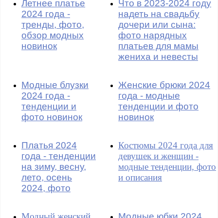
Летнее платье
Что в 2023-2024 году
2024 года -
надеть на свадьбу
тренды, фото,
дочери или сына:
обзор модных
фото нарядных
новинок
платьев для мамы
жениха и невесты
Модные блузки
Женские брюки 2024
2024 года -
года - модные
тенденции и
тенденции и фото
фото новинок
новинок
Платья 2024
Костюмы 2024 года для
года - тенденции
девушек и женщин -
на зиму, весну,
модные тенденции, фото
лето, осень
и описания
2024, фото
Модный женский
Модные юбки 2024