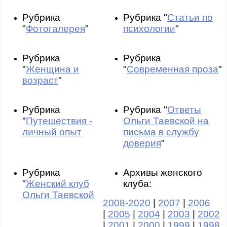
Рубрика
Рубрика "
Статьи по
"
Фотогалерея
"
психологии
"
Рубрика
Рубрика
"
Женщина и
"
Современная проза
"
возраст
"
Рубрика
Рубрика "
Ответы
"
Путешествия -
Ольги Таевской на
личный опыт
письма в службу
доверия
"
Рубрика
Архивы женского
"
Женский клуб
клуба:
Ольги Таевской
2008-2020
|
2007
|
2006
|
2005
|
2004
|
2003
|
2002
|
2001
|
2000
|
1999
|
1998