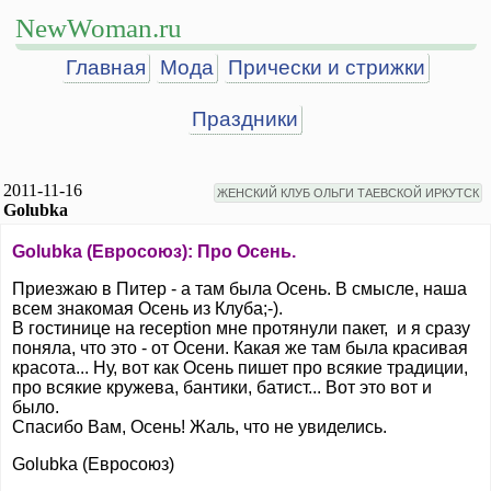
NewWoman.ru
Главная
Мода
Прически и стрижки
Праздники
2011-11-16
ЖЕНСКИЙ КЛУБ ОЛЬГИ ТАЕВСКОЙ ИРКУТСК
Golubka
Golubka (Евросоюз): Про Осень.
Приезжаю в Питер - а там была Осень. В смысле, наша
всем знакомая Осень из Клуба;-).
В гостинице на reception мне протянули пакет, и я сразу
поняла, что это - от Осени. Какая же там была красивая
красота... Ну, вот как Осень пишет про всякие традиции,
про всякие кружева, бантики, батист... Вот это вот и
было.
Спасибо Вам, Осень! Жаль, что не увиделись.
Golubka (Евросоюз)