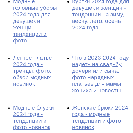
Модные
Куртки 2024 года для
головные уборы
девушек и женщин -
2024 года для
тенденции на зиму,
девушек и
весну, лето, осень
женщин -
2024 года
тенденции и
фото
Летнее платье
Что в 2023-2024 году
2024 года -
надеть на свадьбу
тренды, фото,
дочери или сына:
обзор модных
фото нарядных
новинок
платьев для мамы
жениха и невесты
Модные блузки
Женские брюки 2024
2024 года -
года - модные
тенденции и
тенденции и фото
фото новинок
новинок