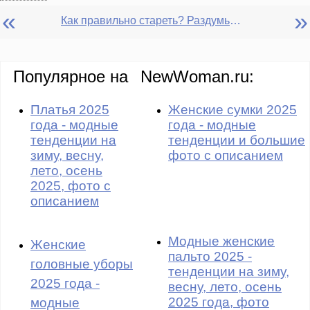
«
»
Как правильно стареть? Раздумья современной женщины *бальзаковского* возраста
Популярное на
NewWoman.ru:
Платья 2025
Женские сумки 2025
года - модные
года - модные
тенденции на
тенденции и большие
зиму, весну,
фото с описанием
лето, осень
2025, фото с
описанием
Модные женские
Женские
пальто 2025 -
головные уборы
тенденции на зиму,
2025 года -
весну, лето, осень
2025 года, фото
модные