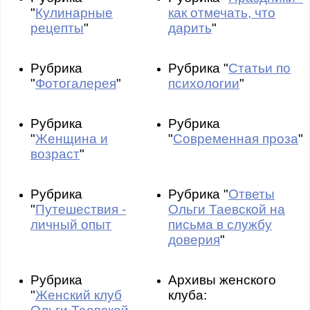
"
Кулинарные
как отмечать, что
рецепты
"
дарить
"
Рубрика
Рубрика "
Статьи по
"
Фотогалерея
"
психологии
"
Рубрика
Рубрика
"
Женщина и
"
Современная проза
"
возраст
"
Рубрика
Рубрика "
Ответы
"
Путешествия -
Ольги Таевской на
личный опыт
письма в службу
доверия
"
Рубрика
Архивы женского
"
Женский клуб
клуба: