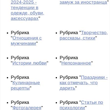
2024-2025 -
замуж за иностранца
"
тенденции в
одежде, обуви,
аксессуарах
"
Рубрика
Рубрика "
Творчество,
"
Отношения с
рассказы, стихи
"
мужчинами
"
Рубрика
Рубрика
"
Истории любви
"
"
Непознанное
"
Рубрика
Рубрика "
Праздники -
"
Кулинарные
как отмечать, что
рецепты
"
дарить
"
Рубрика
Рубрика "
Статьи по
"
Фотогалерея
"
психологии
"