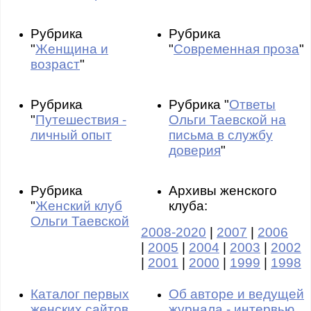
Рубрика
Рубрика
"
Женщина и
"
Современная проза
"
возраст
"
Рубрика
Рубрика "
Ответы
"
Путешествия -
Ольги Таевской на
личный опыт
письма в службу
доверия
"
Рубрика
Архивы женского
"
Женский клуб
клуба:
Ольги Таевской
2008-2020
|
2007
|
2006
|
2005
|
2004
|
2003
|
2002
|
2001
|
2000
|
1999
|
1998
Каталог первых
Об авторе и ведущей
женских сайтов
журнала - интервью,