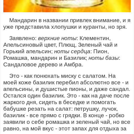
Мандарин в названии привлек внимание, и я
уже представила хлопушки и куранты, но зря.
Заявлено:
верхние ноты
: Клементин,
Апельсиновый цвет, Плющ, Зеленый чай и
Горький апельсин;
ноты сердца
: Пион,
Ромашка, мандарин и Базилик;
ноты базы
:
Сандаловое дерево и Амбра.
Это - как понюхать миску с салатом. На
моей коже базилик перебил абсолютно все - и
апельсины, и душистые пионы, и даже сандал.
Остался один базилик. Это - как на даче после
жаркого дня, сидеть в беседке и помогать
бабушке резать на салат: петрушку, лучок,
базилик - все прямо с грядки. В конце - робко
заявили о себе ромашка и зеленый чай, но все
равно, на мой вкус - этот запах для отдыха за