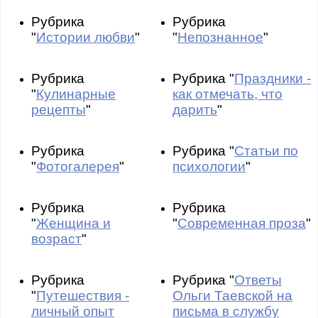
Рубрика
Рубрика
"
Истории любви
"
"
Непознанное
"
Рубрика
Рубрика "
Праздники -
"
Кулинарные
как отмечать, что
рецепты
"
дарить
"
Рубрика
Рубрика "
Статьи по
"
Фотогалерея
"
психологии
"
Рубрика
Рубрика
"
Женщина и
"
Современная проза
"
возраст
"
Рубрика
Рубрика "
Ответы
"
Путешествия -
Ольги Таевской на
личный опыт
письма в службу