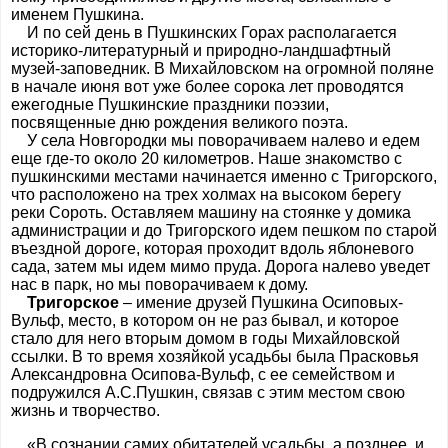
именем Пушкина.
И по сей день в Пушкинских Горах располагается
историко-литературный и природно-ландшафтный
музей-заповедник. В Михайловском на огромной поляне
в начале июня вот уже более сорока лет проводятся
ежегодные Пушкинские праздники поэзии,
посвященные дню рождения великого поэта.
У села Новгородки мы поворачиваем налево и едем
еще где-то около 20 километров. Наше знакомство с
пушкинскими местами начинается именно с Тригорского,
что расположено на трех холмах на высоком берегу
реки Сороть. Оставляем машину на стоянке у домика
администрации и до Тригорского идем пешком по старой
въездной дороге, которая проходит вдоль яблоневого
сада, затем мы идем мимо пруда. Дорога налево уведет
нас в парк, но мы поворачиваем к дому.
Тригорское
– имение друзей Пушкина Осиповых-
Вульф, место, в котором он не раз бывал, и которое
стало для него вторым домом в годы Михайловской
ссылки. В то время хозяйкой усадьбы была Прасковья
Александровна Осипова-Вульф, с ее семейством и
подружился А.С.Пушкин, связав с этим местом свою
жизнь и творчество.
«В сознании самих обитателей усадьбы, а позднее, и