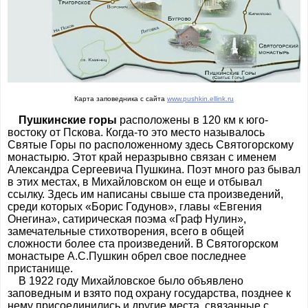
Карта заповедника с сайта
www.pushkin.ellink.ru
Пушкинские горы
расположены в 120 км к юго-
востоку от Пскова. Когда-то это место называлось
Святые Горы по расположенному здесь Святогорскому
монастырю. Этот край неразрывно связан с именем
Александра Сергеевича Пушкина. Поэт много раз бывал
в этих местах, в Михайловском он еще и отбывал
ссылку. Здесь им написаны свыше ста произведений,
среди которых «Борис Годунов», главы «Евгения
Онегина», сатирическая поэма «Граф Нулин»,
замечательные стихотворения, всего в общей
сложности более ста произведений. В Святогорском
монастыре А.С.Пушкин обрел свое последнее
пристанище.
В 1922 году Михайловское было объявлено
заповедным и взято под охрану государства, позднее к
нему присоединились и другие места, связанные с