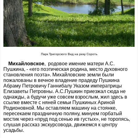
Парк Тригорского Вид на реку Сороть
Михайловское
, родовое имение матери А.С.
Пушкина, - «его поэтическая родина, место духовного
становления поэта». Михайловские земли были
пожалованы в вечное владение прадеду Пушкина
Абраму Петровичу Ганнибалу Указом императрицы
Елизаветы Петровны. А.С.Пушкин приезжал сюда не
однажды, а будучи уже совсем взрослым, жил здесь в
ссылке вместе с няней семьи Пушкиных Ариной
Родионовной. Мы оставляем машину на стоянке,
пересекаем праздничную поляну, минуем горбатый
мостик через «пруд под сенью ив густых», не торопясь,
слушая рассказ экскурсовода, движемся к центру
усадьбы.