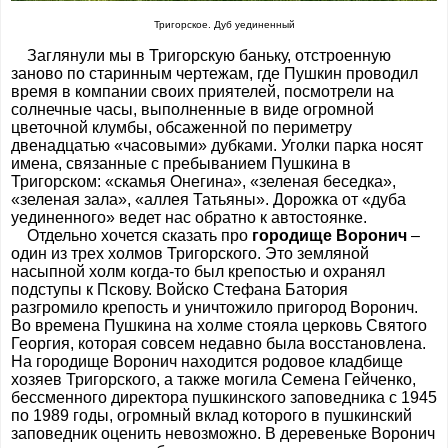
Тригорское. Дуб уединенный
Заглянули мы в Тригорскую баньку, отстроенную
заново по старинным чертежам, где Пушкин проводил
время в компании своих приятелей, посмотрели на
солнечные часы, выполненные в виде огромной
цветочной клумбы, обсаженной по периметру
двенадцатью «часовыми» дубками. Уголки парка носят
имена, связанные с пребыванием Пушкина в
Тригорском: «скамья Онегина», «зеленая беседка»,
«зеленая зала», «аллея Татьяны». Дорожка от «дуба
уединенного» ведет нас обратно к автостоянке.
Отдельно хочется сказать про
городище Воронич
–
один из трех холмов Тригорского. Это земляной
насыпной холм когда-то был крепостью и охранял
подступы к Пскову. Войско Стефана Батория
разгромило крепость и уничтожило пригород Воронич.
Во времена Пушкина на холме стояла церковь Святого
Георгия, которая совсем недавно была восстановлена.
На городище Воронич находится родовое кладбище
хозяев Тригорского, а также могила Семена Гейченко,
бессменного директора пушкинского заповедника с 1945
по 1989 годы, огромный вклад которого в пушкинский
заповедник оценить невозможно. В деревеньке Воронич