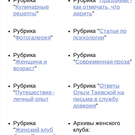
Рубрика
Рубрика "
Праздники -
"
Кулинарные
как отмечать, что
рецепты
"
дарить
"
Рубрика
Рубрика "
Статьи по
"
Фотогалерея
"
психологии
"
Рубрика
Рубрика
"
Женщина и
"
Современная проза
"
возраст
"
Рубрика
Рубрика "
Ответы
"
Путешествия -
Ольги Таевской на
личный опыт
письма в службу
доверия
"
Рубрика
Архивы женского
"
Женский клуб
клуба: