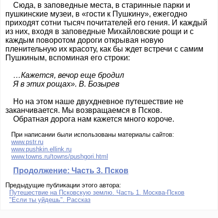
Сюда, в заповедные места, в старинные парки и
пушкинские музеи, в «гости к Пушкину», ежегодно
приходят сотни тысяч почитателей его гения. И каждый
из них, входя в заповедные Михайловские рощи и с
каждым поворотом дороги открывая новую
пленительную их красоту, как бы ждет встречи с самим
Пушкиным, вспоминая его строки:
…Кажется, вечор еще бродил
Я в этих рощах». В. Бозырев
Но на этом наше двухдневное путешествие не
заканчивается. Мы возвращаемся в Псков.
Обратная дорога нам кажется много короче.
При написании были использованы материалы сайтов:
www.pstr.ru
www.pushkin.ellink.ru
www.towns.ru/towns/pushgori.html
Продолжение: Часть 3. Псков
Предыдущие публикации этого автора:
Путешествие на Псковскую землю. Часть 1. Москва-Псков
"Если ты уйдешь". Рассказ