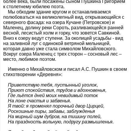
более века, были посажены сыном Пушкина Григорием
к столетнему юбилею поэта.
Мы обходим здание кругом и останавливаемся
полюбоваться на великолепный вид, открывающийся с
северного фасада: на озера Кучане (Петровское) и
Маленец, долину реки Сороть, разливающейся ранней
весной, лесистый холм и горку, что зовется Савкиной.
Вниз к озеру ведут ступени. За околицей усадьбы - вид
на заливной луг с одинокой ветряной мельницей,
которая давно уже стала символом Михайловского.
Вокруг озера Маленец с трех сторон – сосновый лес –
место, любимое поэтом.
Именно о Михайловском и писал А.С. Пушкин в своем
стихотворении «Деревня»:
Приветствую тебя, пустынный уголок,
Приют спокойствия, трудов и вдохновенья,
Где льётся дней моих невидимый поток
На лоне счастья и забвенья.
Я твой: я променял порочный двор Цирцей,
Роскошные пиры, забавы, заблужденья
На мирный шум дубров, на тишину полей,
На праздность вольную, подругу размышленья.