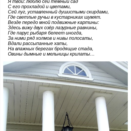
Я твой: люблю сей тёмный сад
С его прохладой и цветами,
Сей луг, уставленный душистыми скирдами,
Где светлые ручьи в кустарниках шумят.
Везде передо мной подвижные картины:
Здесь вижу двух озёр лазурные равнины,
Где парус рыбаря белеет иногда,
За ними ряд холмов и нивы полосаты,
Вдали рассыпанные хаты,
На влажных берегах бродящие стада,
Овины дымные и мельницы крилаты…