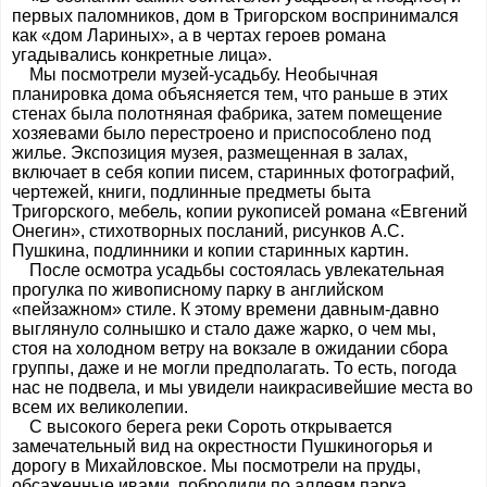
первых паломников, дом в Тригорском воспринимался
как «дом Лариных», а в чертах героев романа
угадывались конкретные лица».
Мы посмотрели музей-усадьбу. Необычная
планировка дома объясняется тем, что раньше в этих
стенах была полотняная фабрика, затем помещение
хозяевами было перестроено и приспособлено под
жилье. Экспозиция музея, размещенная в залах,
включает в себя копии писем, старинных фотографий,
чертежей, книги, подлинные предметы быта
Тригорского, мебель, копии рукописей романа «Евгений
Онегин», стихотворных посланий, рисунков А.С.
Пушкина, подлинники и копии старинных картин.
После осмотра усадьбы состоялась увлекательная
прогулка по живописному парку в английском
«пейзажном» стиле. К этому времени давным-давно
выглянуло солнышко и стало даже жарко, о чем мы,
стоя на холодном ветру на вокзале в ожидании сбора
группы, даже и не могли предполагать. То есть, погода
нас не подвела, и мы увидели наикрасивейшие места во
всем их великолепии.
С высокого берега реки Сороть открывается
замечательный вид на окрестности Пушкиногорья и
дорогу в Михайловское. Мы посмотрели на пруды,
обсаженные ивами, побродили по аллеям парка,