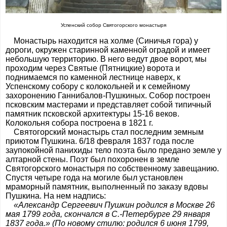
Успенский собор Святогорского монастыря
Монастырь находится на холме (Синичья гора) у
дороги, окружен старинной каменной оградой и имеет
небольшую территорию. В него ведут двое ворот, мы
проходим через Святые (Пятницкие) ворота и
поднимаемся по каменной лестнице наверх, к
Успенскому собору с колокольней и к семейному
захоронению Ганнибалов-Пушкиных. Собор построен
псковским мастерами и представляет собой типичный
памятник псковской архитектуры 15-16 веков.
Колокольня собора построена в 1821 г.
Святогорский монастырь стал последним земным
приютом Пушкина. 6/18 февраля 1837 года после
заупокойной панихиды тело поэта было предано земле у
алтарной стены. Поэт был похоронен в земле
Святогорского монастыря по собственному завещанию.
Спустя четыре года на могиле был установлен
мраморный памятник, выполненный по заказу вдовы
Пушкина. На нем надпись:
«Александр Сергеевич Пушкин родился в Москве 26
мая 1799 года, скончался в С.-Петербурге 29 января
1837 года.» (По новому стилю: родился 6 июня 1799,