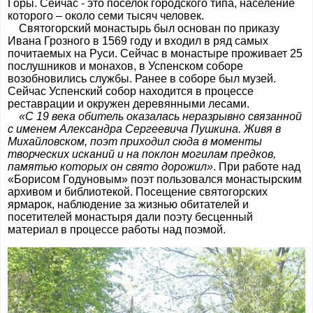
Горы. Сейчас - это поселок городского типа, население
которого – около семи тысяч человек.
Святогорский монастырь был основан по приказу
Ивана Грозного в 1569 году и входил в ряд самых
почитаемых на Руси. Сейчас в монастыре проживает 25
послушников и монахов, в Успенском соборе
возобновились службы. Ранее в соборе был музей.
Сейчас Успенский собор находится в процессе
реставрации и окружен деревянными лесами.
«С 19 века обитель оказалась неразрывно связанной
с именем Александра Сергеевича Пушкина. Живя в
Михайловском, поэт приходил сюда в моменты
творческих исканий и на поклон могилам предков,
памятью которых он свято дорожил»
. При работе над
«Борисом Годуновым» поэт пользовался монастырским
архивом и библиотекой. Посещение святогорских
ярмарок, наблюдение за жизнью обитателей и
посетителей монастыря дали поэту бесценный
материал в процессе работы над поэмой.