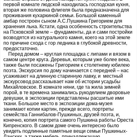
первой комнате людской находилась господская кухня,
вторая же половина флигеля была предназначена для
проживания кухаркиной семьи. Большой каменный
амбар построен сыном А.С.Пушкина Григорием для
хранения льна. Кстати, одна особенность строительства
на Псковской земле – фундаменты, да и сами постройки
возводятся из натурального камня, коего на этой земле
по причине схода с гор ледника в глубокой древности,
предостаточно.
Перед домом – круглая площадка с липами и вязом в
самом центре круга. Деревья, которым уже более века,
также были посажены Григорием к столетнему юбилею
поэта. Экскурсия по дому начинается с передней – нас
усаживают на длинную старинную лавку, и местный
экскурсовод рассказывает нам об истории усадьбы
Михайловское. В комнате няни, где та жила зимней
порой, в те времена занимались рукоделием дворовые
девушки, в экспозиции представлены расшитые ими
ткани. Большое место в экспозиции дома-музея
занимают копии картин, прежде всего, портреты
семейства Ганнибалов-Пушкиных, друзей поэта, и,
конечно, копия портрета самого Пушкина работы Ореста
Кипренского. В самом доме очень интересно было
увидеть подлинные памятные вещи семьи Пушкиных-
Ланских, а также мебель, принадлежащую