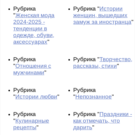
Рубрика
Рубрика "
Истории
"
Женская мода
женщин, вышедших
2024-2025 -
замуж за иностранца
"
тенденции в
одежде, обуви,
аксессуарах
"
Рубрика
Рубрика "
Творчество,
"
Отношения с
рассказы, стихи
"
мужчинами
"
Рубрика
Рубрика
"
Истории любви
"
"
Непознанное
"
Рубрика
Рубрика "
Праздники -
"
Кулинарные
как отмечать, что
рецепты
"
дарить
"