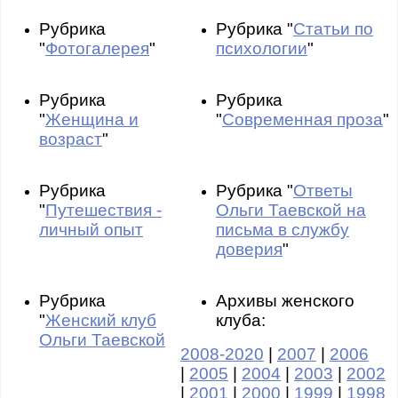
Рубрика
Рубрика "
Статьи по
"
Фотогалерея
"
психологии
"
Рубрика
Рубрика
"
Женщина и
"
Современная проза
"
возраст
"
Рубрика
Рубрика "
Ответы
"
Путешествия -
Ольги Таевской на
личный опыт
письма в службу
доверия
"
Рубрика
Архивы женского
"
Женский клуб
клуба:
Ольги Таевской
2008-2020
|
2007
|
2006
|
2005
|
2004
|
2003
|
2002
|
2001
|
2000
|
1999
|
1998