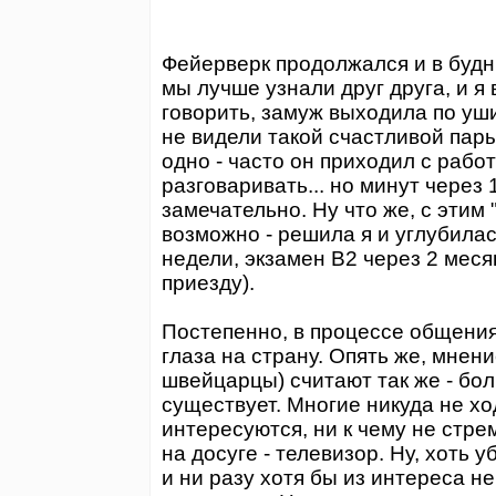
Фейерверк продолжался и в будн
мы лучше узнали друг друга, и я
говорить, замуж выходила по уши
не видели такой счастливой пары
одно - часто он приходил с рабо
разговаривать... но минут через 
замечательно. Ну что же, с этим
возможно - решила я и углубилас
недели, экзамен В2 через 2 меся
приезду).
Постепенно, в процессе общения
глаза на страну. Опять же, мнен
швейцарцы) считают так же - бол
существует. Многие никуда не хо
интересуются, ни к чему не стре
на досуге - телевизор. Ну, хоть у
и ни разу хотя бы из интереса н