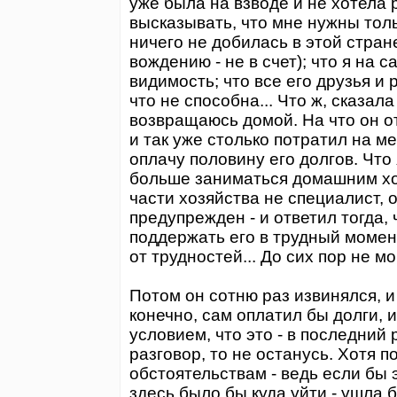
уже была на взводе и не хотела 
высказывать, что мне нужны толь
ничего не добилась в этой стран
вождению - не в счет); что я на 
видимость; что все его друзья и 
что не способна... Что ж, сказала
возвращаюсь домой. На что он от
и так уже столько потратил на м
оплачу половину его долгов. Что
больше заниматься домашним хоз
части хозяйства не специалист, 
предупрежден - и ответил тогда,
поддержать его в трудный момент,
от трудностей... До сих пор не мо
Потом он сотню раз извинялся, и
конечно, сам оплатил бы долги, и
условием, что это - в последний
разговор, то не останусь. Хотя 
обстоятельствам - ведь если бы 
здесь было бы куда уйти - ушла бы