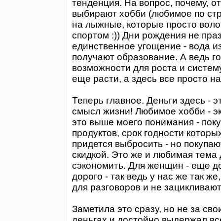
тенденция. На вопрос, почему, от
выбирают хобби (любимое по стр
на лыжные, которые просто волоч
спортом :)) Дни рождения не праз
единственное угощение - вода из-
получают образование. А ведь го
возможности для роста и систем
еще расти, а здесь все просто на
Теперь главное. Деньги здесь - э
смысл жизни! Любимое хобби - э
это выше моего понимания - пок
продуктов, срок годности которы
придется выбросить - но покупаю
скидкой. Это же и любимая тема д
сэкономить. Для женщин - еще до
дорого - так ведь у нас же так ж
для разговоров и не зацикливают
Заметила это сразу, но не за св
деньгах и достойно выдержал вс