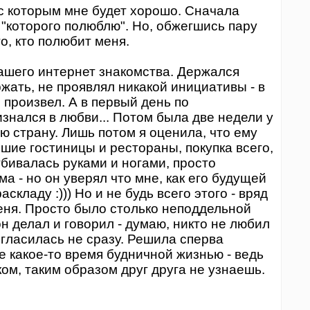
 с которым мне будет хорошо. Сначала
 "которого полюблю". Но, обжегшись пару
го, кто полюбит меня.
ашего интернет знакомства. Держался
ржать, не проявлял никакой инициативы - в
 произвел. А в первый день по
знался в любви... Потом была две недели у
всю страну. Лишь потом я оценила, что ему
учшие гостиницы и рестораны, покупка всего,
тбивалась руками и ногами, просто
а - но он уверял что мне, как его будущей
складу :))) Но и не будь всего этого - вряд
меня. Просто было столько неподдельной
он делал и говорил - думаю, никто не любил
огласилась не сразу. Решила сперва
е какое-то время будничной жизнью - ведь
м, таким образом друг друга не узнаешь.