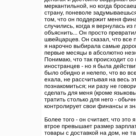
меркантильной, но когда бросаеш
страну, поневоле задумываешься
том, что он поддержит меня фин
случились, когда я вернулась из 
объяснить... Он просто преврати
швейцарцев. Он сказал, что все 
я нарочно выбирала самые дороги
первые месяцы в абсолютно нез
Понимаю, что так происходит с
иностранцев - но я была действи
было обидно и нелепо, что во вс
ехала, не рассчитывая на весь э
познакомиться; ни разу не говори
сделать для меня (кроме языковых
тратить столько для него - обычн
контролирует свои финансы и знае
Более того - он считает, что это 
втрое превышает размер зарплат
товары с доставкой на дом, не т