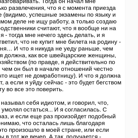
разговаривать. Тогда он начал мне
ко развлечения, что я с момента приезда
е (видимо, успешные экзамены по языку и
самом деле не ищу работу, а только создаю
родственники считают, что я вообще ни на
 я - тогда мне нечего здесь делать, и я
ветил, что не купит мне билета на родину -
еня… И что я никуда не уеду раньше, чем
 я должна, как все швейцарские женщины,
яйством (по правде, я действительно по
о чем он был в начале отношений честно
 что ищет не домработницу). И что я должна
 а если я уйду сейчас - это будет бегством
гу во все это поверить.
 называл себя идиотом, и говорил, что,
 умолял остаться... И я согласилась. С
 раз, и если еще раз произойдет подобный
понимаю, что осталась лишь благодаря
это произошло в моей стране, или если
 в тот же вечер. А так, получается -