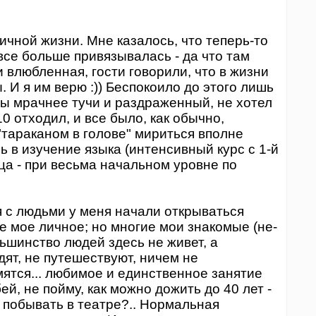
ичной жизни. Мне казалось, что теперь-то
 все больше привязывалась - да что там
 влюбленная, гости говорили, что в жизни
. И я им верю :)) Беспокоило до этого лишь
ты мрачнее тучи и раздраженный, не хотел
10 отходил, и все было, как обычно,
 "тараканом в голове" мириться вполне
ь в изучение языка (интенсивный курс с 1-й
ца - при весьма начальном уровне по
 с людьми у меня начали открываться
ие мое личное; но многие мои знакомые (не-
ьшинство людей здесь не живет, а
дят, не путешествуют, ничем не
мятся... любимое и единственное занятие
бей, не пойму, как можно дожить до 40 лет -
е побывать в театре?.. Нормальная