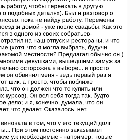
ь работу, чтобы переехать в другую
 о подобных деталях). Был и разговор о
ансово, пока не найду работу. Перемены
поездки домой - уже после свадьбы. Как это
лся в одного из своих собратьев-
потратил на наш отпуск и рестораны, и что
е (хотя, что я могла выбрать, будучи
накомой местности? Предлагал обычно он.)
о многими девушками, вышедшими замуж за
тельно осторожна в выборе... и просто
ем он обвинил меня - ведь первый раз я
тот шик, а просто, чтобы поближе
ла, что он должен что-то купить или
 курсов). Он вел себя тогда так, будто
ое дело; и я, конечно, думала, что он
т, что делает. Оказалось, нет.
я виновата в том, что у его текущий долг
ы... При этом постоянно заказывает
акие уж необходимые - например, новые