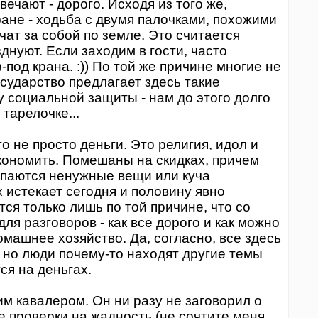
вечают - дорого. Исходя из того же,
ане - ходьба с двумя палочками, похожими
ат за собой по земле. Это считается
днуют. Если заходим в гости, часто
под крана. :)) По той же причине многие не
сударство предлагает здесь такие
у социальной защиты - нам до этого долго
 тарелочке...
то не просто деньги. Это религия, идол и
кономить. Помешаны на скидках, причем
упаются ненужные вещи или куча
х истекает сегодня и половину явно
тся только лишь по той причине, что со
ля разговоров - как все дорого и как можно
машнее хозяйство. Да, согласно, все здесь
е, но люди почему-то находят другие темы
ся на деньгах.
оим кавалером. Он ни разу не заговорил о
е проверки на жадность (не сочтите меня