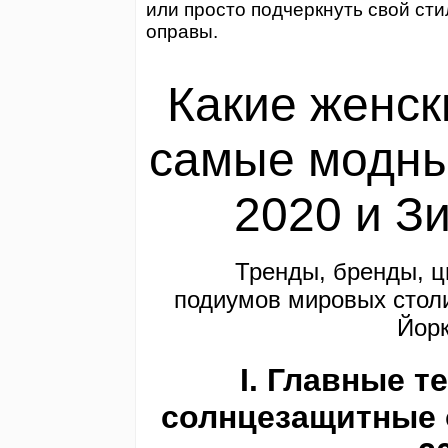
или просто подчеркнуть свой ст
оправы.
Какие женск
самые модны
2020 и З
Тренды, бренды, цв
подиумов мировых стол
Йорк
I. Главные т
солнцезащитные 