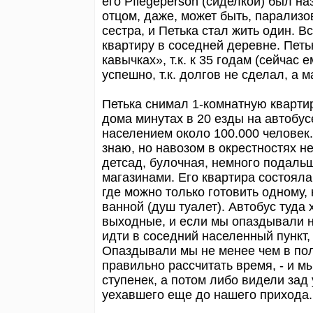
его Pflegeperson (сиделкой) был на
отцом, даже, может быть, парализо
сестра, и Петька стал жить один. В
квартиру в соседней деревне. Петьк
кавычках», т.к. к 35 годам (сейчас 
успешно, т.к. долгов не сделал, а 
Петька снимал 1-комнатную квартир
дома минутах в 20 езды на автобус
населением около 100.000 человек.
знаю, но навозом в окрестностях 
детсад, булочная, немного подальш
магазинами. Его квартира состояла
где можно только готовить одному, 
ванной (душ туалет). Автобус туда
выходные, и если мы опаздывали на
идти в соседний населенный пункт,
Опаздывали мы не менее чем в поло
правильно рассчитать время, - и м
ступенек, а потом либо видели зад
уехавшего еще до нашего прихода. 