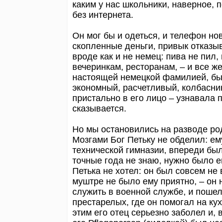
каким у нас школьники, наверное, 
без интернета.
Он мог бы и одеться, и телефон но
скопленные деньги, привык отказыв
вроде как и не немец: пива не пил,
вечеринкам, ресторанам, – и все ж
настоящей немецкой фамилией, был
экономный, расчетливый, колбасник
пристально в его лицо – узнавала п
сказывается.
Но мы остановились на разводе род
Мозгами Бог Петьку не обделил: ем
технической гимназии, впереди была
точные года не знаю, нужно было 
Петька не хотел: он был совсем не
муштре не было ему приятно, – он 
служить в военной службе, и пошел
престарелых, где он помогал на ку
этим его отец серьезно заболел и,