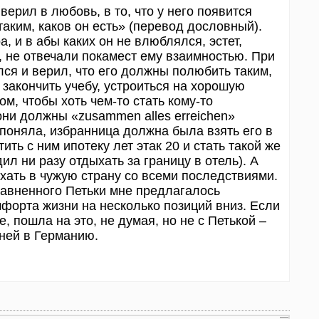
верил в любовь, в то, что у него появится
таким, каков он есть» (перевод дословный).
а, и в абы каких он не влюблялся, эстет,
, не отвечали покамест ему взаимностью. При
ся и верил, что его должны полюбить таким,
 закончить учебу, устроиться на хорошую
ом, чтобы хоть чем-то стать кому-то
они должны «zusammen alles erreichen»
 я поняла, избранница должна была взять его в
ить с ним ипотеку лет этак 20 и стать такой же
дил ни разу отдыхать за границу в отель). А
ехать в чужую страну со всеми последствиями.
авненного Петьки мне предлагалось
форта жизни на несколько позиций вниз. Если
е, пошла на это, не думая, но не с Петькой –
дней в Германию.