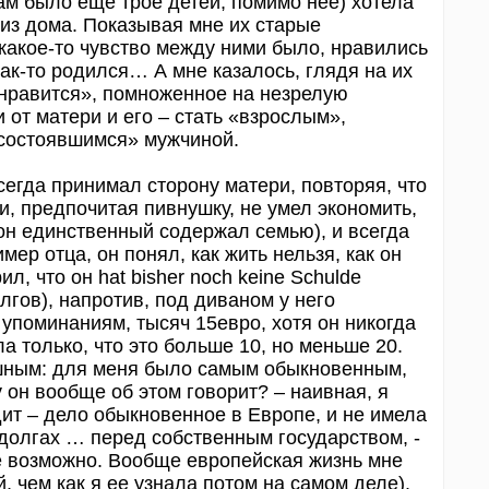
ам было еще трое детей, помимо нее) хотела
 из дома. Показывая мне их старые
какое-то чувство между ними было, нравились
 как-то родился… А мне казалось, глядя на их
«нравится», помноженное на незрелую
 от матери и его – стать «взрослым»,
«состоявшимся» мужчиной.
сегда принимал сторону матери, повторяя, что
, предпочитая пивнушку, не умел экономить,
 он единственный содержал семью), и всегда
мер отца, он понял, как жить нельзя, как он
ил, что он hat bisher noch keine Schulde
лгов), напротив, под диваном у него
 упоминаниям, тысяч 15евро, хотя он никогда
а только, что это больше 10, но меньше 20.
ешным: для меня было самым обыкновенным,
у он вообще об этом говорит? – наивная, я
едит – дело обыкновенное в Европе, и не имела
 долгах … перед собственным государством, -
ое возможно. Вообще европейская жизнь мне
, чем как я ее узнала потом на самом деле).