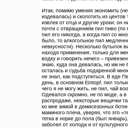
Итак, помимо умения экономить (не
издевалась) и сколотить из центов
извлек от отца и другие уроки: он 
почти с отвращением пил пиво (по к
пил его никогда, а когда пил со мно
было, то алкогольное пил медленно 
невкусности). Несколько бутылок в
находя применения, только для мен
водку и говорить нечего – привезе
знаю, куда она девалась, но им не
осталась и судьба подаренной мною
не знал, как подступиться. В еде П
день, в основном Eintopf, пил тольк
чего я не могу жить, не пил, чай в
Одевался скромно, не по моде, а в
распродаже, некоторые вещички та
ко мне зимой в демисезонных ботино
маминого плеча, уверяя, что это «
тетка в норке до пола (был январь)
заболел от холода и от культурного