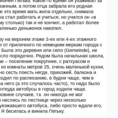
значен Петька. Какое-то время он ухаживал за
ванным, а потом отца забрала его родная
се это время мать жила отдельно, снимала
а стал работать и учиться, но учился он «в
ему столько) так и не кончил, а работал более
маленько деньжонок накопил.
у на верхнем этаже 3-ех или 4-ех этажного
е от приличного по немецким меркам города с
 Была это деревня или село (Gemeinde), не
несло порядочно. Рядом была начальная школа,
е – поселение покрупнее, с ратхуасом и
 из комнаты метров 25, очень маленькой кухни,
но сесть поесть негде, прихожей, балкона и
 ходил по расписанию, в будни чаще, чем в
 него (а это случалось часто), то надо было
 откуда автобусы в город ходили чаще.
вине случаев, т.к. он никогда не мог
ы неслись по лестнице через несколько
 уезжавшего автобуса, либо просто ждали его,
Я бесилась и винила Петьку.