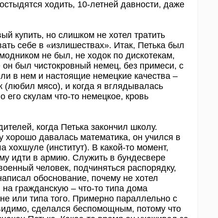
постыдятся ходить, 10-летней давности, даже
вый купить, но слишком не хотел тратить
ать себе в «излишествах». Итак, Петька был
 модником не был, не ходок по дискотекам,
е он был чистокровный немец, без примеси, с
и в нем и настоящие немецкие качества –
 (любил мясо), и когда я вглядывалась
о его скулам что-то немецкое, кровь
ителей, когда Петька закончил школу.
у хорошо давалась математика, он учился в
 хохшуле (институт). В какой-то момент,
ему идти в армию. Служить в бундесвере
 военный человек, подчиняться распорядку,
написал обоснование, почему не хотел
 на гражданскую – что-то типа дома
хне или типа того. Примерно параллельно с
 видимо, сделался беспомощным, потому что