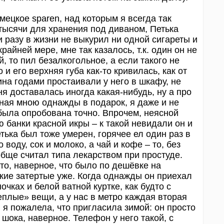
мецкое sparen, над которым я всегда так
 тысячи для хранения под диваном, Петька
ни разу в жизни не выкурил ни одной сигареты и
райней мере, мне так казалось, т.к. один он не
й, то пил безалкогольное, а если такого не
и его верхняя губа как-то кривилась, как от
ина годами простаивали у него в шкафу, не
я доставалась иногда какая-нибудь, ну а про
нная мною однажды в подарок, я даже и не
 была опробована точно. Впрочем, неясной
 банки красной икры – к такой невидали он и
етька был тоже умерен, горячее ел один раз в
о воду, сок и молоко, а чай и кофе – то, без
ообще считал типа лекарством при простуде.
 то, наверное, что было по дешёвке на
кие затертые уже. Когда однажды он приехал
чках и белой ватной куртке, как будто с
теплые» вещи, а у нас в метро каждая вторая
, я пожалела, что пригласила зимой: он просто
 шока, наверное. Телефон у него такой, с