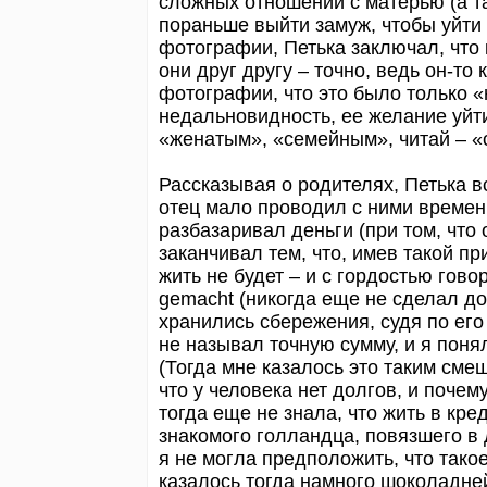
сложных отношений с матерью (а т
пораньше выйти замуж, чтобы уйти
фотографии, Петька заключал, что 
они друг другу – точно, ведь он-то
фотографии, что это было только 
недальновидность, ее желание уйти
«женатым», «семейным», читай – 
Рассказывая о родителях, Петька в
отец мало проводил с ними времени
разбазаривал деньги (при том, что
заканчивал тем, что, имев такой при
жить не будет – и с гордостью говор
gemacht (никогда еще не сделал до
хранились сбережения, судя по его
не называл точную сумму, и я понял
(Тогда мне казалось это таким см
что у человека нет долгов, и почем
тогда еще не знала, что жить в кр
знакомого голландца, повязшего в
я не могла предположить, что так
казалось тогда намного шоколадней