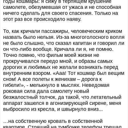
годы кошмары: я сижу в терпящем крушение
самолете, обезумевшая от ужаса и не способная
ничего сделать для своего спасения. Только на
этот раз все происходило наяву.
То, как кричали пассажиры, человеческим криком
назвать было нельзя. Из-за многоголосного вопля
не было слышно, что сказал капитан и говорил ли
он что-либо вообще. Кричала ли я, не помню.
Точно помню, что фильм моей жизни не
прокручивался передо мной, и образы самых
дорогих и любимых не желали возникать перед
внутренним взором. «Ааа! Тот кошмар был вещим
сном! А все полеты к женихам – дорога к
гибели!», - мелькнуло в мыслях. Неведомая
роковая сила дала самолету новый
безжалостный толчок, да такой, что летательный
аппарат зашелся в агонизирующей сирене, меня
выбросило из кресла, и швырнуло вниз...
…на собственную кровать в собственной
квартире. Стоящий на тумбочке телефон трещал