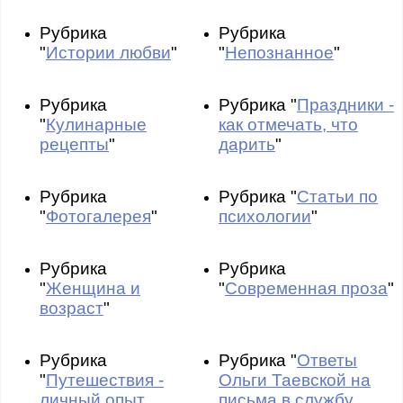
Рубрика
Рубрика
"
Истории любви
"
"
Непознанное
"
Рубрика
Рубрика "
Праздники -
"
Кулинарные
как отмечать, что
рецепты
"
дарить
"
Рубрика
Рубрика "
Статьи по
"
Фотогалерея
"
психологии
"
Рубрика
Рубрика
"
Женщина и
"
Современная проза
"
возраст
"
Рубрика
Рубрика "
Ответы
"
Путешествия -
Ольги Таевской на
личный опыт
письма в службу