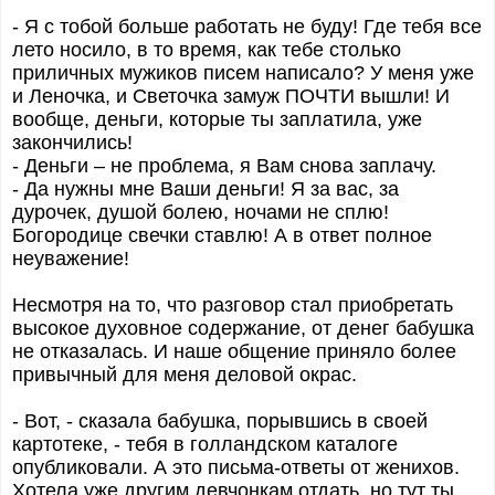
- Я с тобой больше работать не буду! Где тебя все
лето носило, в то время, как тебе столько
приличных мужиков писем написало? У меня уже
и Леночка, и Светочка замуж ПОЧТИ вышли! И
вообще, деньги, которые ты заплатила, уже
закончились!
- Деньги – не проблема, я Вам снова заплачу.
- Да нужны мне Ваши деньги! Я за вас, за
дурочек, душой болею, ночами не сплю!
Богородице свечки ставлю! А в ответ полное
неуважение!
Несмотря на то, что разговор стал приобретать
высокое духовное содержание, от денег бабушка
не отказалась. И наше общение приняло более
привычный для меня деловой окрас.
- Вот, - сказала бабушка, порывшись в своей
картотеке, - тебя в голландском каталоге
опубликовали. А это письма-ответы от женихов.
Хотела уже другим девчонкам отдать, но тут ты