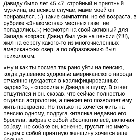
Дэвиду было лет 45-47, стройный и приятный
мужчина, во всяком случае, маме моей он
понравился. :-) Такие симпатяги, но её возраста, в
рубрике «Знакомства» местных газет не
попадались.:-) Несмотря на свой активный для
Запада возраст, Дэвид был уже на пенсии (?!!!),
жил на берегу какого-то из многочисленных
американских озер, а по образованию был
психологом.
«Ну и как ты посмел так рано уйти на пенсию,
когда душевное здоровье американского народа
отчаянно нуждается в квалифицированных
кадрах?», - спросила я Дэвида в шутку. В ответ
отшутился и он, сказав, что сейчас полностью
отдался астрологии, а пенсия его позволяет ему
жить прекрасно. Но только не хочется жить на
пенсию одному, подруга-китаянка недавно его
бросила, забрав с собой абсолютно всё, включая
собаку. По собаке он, конечно, грустит, но иметь
рядом с собой приятную женщину хочется еще
больше.