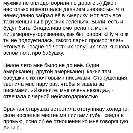
мужика не оплодотворили по дороге.:-) Джон
настолько впечатлился деянием «невесты», что
немедленно забрал её в Америку. Вот есть все-
таки женщины в русских селеньях. Были, есть и
будут быть! Владелица смотрела на меня
лицемерно-укоризненно, как бы говоря: «Ну что ж
ты не подсуетилась, такого парня проморгала!»
Утонув в бездне её честных голубых глаз, я снова
вспомнила про бабушку.
Целое лето мне было не до неё. Один
американец, другой американец, какие там
бабушки с их почтовыми письмами. Старушенция
звонила мне пару раз, чтобы я зашла за
письмами. «Извините, мне очень некогда», -
отвечала я черной неблагодарностью.
Брачная старушка встретила отступницу холодно,
свои воспетые местными пиитами губы сведя в
прямую, ясно об её отношении ко мне говорящую
линию.