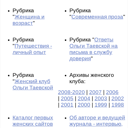
Рубрика
Рубрика
"
Женщина и
"
Современная проза
"
возраст
"
Рубрика
Рубрика "
Ответы
"
Путешествия -
Ольги Таевской на
личный опыт
письма в службу
доверия
"
Рубрика
Архивы женского
"
Женский клуб
клуба:
Ольги Таевской
2008-2020
|
2007
|
2006
|
2005
|
2004
|
2003
|
2002
|
2001
|
2000
|
1999
|
1998
Каталог первых
Об авторе и ведущей
женских сайтов
журнала - интервью,