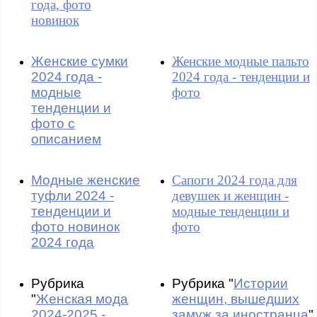
года, фото
новинок
Женские сумки
Женские модные пальто
2024 года -
2024 года - тенденции и
модные
фото
тенденции и
фото с
описанием
Модные женские
Сапоги 2024 года для
туфли 2024 -
девушек и женщин -
тенденции и
модные тенденции и
фото новинок
фото
2024 года
Рубрика
Рубрика "
Истории
"
Женская мода
женщин, вышедших
2024-2025 -
замуж за иностранца
"