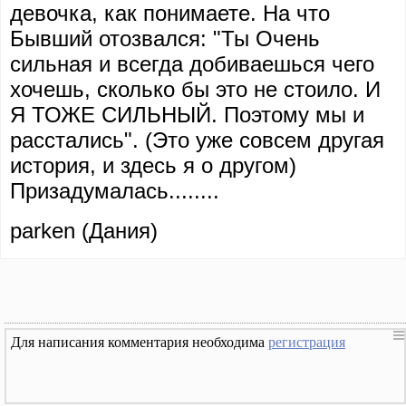
девочка, как понимаете. На что
Бывший отозвался: "Ты Очень
сильная и всегда добиваешься чего
хочешь, сколько бы это не стоило. И
Я ТОЖЕ СИЛЬНЫЙ. Поэтому мы и
расстались". (Это уже совсем другая
история, и здесь я о другом)
Призадумалась........
parken (Дания)
Для написания комментария необходима
регистрация