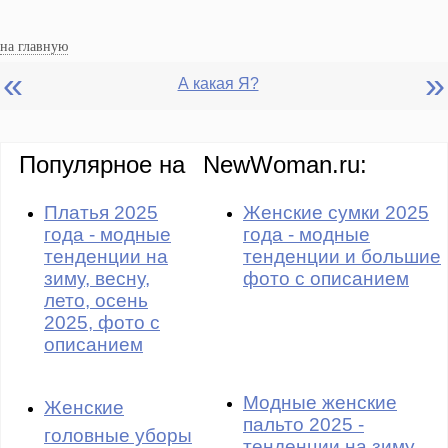
на главную
«
»
А какая Я?
Популярное на
NewWoman.ru:
Платья 2025
Женские сумки 2025
года - модные
года - модные
тенденции на
тенденции и большие
зиму, весну,
фото с описанием
лето, осень
2025, фото с
описанием
Модные женские
Женские
пальто 2025 -
головные уборы
тенденции на зиму,