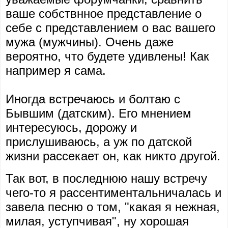
ваше собствнное представление о
себе с представлением о вас вашего
мужа (мужчины). Очень даже
вероятно, что будете удивлены! Как
например я сама.
Иногда встречаюсь и болтаю с
Бывшим (датским). Его мнением
интересуюсь, дорожу и
прислушиваюсь, а уж по датской
жизни рассекает он, как никто другой.
Так вот, в последнюю нашу встречу
чего-то я рассентиментальничалась и
завела песню о том, "какая я нежная,
милая, уступчивая", ну хорошая