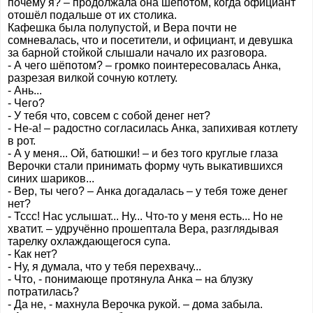
почему я? – продолжала она шёпотом, когда официант
отошёл подальше от их столика.
Кафешка была полупустой, и Вера почти не
сомневалась, что и посетители, и официант, и девушка
за барной стойкой слышали начало их разговора.
- А чего шёпотом? – громко поинтересовалась Анка,
разрезая вилкой сочную котлету.
- Ань...
- Чего?
- У тебя что, совсем с собой денег нет?
- Не-а! – радостно согласилась Анка, запихивая котлету
в рот.
- А у меня... Ой, батюшки! – и без того круглые глаза
Верочки стали принимать форму чуть выкатившихся
синих шариков...
- Вер, ты чего? – Анка догадалась – у тебя тоже денег
нет?
- Тссс! Нас услышат... Ну... Что-то у меня есть... Но не
хватит. – удручённо прошептала Вера, разглядывая
тарелку охлаждающегося супа.
- Как нет?
- Ну, я думала, что у тебя перехвачу...
- Что, - понимающе протянула Анка – на блузку
потратилась?
- Да не, - махнула Верочка рукой. – дома забыла.