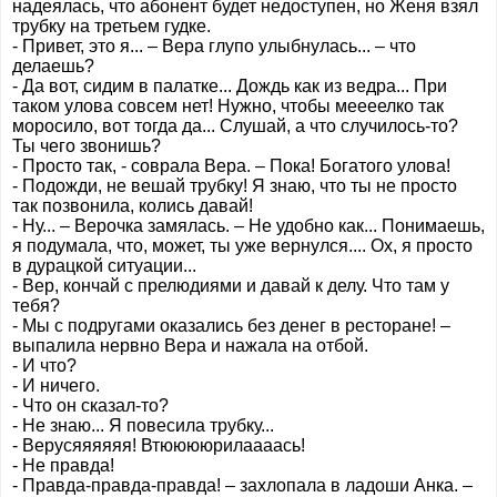
надеялась, что абонент будет недоступен, но Женя взял
трубку на третьем гудке.
- Привет, это я... – Вера глупо улыбнулась... – что
делаешь?
- Да вот, сидим в палатке... Дождь как из ведра... При
таком улова совсем нет! Нужно, чтобы меееелко так
моросило, вот тогда да... Слушай, а что случилось-то?
Ты чего звонишь?
- Просто так, - соврала Вера. – Пока! Богатого улова!
- Подожди, не вешай трубку! Я знаю, что ты не просто
так позвонила, колись давай!
- Ну... – Верочка замялась. – Не удобно как... Понимаешь,
я подумала, что, может, ты уже вернулся.... Ох, я просто
в дурацкой ситуации...
- Вер, кончай с прелюдиями и давай к делу. Что там у
тебя?
- Мы с подругами оказались без денег в ресторане! –
выпалила нервно Вера и нажала на отбой.
- И что?
- И ничего.
- Что он сказал-то?
- Не знаю... Я повесила трубку...
- Верусяяяяяя! Втююююрилаааась!
- Не правда!
- Правда-правда-правда! – захлопала в ладоши Анка. –