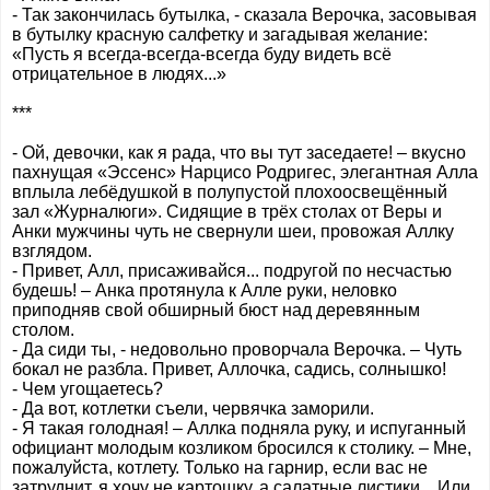
- Так закончилась бутылка, - сказала Верочка, засовывая
в бутылку красную салфетку и загадывая желание:
«Пусть я всегда-всегда-всегда буду видеть всё
отрицательное в людях...»
***
- Ой, девочки, как я рада, что вы тут заседаете! – вкусно
пахнущая «Эссенс» Нарцисо Родригес, элегантная Алла
вплыла лебёдушкой в полупустой плохоосвещённый
зал «Журналюги». Сидящие в трёх столах от Веры и
Анки мужчины чуть не свернули шеи, провожая Аллку
взглядом.
- Привет, Алл, присаживайся... подругой по несчастью
будешь! – Анка протянула к Алле руки, неловко
приподняв свой обширный бюст над деревянным
столом.
- Да сиди ты, - недовольно проворчала Верочка. – Чуть
бокал не разбла. Привет, Аллочка, садись, солнышко!
- Чем угощаетесь?
- Да вот, котлетки съели, червячка заморили.
- Я такая голодная! – Аллка подняла руку, и испуганный
официант молодым козликом бросился к столику. – Мне,
пожалуйста, котлету. Только на гарнир, если вас не
затруднит, я хочу не картошку, а салатные листики... Или