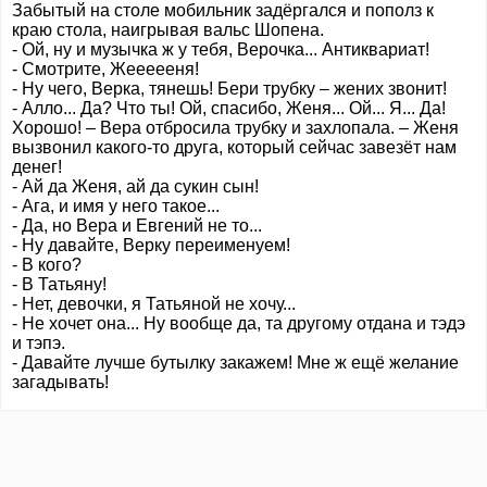
Забытый на столе мобильник задёргался и пополз к
краю стола, наигрывая вальс Шопена.
- Ой, ну и музычка ж у тебя, Верочка... Антиквариат!
- Смотрите, Жеееееня!
- Ну чего, Верка, тянешь! Бери трубку – жених звонит!
- Алло... Да? Что ты! Ой, спасибо, Женя... Ой... Я... Да!
Хорошо! – Вера отбросила трубку и захлопала. – Женя
вызвонил какого-то друга, который сейчас завезёт нам
денег!
- Ай да Женя, ай да сукин сын!
- Ага, и имя у него такое...
- Да, но Вера и Евгений не то...
- Ну давайте, Верку переименуем!
- В кого?
- В Татьяну!
- Нет, девочки, я Татьяной не хочу...
- Не хочет она... Ну вообще да, та другому отдана и тэдэ
и тэпэ.
- Давайте лучше бутылку закажем! Мне ж ещё желание
загадывать!