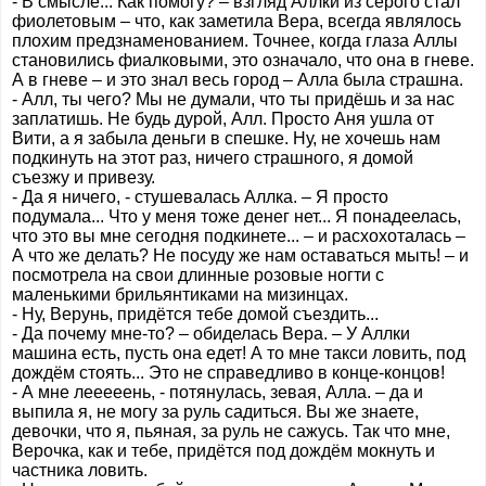
- В смысле... Как помогу? – взгляд Аллки из серого стал
фиолетовым – что, как заметила Вера, всегда являлось
плохим предзнаменованием. Точнее, когда глаза Аллы
становились фиалковыми, это означало, что она в гневе.
А в гневе – и это знал весь город – Алла была страшна.
- Алл, ты чего? Мы не думали, что ты придёшь и за нас
заплатишь. Не будь дурой, Алл. Просто Аня ушла от
Вити, а я забыла деньги в спешке. Ну, не хочешь нам
подкинуть на этот раз, ничего страшного, я домой
съезжу и привезу.
- Да я ничего, - стушевалась Аллка. – Я просто
подумала... Что у меня тоже денег нет... Я понадеелась,
что это вы мне сегодня подкинете... – и расхохоталась –
А что же делать? Не посуду же нам оставаться мыть! – и
посмотрела на свои длинные розовые ногти с
маленькими брильянтиками на мизинцах.
- Ну, Верунь, придётся тебе домой съездить...
- Да почему мне-то? – обиделась Вера. – У Аллки
машина есть, пусть она едет! А то мне такси ловить, под
дождём стоять... Это не справедливо в конце-концов!
- А мне лееееень, - потянулась, зевая, Алла. – да и
выпила я, не могу за руль садиться. Вы же знаете,
девочки, что я, пьяная, за руль не сажусь. Так что мне,
Верочка, как и тебе, придётся под дождём мокнуть и
частника ловить.