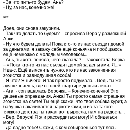
- За что пить-то будем, Ань?
- Ну, за нас, конечно же!
***
Доев, они снова закурили.
- Так что делать-то будем? – спросила Вера у размякшей
Анки.
- Ну что будем делать! Пока кто-то из нас съездит домой
за деньгами, я закажу себе ещё коньячка и пообщаюсь
ещё немножко с молодым человеком...
- Ань, ты хоть поняла, чего сказала? – захохотала Верка.
– «Пока кто-то из нас съездит домой за деньгами, Я...»
Нда-с. Ещё выяснить нужно, кто из нас законченная
эгоистка и равнодушная особа!
- Я что? Я ничего! Я так просто подумала... Ведь ты же
лучше знаешь, где в твоей квартире деньги лежат...
- Ага, - соглашалась Верочка. – Конечно-конечно! Это
дешёвые оправдания, Анка! Ты просто самая страшная
эгоистка на свете! Ты ещё скажи, что твоя собака курит, а
бабушка накачивается наркотиками, и из-за такого
тяжкого детства ты такая вот выросла, нам на радость...
- Вер, Веруся! Я ж и рассердиться могу! И обидеться
могу!
- Да ладно тебе! Скажи, с кем собираешься тут лясы