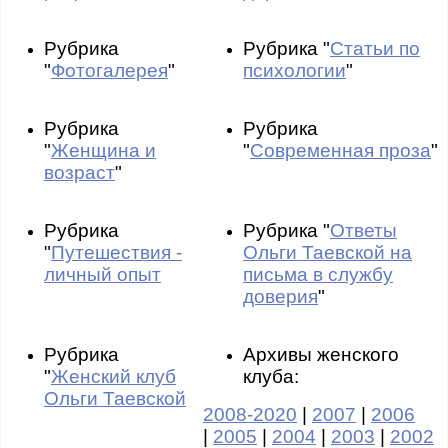
Рубрика
Рубрика "
Статьи по
"
Фотогалерея
"
психологии
"
Рубрика
Рубрика
"
Женщина и
"
Современная проза
"
возраст
"
Рубрика
Рубрика "
Ответы
"
Путешествия -
Ольги Таевской на
личный опыт
письма в службу
доверия
"
Рубрика
Архивы женского
"
Женский клуб
клуба:
Ольги Таевской
2008-2020
|
2007
|
2006
|
2005
|
2004
|
2003
|
2002