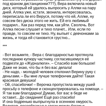
под краном дистанционки???), Вера включила новый
диск, который ей удалось выпросить у Аллки на пару
дней. Аллка уже, кстати, звонила, интересовалась,
переписала ли его Веруся, потому что ей, Аллке, ну
совсем без диска этого не жить. Ей его любимый
подарил... Как раз перед тем, как уйти. Сволочь. Вот
Аллка песни слушает и тихо плачет... Или, если по
правде, то совсем не тихо. Ну, выпьет с девчонками за
жизнь, и тогда ей становится грустно...
***
- Вот возьмите, - Вера с благодарностью протянула
последнюю купюру частнику, согласившемуся её
подвезти до «Журналюги». – Спасибо вам большое!
Даже не знаю, что бы я без вас делала!
- Не надо, - молодой человек отклонил Верину руку с
деньгами. – Вы мне лучше телефончик дайте! Такая
красивая девушка!
- Ой, спасибочки! – Верочка пропустила между ушей
просьбу о телефоне и сконцентрировалась на помощи. –
Я так вам благодарна! Думаю, бог вас в беде не
оставит... До свидания! Ещё раз спасибо!
И она бодренько выпрыгнула в осеннюю хмурость.
Водитель посоображал о связи между богом и