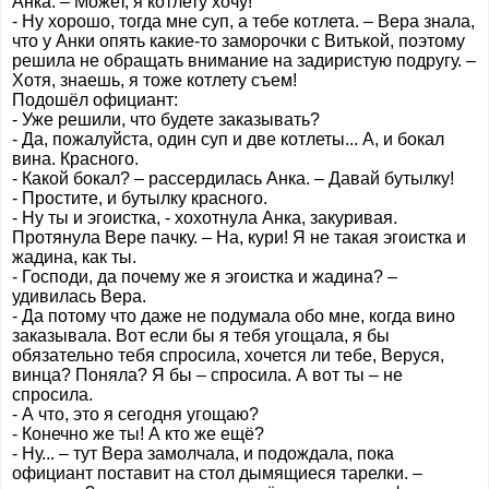
Анка. – Может, я котлету хочу!
- Ну хорошо, тогда мне суп, а тебе котлета. – Вера знала,
что у Анки опять какие-то заморочки с Витькой, поэтому
решила не обращать внимание на задиристую подругу. –
Хотя, знаешь, я тоже котлету съем!
Подошёл официант:
- Уже решили, что будете заказывать?
- Да, пожалуйста, один суп и две котлеты... А, и бокал
вина. Красного.
- Какой бокал? – рассердилась Анка. – Давай бутылку!
- Простите, и бутылку красного.
- Ну ты и эгоистка, - хохотнула Анка, закуривая.
Протянула Вере пачку. – На, кури! Я не такая эгоистка и
жадина, как ты.
- Господи, да почему же я эгоистка и жадина? –
удивилась Вера.
- Да потому что даже не подумала обо мне, когда вино
заказывала. Вот если бы я тебя угощала, я бы
обязательно тебя спросила, хочется ли тебе, Веруся,
винца? Поняла? Я бы – спросила. А вот ты – не
спросила.
- А что, это я сегодня угощаю?
- Конечно же ты! А кто же ещё?
- Ну... – тут Вера замолчала, и подождала, пока
официант поставит на стол дымящиеся тарелки. –