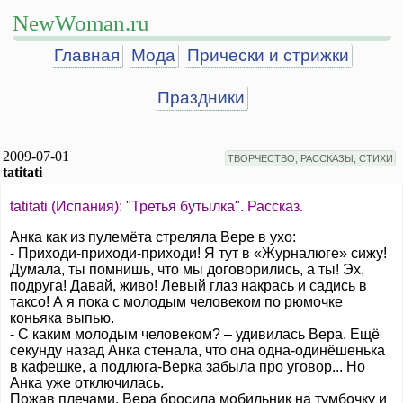
NewWoman.ru
Главная
Мода
Прически и стрижки
Праздники
2009-07-01
ТВОРЧЕСТВО, РАССКАЗЫ, СТИХИ
tatitati
tatitati (Испания): "Третья бутылка". Рассказ.
Анка как из пулемёта стреляла Вере в ухо:
- Приходи-приходи-приходи! Я тут в «Журналюге» сижу!
Думала, ты помнишь, что мы договорились, а ты! Эх,
подруга! Давай, живо! Левый глаз накрась и садись в
таксо! А я пока с молодым человеком по рюмочке
коньяка выпью.
- С каким молодым человеком? – удивилась Вера. Ещё
секунду назад Анка стенала, что она одна-одинёшенька
в кафешке, а подлюга-Верка забыла про уговор... Но
Анка уже отключилась.
Пожав плечами, Вера бросила мобильник на тумбочку и