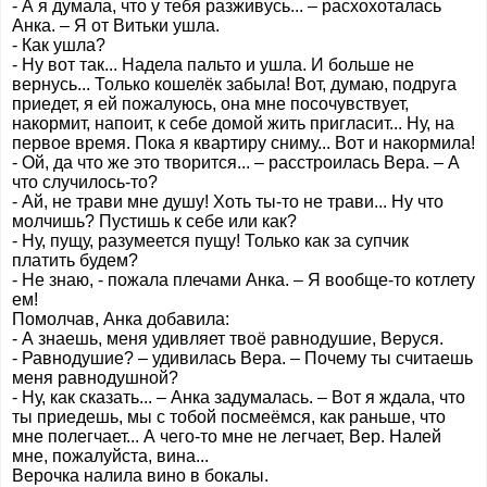
- А я думала, что у тебя разживусь... – расхохоталась
Анка. – Я от Витьки ушла.
- Как ушла?
- Ну вот так... Надела пальто и ушла. И больше не
вернусь... Только кошелёк забыла! Вот, думаю, подруга
приедет, я ей пожалуюсь, она мне посочувствует,
накормит, напоит, к себе домой жить пригласит... Ну, на
первое время. Пока я квартиру сниму... Вот и накормила!
- Ой, да что же это творится... – расстроилась Вера. – А
что случилось-то?
- Ай, не трави мне душу! Хоть ты-то не трави... Ну что
молчишь? Пустишь к себе или как?
- Ну, пущу, разумеется пущу! Только как за супчик
платить будем?
- Не знаю, - пожала плечами Анка. – Я вообще-то котлету
ем!
Помолчав, Анка добавила:
- А знаешь, меня удивляет твоё равнодушие, Веруся.
- Равнодушие? – удивилась Вера. – Почему ты считаешь
меня равнодушной?
- Ну, как сказать... – Анка задумалась. – Вот я ждала, что
ты приедешь, мы с тобой посмеёмся, как раньше, что
мне полегчает... А чего-то мне не легчает, Вер. Налей
мне, пожалуйста, вина...
Верочка налила вино в бокалы.