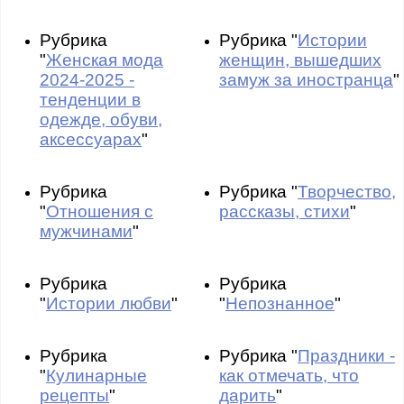
Рубрика
Рубрика "
Истории
"
Женская мода
женщин, вышедших
2024-2025 -
замуж за иностранца
"
тенденции в
одежде, обуви,
аксессуарах
"
Рубрика
Рубрика "
Творчество,
"
Отношения с
рассказы, стихи
"
мужчинами
"
Рубрика
Рубрика
"
Истории любви
"
"
Непознанное
"
Рубрика
Рубрика "
Праздники -
"
Кулинарные
как отмечать, что
рецепты
"
дарить
"