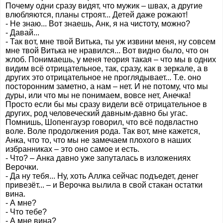
Почему одни сразу видят, что мужик – швах, а другие
влюбляются, планы строят... Детей даже рожают!
- Не знаю... Вот знаешь, Анк, я на чистоту, можно?
- Давай...
- Так вот, мне твой Витька, ты уж извини меня, ну совсем
мне твой Витька не нравился... Вот видно было, что он
жлоб. Понимаешь, у меня теория такая – что мы в одних
видим всё отрицательное, так, сразу, как в зеркале, а в
других это отрицательное не проглядывает... Т.е. оно
посторонним заметно, а нам – нет. И не потому, что мы
дуры, или что мы не понимаем, вовсе нет, Анечка!
Просто если бы мы сразу видели всё отрицательное в
других, род человеческий давным-давно бы угас.
Помнишь, Шопенгауэр говорил, что всё подвластно
воле. Воле продолжения рода. Так вот, мне кажется,
Анка, что то, что мы не замечаем плохого в наших
избранниках – это оно самое и есть.
- Что? – Анка давно уже запуталась в изложениях
Верочки.
- Да ну тебя... Ну, хоть Аллка сейчас подъедет, денег
привезёт... – и Верочка вылила в свой стакан остатки
вина.
- А мне?
- Что тебе?
- А мне вина?