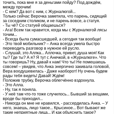
точить, пока мне я за деньгами пойду? Под дождём,
между прочим!
- С кем? Да вот с ним, с Журналюгой...
Только сейчас Верочка заметила, что парень, сидящий
за соседним столиком, и не парень вовсе, а статуя.
- Ты чё? Со статуей общаешься?
- Ага! Всем так нравится, когда мы с Журналюгой лясы
точим...
- Всегда была сумасшедшей, а сегодня так вообще!
- Это твой мобильник? – Анка всегда умела быстро
переводить разговор в нужное ей русло.
- Слушай, это Аллка... Аллочка, привет, душа моя! Как
ты? Где ты? А я? Я тут с Анечкой, в «Журналюге». Что
ты говоришь? Ну, давай к нам! Что ты! Не помешаешь
совсем! – увидев, что Анка энергично закивала головой,
Вера воодушевилась - Даже наоборот! Ну очень будем
рады тебя видеть! Давай! Ждём!
Положив трубку, Верочка облегчённо вздохнула.
- Это Алла.
- Ну, так я поняла.
- У неё там что-то тоже случилось... Бывший за вещами,
вроде бы приходил...
- Никогда он мне не нравился, - рассердилась Анка. – У
него, знаешь, лицо такое... Крысиное... Вот бывают же
такие неприятные лица... И как объяснить такое?