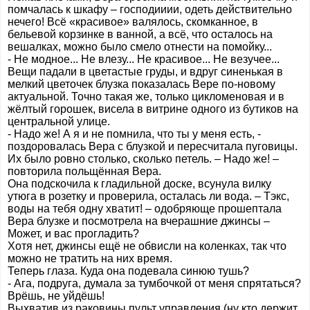
помчалась к шкафу – господииии, одеть действительно
нечего! Всё «красивое» валялось, скомканное, в
бельевой корзинке в ванной, а всё, что осталось на
вешалках, можно было смело отнести на помойку...
- Не модное... Не влезу... Не красивое... Не везучее...
Вещи падали в цветастые груды, и вдруг синенькая в
мелкий цветочек блузка показалась Вере по-новому
актуальной. Точно такая же, только цикломеновая и в
жёлтый горошек, висела в витрине одного из бутиков на
центральной улице.
- Надо же! А я и не помнила, что ты у меня есть, -
поздоровалась Вера с блузкой и пересчитала пуговицы.
Их было ровно столько, сколько петель. – Надо же! –
повторила польщённая Вера.
Она подскочила к гладильной доске, всунула вилку
утюга в розетку и проверила, осталась ли вода. – Тэкс,
воды на тебя одну хватит! – одобряюще прошептала
Вера блузке и посмотрела на вчерашние джинсы –
Может, и вас прогладить?
Хотя нет, джинсы ещё не обвисли на коленках, так что
можно не тратить на них время.
Теперь глаза. Куда она подевала синюю тушь?
- Ага, подруга, думала за тумбочкой от меня спрятаться?
Врёшь, не уйдёшь!
Выхватив из раковины пульт управления (ну кто держит