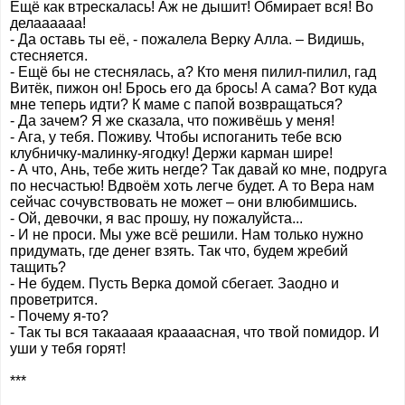
Ещё как втрескалась! Аж не дышит! Обмирает вся! Во
делаааааа!
- Да оставь ты её, - пожалела Верку Алла. – Видишь,
стесняется.
- Ещё бы не стеснялась, а? Кто меня пилил-пилил, гад
Витёк, пижон он! Брось его да брось! А сама? Вот куда
мне теперь идти? К маме с папой возвращаться?
- Да зачем? Я же сказала, что поживёшь у меня!
- Ага, у тебя. Поживу. Чтобы испоганить тебе всю
клубничку-малинку-ягодку! Держи карман шире!
- А что, Ань, тебе жить негде? Так давай ко мне, подруга
по несчастью! Вдвоём хоть легче будет. А то Вера нам
сейчас сочувствовать не может – они влюбимшись.
- Ой, девочки, я вас прошу, ну пожалуйста...
- И не проси. Мы уже всё решили. Нам только нужно
придумать, где денег взять. Так что, будем жребий
тащить?
- Не будем. Пусть Верка домой сбегает. Заодно и
проветрится.
- Почему я-то?
- Так ты вся такаааая краааасная, что твой помидор. И
уши у тебя горят!
***