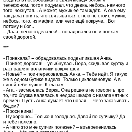
телефоном, потом подумал, что девка, небось, немного
того, чокнутая... А может, мужик её там ждёт... А она ему
так дала понять, что связываться с нею не стоит, мужик,
небось, того, из мафии, или чего ещё покруче... Вот
потому и бог...
– Дааа, легко отделался! – порадовался он и поехал
своей дорогой.
***
- Приехала? – обрадовалась подвыпившая Анка.
- Привет, дорогая! – улыбнулась Вера, скидывая куртку и
расправляя воланчики вокруг шеи.
- Новьё? – поинтересовалась Анка. – Тебе идёт. Я такую
же в одном бутике видела. Только цикломеновую. А в
синей тебе лучше. К глазам.
- Ага, - засмеялась Верка. Она решила не говорить про
то, что блузка валялась в недрах шкафа с незапамятных
времён. Пусть Анка думает, что новая. – Чего заказывать
будем?
- Проси вина!
- Ну хорошо... Только я голодная. Давай по супчику? Да
и тебе полезно.
- А чего это мне супчик полезен? – взъерепенилась