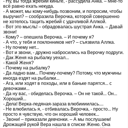
- Ну, вы тогда жребий киньте, - рассудила Анка. – Мне-то
всё равно ехать некуда.
- А может, мы кому-нибудь позвоним, и попросим, чтобы
выручил? – сообразила Верочка, которой совершенно
не хотелось тащить жребий с удачливой Аллкой.
- Вот это мысль! – обрадовалась шустрая Анка. – Давай
звони!
- Кому? – опешила Верочка. – И почему я?
- А что, у тебя и поклонников нет? – съязвила Аллка.
- Ну почему нет...
- Вот и звони, - дружно набросились на Верочку подруги.
- Дак Женя на рыбалку уехал...
- Какой Женя?
- Почему на рыбалку?
- Да ладно вам... Почему-почему? Потому, что мужчины
иногда ездят на рыбалки...
- Ага, или ходят в походы, или в баньке парятся... с
девочками...
- Да ну вас, - обиделась Верочка. – Он не такой... Он...
Хороший...
- Дела! Верка-ледяная-зараза влюбиииилась....
- Не влюбилась я, - отбивалась Верочка, - просто... Ну
просто я чувствую, что он хороший человек...
- Звони! – приказали девчонки. – А мы послушаем!
Дрожащей рукой Вера нашла в списке Женю. Она