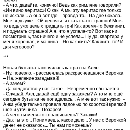
- А что, давайте, конечно! Ведь как римляне говорили?
«Ин вино веритас»! О как! А мы эту веритас где только
не искали... А она вот где – правда-то... На дне бокала...
Мне ведь уже... Ой девочки, и сказать-то страшно! Мне-
то ведь уже целых тридцать три! Как время-то бежиииит,
и подумать страшно! А я, что я успела-то? Вот как ни
посмотришь, так ничего и не успела... Ну да, квартира у
меня хорошая, и машина... Но как жить? Как жить-то? И
для чегооооо?
***
Новая бутылка закончилась как раз на Алле.
- Ну, повезло, - рассмеялась раскрасневшаяся Верочка.
– На, желание загадывай!
- А зачем?
- Да колдовство у нас такое... Непременно сбывается...
- Слушай, Алл, давай ещё одну закажем? А то мне ещё
сегодня бутылка не попадалась... А мне вот так нужно! –
Анка убедительно провела ладонью по короткой крепкой
шее и уточнила – Позарез!
- А чего ты меня-то спрашиваешь? Закажи!
- Дак ты это... Понимаешь, какое дело... У нас с Верочкой
денег не оказалось... Ты нам поможешь?