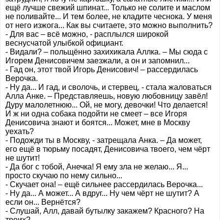
ещё лучше свежий шпинат... Только не солите и маслом
не поливайте... И тем более, не кладите чеснока. У меня
от него изжога... Как вы считаете, это можно выполнить?
- Для вас – всё можно, - расплылся широкой
веснусчатой улыбкой официант.
- Видали? – польщённо захихикала Аллка. – Мы сюда с
Игорем Денисовичем заезжали, а он и запомнил...
- Гад он, этот твой Игорь Денисович! – рассердилась
Верочка.
- Ну да... И гад, и сволочь, и стервец, - стала жаловаться
Алла Анке. – Представляешь, новую любовницу завёл!
Дуру малолетнюю... Ой, не могу, девочки! Что делается!
И ж ни одна собака подойти не смеет – все Игоря
Денисовича знают и боятся... Может, мне в Москву
уехать?
- Подожди ты в Москву, - затрещала Анка. – Да может,
его ещё в тюрьму посадят, Денисовича твоего, чем чёрт
не шутит!
- Да бог с тобой, Анечка! Я ему зла не желаю... Я...
просто скучаю по нему сильно...
- Скучает она! – ещё сильнее рассердилась Верочка...
- Ну да... А может... А вдруг... Ну чем чёрт не шутит? А
если он... Вернётся?
- Слушай, Алл, давай бутылку закажем? Красного? На
троих?