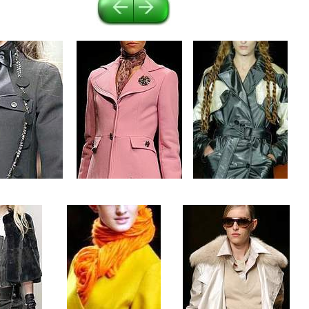
.....
....