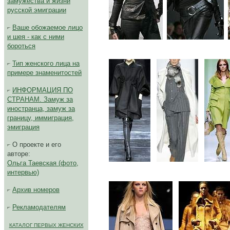
замужества и жизни
русской эмиграции
Ваше обожаемое лицо
..
..
и шея - как с ними
бороться
Тип женского лица на
примере знаменитостей
ИНФОРМАЦИЯ ПО
СТРАНАМ. Замуж за
иностранца, замуж за
границу, иммиграция,
эмиграция
О проекте и его
авторе:
...
...
Ольга Таевская (фото,
интервью)
Архив номеров
Рекламодателям
КАТАЛОГ ПЕРВЫХ ЖЕНСКИХ