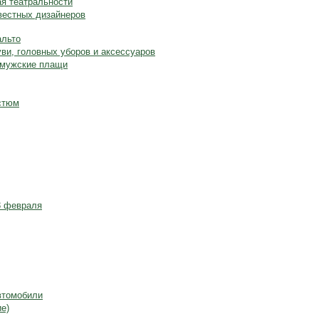
ая театральности
вестных дизайнеров
альто
уви, головных уборов и аксессуаров
, мужские плащи
стюм
3 февраля
втомобили
е)