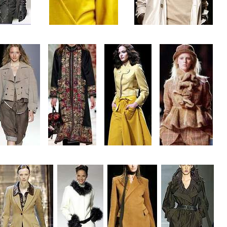
.........
........
....
....
....