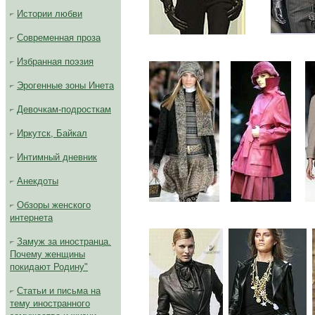
Истории любви
.........
Современная проза
Избранная поэзия
Эрогенные зоны Инета
Девочкам-подросткам
Иркутск, Байкал
Интимный дневник
Анекдоты
....
.....
Обзоры женского
интернета
Замуж за иностранца.
Почему женщины
покидают Родину"
Статьи и письма на
тему иностранного