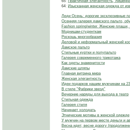
65:
Практичная элегантность, лишенн
64:
Изысканная женская одежда от из
Леди Осень: дорогие эксклюзивные п
Осенняя галерея дамского пальто, об
Fashion spring/winter. Женские плащи
Модницам-студенткам
Роскошь многообразия
Деловой и неформальный женский ко
Дамское пальто
Стильные куртки и полупальто
Галерея современного трикотажа
Как одеты знаменитости
Дамские шляпы
Главная витрина мира
Женская элегантность
Идеи подарков нашим мужчинам на 2
В стиле "Фабрики звезд"
Вечерние наряды для выхода в театр
Стильная одежда
Галерея стиля
Начинает холодать
Этнические мотивы в женской одежде
У мужчин на первом месте деньги и а
Весна идет, весне дорогу (продолжени