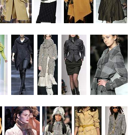
..
..
..
...
...
...
...