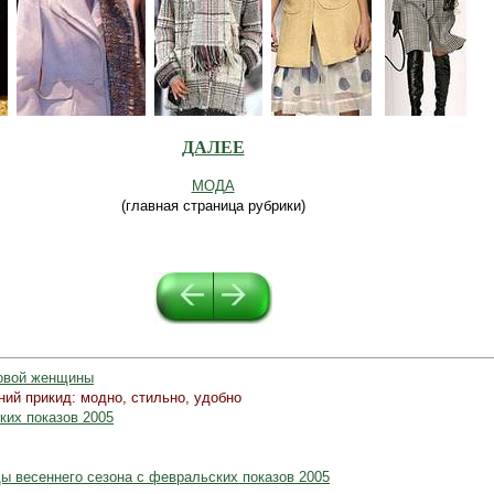
..
..
..
...
ДАЛЕЕ
МОДА
(главная страница рубрики)
........
..
овой женщины
ий прикид: модно, стильно, удобно
их показов 2005
 весеннего сезона с февральских показов 2005