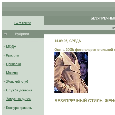
.
.
БЕЗУПРЕЧНЫЙ
.
.
НА ГЛАВНУЮ
.
РА
Рубрики
.........................................
14.09.05, СРЕДА
МОДА
Осень 2005: фотогалерея стильной
Красота
Прически
Макияж
Женский клуб
Служба доверия
Замуж за рубеж
БЕЗУПРЕЧНЫЙ СТИЛЬ. ЖЕН
...
.
Конкурс красоты